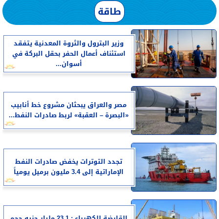
طاقة
وزير البترول والثروة المعدنية يتفقد
استئناف أعمال الحفر بحقل البركة في
أسوان...
مصر والعراق يبحثان مشروع خط أنابيب
«البصرة – العقبة» لربط صادرات النفط...
تجدد التوترات يخفض صادرات النفط
الإماراتية إلى 3.4 مليون برميل يومياً
القابضة للكهرباء : 23,1 مليار جنيه حجم