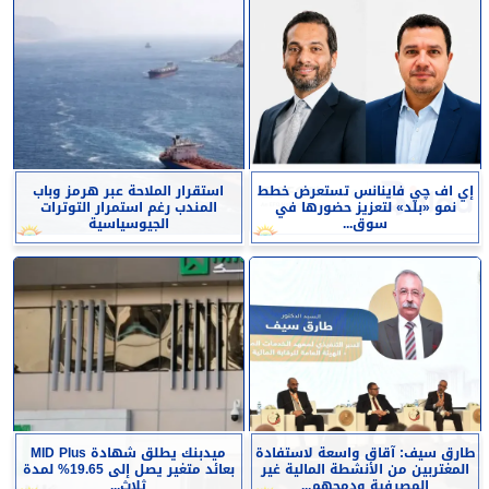
إي اف چي فاينانس تستعرض خطط
استقرار الملاحة عبر هرمز وباب
نمو «بلد» لتعزيز حضورها في
المندب رغم استمرار التوترات
سوق...
الجيوسياسية
طارق سيف: آقاق واسعة لاستفادة
ميدبنك يطلق شهادة MID Plus
المغتربين من الأنشطة المالية غير
بعائد متغير يصل إلى 19.65% لمدة
المصرفية ودمجهم...
ثلاث...