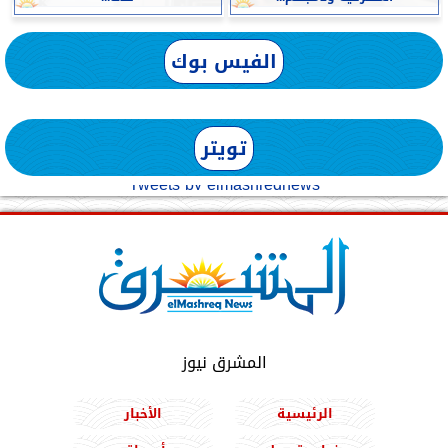
الفيس بوك
تويتر
Tweets by elmashreqnews
المشرق نيوز
الرئيسية
الأخبار