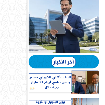
آخر الأخبار
البنك الأهلي الكويتي – مصر
يحقق صافي أرباح 3.1 مليار
جنيه خلال...
وزير البترول والثروة