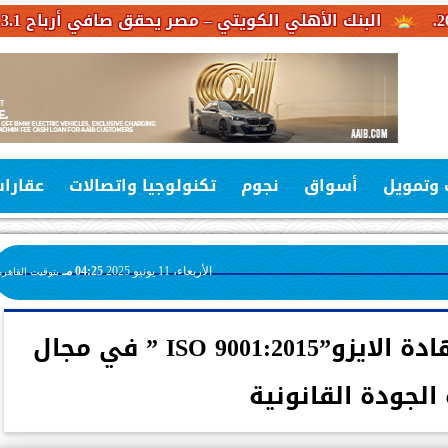
هلي الكويتي – مصر يحقق صافي أرباح 3.1 مليار جنيه خلال النصف الأول من عام 2026
 وتمويل
أسواق
نجوم
تكنولوجيا واتصالات
عقارا
الأربعاء، 11 يونيو 2025
04:25 مـ
بتوقيت القاهرة
بنك مصر يحصل على شهادة الايزو”ISO 9001:2015 ” في مجال
 الجودة القانونية