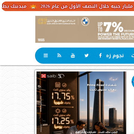
ميدبنك يطلق شهادة MID Plus بعائد متغير يصل إلى 19.65% لمدة ثلاث سنوات
ت
نجوم زمان
رياضة