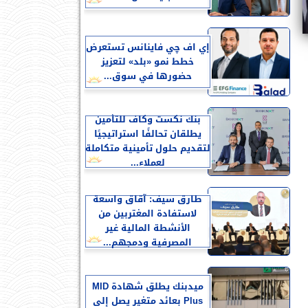
إي اف چي فاينانس تستعرض
خطط نمو «بلد» لتعزيز
حضورها في سوق...
بنك نكست وكاف للتأمين
يطلقان تحالفًا استراتيجيًا
لتقديم حلول تأمينية متكاملة
لعملاء...
طارق سيف: آقاق واسعة
لاستفادة المغتربين من
الأنشطة المالية غير
المصرفية ودمجهم...
ميدبنك يطلق شهادة MID
Plus بعائد متغير يصل إلى