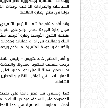
ووحداته المنتشرة بجمهورية مصر العربية
السياسات والإجراءات الداخلية بوحدات ا
دولياً في نظم الإدارة العالمية.
وقد أكد هشام عكاشه – الرئيس التنفيذي 
مجال إدارة الجودة للعام الرابع على التوا
منطقة الشرق الأوسط وقارة أفريقيا بمثا
البنك وفعاليته في إدارة عملياته وخدماته
بالكفاءة والجودة المتميزة بما يخدم ويحم
و أشار الدكتور خالد عتريس – رئيس القطا
ترجمة حقيقية للجهود المبذولة والتحديث 
بما يضمن تهيئة السُبل نحو تحقيق أعلى م
الممارسات التي تواكب النظم والمعايير
الشاملة.
هذا ويسعى بنك مصر دائماً على تحديث 
الموجودة على الساحة، ويحرص البنك دائما
أحدث الممارسات العالمية في هذا المجال،