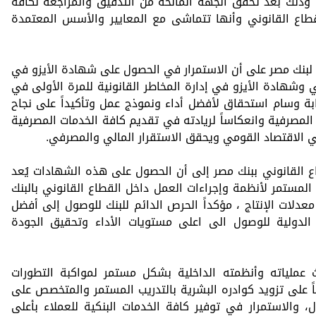
 وذلك بعد تحقق الجهة المانحة من التدقيق والمراجعة لكافة
لقطاع القانوني وأنها تتماشى مع المعايير والأسس المعتمدة
لبنك مصر على أن الاستمرار في الحصول على شهادة الأيزو في
لي وشهادة الأيزو في إدارة المخاطر القانونية للمرة الأولى في
بة وسام استحقاق لأفضل أداء ونموذج عمل وتأكيداً على نجاح
 المصرفية وانعكاساً لريادته في تقديم كافة الخدمات المصرفية
ي الاقتصاد القومي ويحقق الاستقرار المالي والمصرفي.
ع القانوني ببنك مصر إلى أن الحصول على هذه الشهادات يُعد
المستمر لأنظمة وإجراءات العمل داخل القطاع القانوني بالبنك
عدلات الإنتاج ، مؤكداً الحرص الدائم للبنك للوصول إلى أفضل
 الدولية للوصول الى اعلى مستويات الأداء وتحقيق الجودة
عملياته وأنظمته الداخلية بشكل مستمر لمواكبة التطورات
ً على تزويد كوادره البشرية بالتدريب المستمر والمتخصص على
 والاستمرار في توفير كافة الخدمات البنكية للعملاء بأعلى