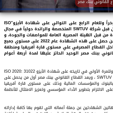
القانوني ببنك مصر
حصل بنك مصر -القطاع القانوني مؤخراً وللعام الرابع على التوالي على شهادة الأيزو”ISO
9001:2015″ في مجال إدارة الجودة من قبل شركة SWTUV المتخصصة والرائدة دولياً في مجال
ة من قبل الهيئة المصرية العامة للمواصفات والجودة، و
يُعد القطاع القانوني ببنك مصر أول من حصل على هذه الشهادة عام 2022 على مستوي جميع
داخل القطاع المصرفي علي مستوي قارة أفريقيا ومنطقة
نوني ببنك مصر الوحيد الحائز عليها لمدة أربعة أعوام
هذا وقد حصل القطاع القانوني ببنك مصر وللمرة الأولي في تاريخه على شهادة الأيزو 31022 :2020 ISO
في إدارة المخاطر القانونية من قبل شركة SWTUV ، ويعد القطاع القانوني ببنك مصر أول من يحصل على
البنوك والمؤسسات المالية وذلك على مستوى قارة أفريقيا
لى الالتزام بتطوير الأداء المؤسسي وتعزيز الامتثال للأنظمة
هاتين الشهادتين عن جملة أعماله التي تقوم بها كافة إداراته