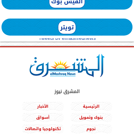
الفيس بوك
تويتر
Tweets by elmashreqnews
المشرق نيوز
الرئيسية
الأخبار
بنوك وتمويل
أسواق
نجوم
تكنولوجيا واتصالات