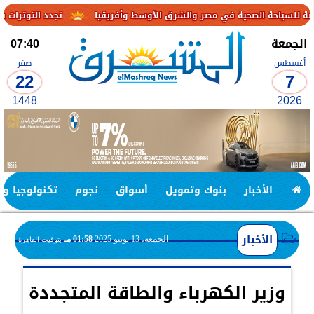
تجدد التوترات يخفض صادرات النفط الإماراتية
الجمعة
07:40
أغسطس
صفر
22
7
1448
2026
الأخبار
بنوك وتمويل
أسواق
نجوم
تكنولوجيا وا
الأخبار
الجمعة، 13 يونيو 2025
01:58 مـ
بتوقيت القاهرة
وزير الكهرباء والطاقة المتجددة