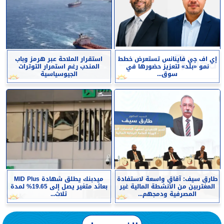
إي اف چي فاينانس تستعرض خطط
استقرار الملاحة عبر هرمز وباب
نمو «بلد» لتعزيز حضورها في
المندب رغم استمرار التوترات
سوق...
الجيوسياسية
طارق سيف: آقاق واسعة لاستفادة
ميدبنك يطلق شهادة MID Plus
المغتربين من الأنشطة المالية غير
بعائد متغير يصل إلى 19.65% لمدة
المصرفية ودمجهم...
ثلاث...