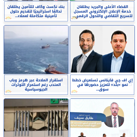
القضاء الأعلى والبريد يطلقان
بنك نكست وكاف للتأمين يطلقان
خدمة الإعلان الإلكتروني المسجل
تحالفًا استراتيجيًا لتقديم حلول
لتسريع التقاضي والتحول الرقمي...
تأمينية متكاملة لعملاء...
إي اف چي فاينانس تستعرض خطط
استقرار الملاحة عبر هرمز وباب
نمو «بلد» لتعزيز حضورها في
المندب رغم استمرار التوترات
سوق...
الجيوسياسية