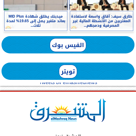
طارق سيف: آقاق واسعة لاستفادة
ميدبنك يطلق شهادة MID Plus
المغتربين من الأنشطة المالية غير
بعائد متغير يصل إلى 19.65% لمدة
المصرفية ودمجهم...
ثلاث...
الفيس بوك
تويتر
Tweets by elmashreqnews