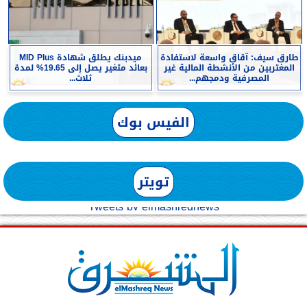
طارق سيف: آقاق واسعة لاستفادة
ميدبنك يطلق شهادة MID Plus
المغتربين من الأنشطة المالية غير
بعائد متغير يصل إلى 19.65% لمدة
المصرفية ودمجهم...
ثلاث...
الفيس بوك
تويتر
Tweets by elmashreqnews