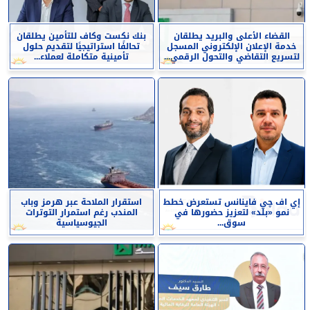
القضاء الأعلى والبريد يطلقان
بنك نكست وكاف للتأمين يطلقان
خدمة الإعلان الإلكتروني المسجل
تحالفًا استراتيجيًا لتقديم حلول
لتسريع التقاضي والتحول الرقمي...
تأمينية متكاملة لعملاء...
إي اف چي فاينانس تستعرض خطط
استقرار الملاحة عبر هرمز وباب
نمو «بلد» لتعزيز حضورها في
المندب رغم استمرار التوترات
سوق...
الجيوسياسية