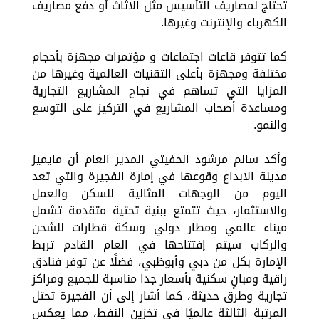
تحتاج لمصاريف التأسيس مثل الاثاث أو دفع مصاريف
الكهرباء والإنترنت وغيرها.
كما تتوفر قاعات اجتماعات و مؤتمرات مجهزة بأحجام
مختلفة ومجهزة بأعلى التقنيات العالمية وغيرها من
المزايا التي تساهم في نجاح المشاريع التجارية
ومساعدة أصحاب المشاريع في التركيز على التوسع
والنمو.
وأكد سالم مرشود الحفيتي المدير العام أن مايميز
مدينة الابداع وقوعها في إمارة الفجيرة والتي تعد
اليوم من الوجهات المثالية للسكن والعمل
والاستثمار، حيث تتمتع ببنية تحتية متقدمة تشمل
ميناء عالمي ومطار دولي وسكة قطارات للشحن
والركاب سيتم إفتتاحها في العام القادم تربط
الإمارة بكل من دبي وأبوظبي، فضلًا عن توفر فنادق
راقية ومبانٍ سكنية بأسعار جدا مناسبة للجميع ومراكز
تجارية وطرق حديثة، كما أشار إلى أن الفجيرة تحتل
المرتبة الثالثة عالميًا في تخزين النفط، مما يعكس