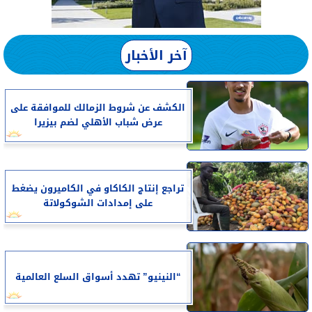
آخر الأخبار
الكشف عن شروط الزمالك للموافقة على
عرض شباب الأهلي لضم بيزيرا
تراجع إنتاج الكاكاو في الكاميرون يضغط
على إمدادات الشوكولاتة
“النينيو” تهدد أسواق السلع العالمية