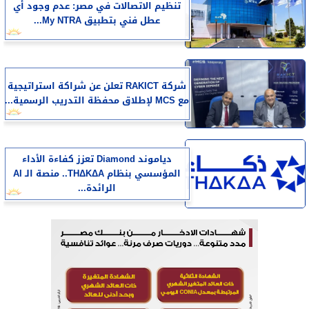
تنظيم الاتصالات في مصر: عدم وجود أي
عطل فني بتطبيق My NTRA...
شركة RAKICT تعلن عن شراكة استراتيجية
مع MCS لإطلاق محفظة التدريب الرسمية...
دياموند Diamond تعزز كفاءة الأداء
المؤسسي بنظام THΔKΔA.. منصة الـ AI
الرائدة...