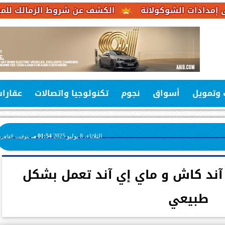
وكولاتة
الكشف عن شروط الزمالك للموافقة على عرض
 وتمويل
أسواق
نجوم
تكنولوجيا واتصالات
عقارا
الثلاثاء، 8 يوليو 2025
01:54 مـ
بتوقيت القاهرة
 آند كاش و ماي إي آند تعمل بشكل
طبيعي