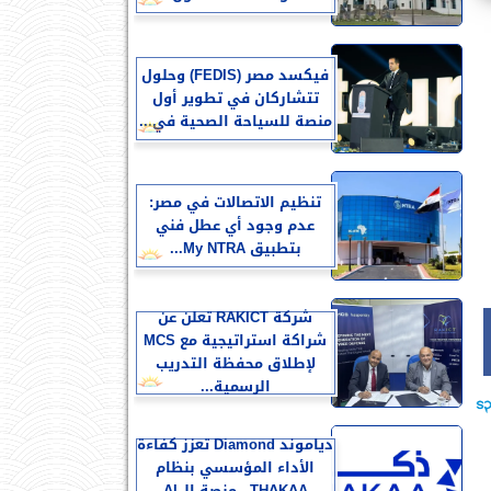
فيكسد مصر (FEDIS) وحلول
تتشاركان في تطوير أول
منصة للسياحة الصحية في...
تنظيم الاتصالات في مصر:
عدم وجود أي عطل فني
بتطبيق My NTRA...
شركة RAKICT تعلن عن
شراكة استراتيجية مع MCS
لإطلاق محفظة التدريب
الرسمية...
دياموند Diamond تعزز كفاءة
الأداء المؤسسي بنظام