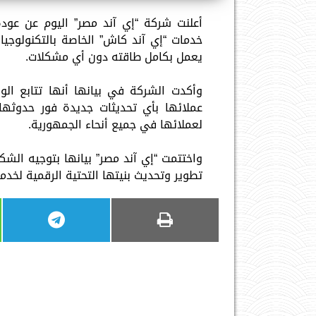
أعلنت شركة “إي آند مصر” اليوم عن عود
خدمات “إي آند كاش” الخاصة بالتكنولوجيا
يعمل بكامل طاقته دون أي مشكلات.
وأكدت الشركة في بيانها أنها تتابع الو
عملائها بأي تحديثات جديدة فور حدوثها
لعملائها في جميع أنحاء الجمهورية.
واختتمت “إي آند مصر” بيانها بتوجيه الش
تطوير وتحديث بنيتها التحتية الرقمية لخد