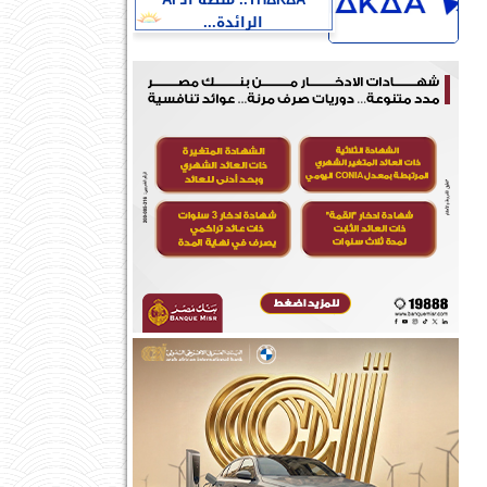
THΔKΔA.. منصة الـ AI
الرائدة...