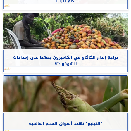
لضم بيزيرا
تراجع إنتاج الكاكاو في الكاميرون يضغط على إمدادات
الشوكولاتة
“النينيو” تهدد أسواق السلع العالمية