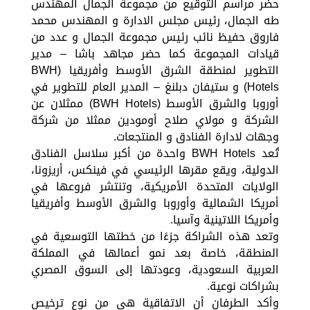
حضر مراسم التوقيع من مجموعة الجمال المهندس
طه الجمال، رئيس مجلس الادارة و المهندس محمد
فاروق حفيظ نائب رئيس مجموعة الجمال و عدد من
قيادات المجموعة كما حضر مجاهد باشا – مدير
التطوير لمنطقة الشرق الأوسط وأفريقيا (BWH
Hotels) و ستيفان دبلنغ – المدير العام للتطوير في
أوروبا والشرق الأوسط (BWH Hotels) ممثلان عن
الشركة و مولاي صلاح أومودين ممثلا من شركة
وجهات لادارة الفنادق و المنتجعات.
تُعد BWH Hotels واحدة من أكبر سلاسل الفنادق
الدولية، ويقع مقرها الرئيسي في فينكس، أريزونا،
الولايات المتحدة الأمريكية، وتنتشر فروعها في
أمريكا الشمالية وأوروبا والشرق الأوسط وأفريقيا
وأمريكا اللاتينية وآسيا.
وتعد هذه الشراكة جزءًا من خطتها التوسعية في
المنطقة، خاصة بعد نمو أعمالها في المملكة
العربية السعودية، وعودتها إلى السوق المصري
بشراكات نوعية.
وأكد الطرفان أن الاتفاقية هي من نوع ترخيص