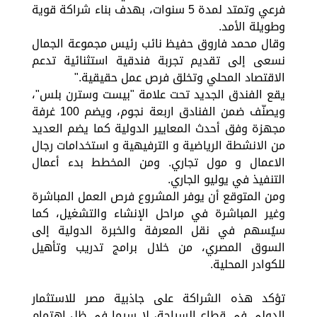
فرعي وتمتد لمدة 5 سنوات، بهدف بناء شراكة قوية
وطويلة الأمد.
وقال محمد فاروق حفيظ نائب رئيس مجموعة الجمال
نسعى إلى تقديم تجربة فندقية استثنائية تدعم
الاقتصاد المحلي وتخلق فرص عمل حقيقية."
يقع الفندق الجديد تحت علامة "بيست وسترن بلس"،
ويصنّف ضمن الفنادق اربعة نجوم، ويضم 100 غرفة
مجهزة وفق أحدث المعايير الدولية كما يضم العديد
من الانشطة الرياضية و الترفيهية و استخدامات رجال
الاعمال و مول تجاري. ومن المخطط بدء أعمال
التنفيذ في يوليو الجاري.
ومن المتوقع أن يوفر المشروع فرص العمل المباشرة
وغير المباشرة في مراحل الإنشاء والتشغيل، كما
سيُسهم في نقل المعرفة والخبرة الدولية إلى
السوق المصري، من خلال برامج تدريب وتأهيل
للكوادر المحلية.
تؤكد هذه الشراكة على جاذبية مصر للاستثمار
الدولي في قطاع السياحة، لا سيما في ظل اهتمام