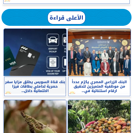
الأعلى قراءة
البنك الزراعي المصري يكرّم عدداً
بنك قناة السويس يطلق مزايا سفر
من موظفيه المتميزين لتحقيق
حصرية لحاملي بطاقات فيزا
ارقام استثنائية في...
الائتمانية داخل...