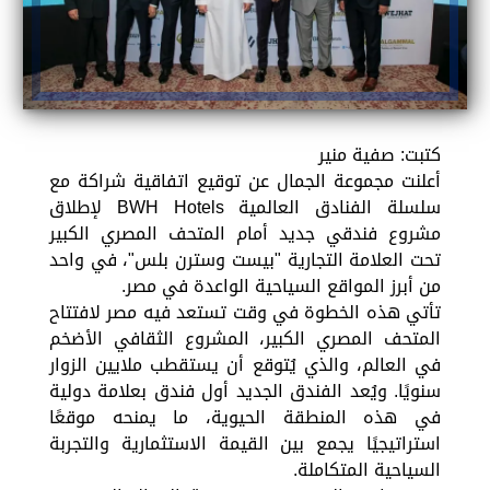
كتبت: صفية منير
أعلنت مجموعة الجمال عن توقيع اتفاقية شراكة مع
سلسلة الفنادق العالمية BWH Hotels لإطلاق
مشروع فندقي جديد أمام المتحف المصري الكبير
تحت العلامة التجارية "بيست وسترن بلس"، في واحد
من أبرز المواقع السياحية الواعدة في مصر.
تأتي هذه الخطوة في وقت تستعد فيه مصر لافتتاح
المتحف المصري الكبير، المشروع الثقافي الأضخم
في العالم، والذي يُتوقع أن يستقطب ملايين الزوار
سنويًا. ويُعد الفندق الجديد أول فندق بعلامة دولية
في هذه المنطقة الحيوية، ما يمنحه موقعًا
استراتيجيًا يجمع بين القيمة الاستثمارية والتجربة
السياحية المتكاملة.