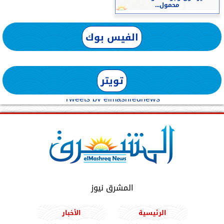
محمول...
الفيس بوك
تويتر
Tweets by elmashreqnews
المشرق نيوز
الرئيسية
الأخبار