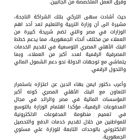
وفرق العمل المتخصصة من الجانبين.
حيث أشادت سهى التركي بتلك الشراكة الناجحة،
مشيرة الى أن وزارة التربية والتعليم تعد أحد اهم
الوزارات في مصر والتي تضم شريحة كبيرة من
العملاء من مختلف أنحاء الجمهورية، مما يدعم خطط
البنك الأهلي المصري التوسعية في تقديم الخدمات
المصرفية الرقمية لعدد أكبر من العملاء، وبما
يتماشي مع توجهات الدولة نحو دعم الشمول المالي
والتحول الرقمي.
وأعرب دكتور ايمن بهاء الدين عن اعتزازه باستمرار
التعاون مع البنك الأهلي المصري كونه أكبر
المؤسسات المالية في مصر والرائد في مجال
المدفوعات الرقمية، مؤكدا اهتمام الوزارة بالتوسع
في تعميم منظومة المدفوعات الالكترونية
للمواطنين من خلال تقديم خدمات الدفع والتحصيل
الالكتروني بالوحدات التابعة للوزارة علي مستوي
الجمهورية.