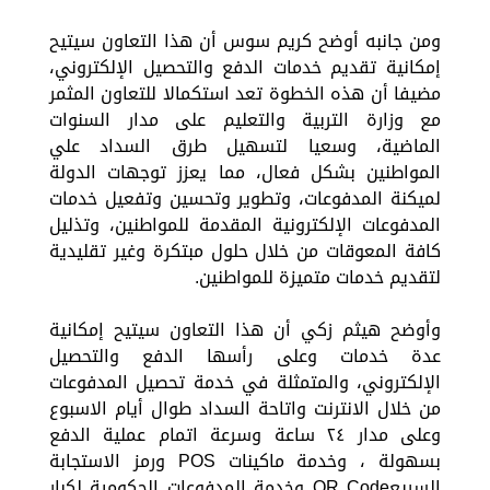
ومن جانبه أوضح كريم سوس أن هذا التعاون سيتيح
إمكانية تقديم خدمات الدفع والتحصيل الإلكتروني،
مضيفا أن هذه الخطوة تعد استكمالا للتعاون المثمر
مع وزارة التربية والتعليم على مدار السنوات
الماضية، وسعيا لتسهيل طرق السداد علي
المواطنين بشكل فعال، مما يعزز توجهات الدولة
لميكنة المدفوعات، وتطوير وتحسين وتفعيل خدمات
المدفوعات الإلكترونية المقدمة للمواطنين، وتذليل
كافة المعوقات من خلال حلول مبتكرة وغير تقليدية
لتقديم خدمات متميزة للمواطنين.
وأوضح هيثم زكي أن هذا التعاون سيتيح إمكانية
عدة خدمات وعلى رأسها الدفع والتحصيل
الإلكتروني، والمتمثلة في خدمة تحصيل المدفوعات
من خلال الانترنت واتاحة السداد طوال أيام الاسبوع
وعلى مدار ٢٤ ساعة وسرعة اتمام عملية الدفع
بسهولة ، وخدمة ماكينات POS ورمز الاستجابة
السريعQR Code وخدمة المدفوعات الحكومية لكبار