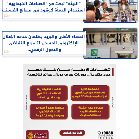
“البيئة” تبحث مع “الصناعات الكيماوية”
استخدام الحمأة كوقود في مصانع الأسمنت
القضاء الأعلى والبريد يطلقان خدمة الإعلان
الإلكتروني المسجل لتسريع التقاضي
والتحول الرقمي...