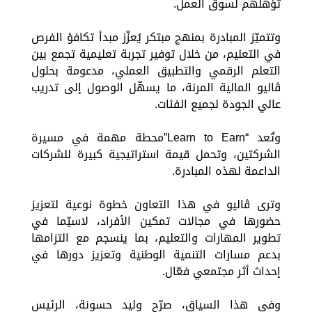
تؤهلهم لسوق العمل.
وتتميّز المبادرة بمنهج مبتكر يُعزّز مبدأ تكافؤ الفرص
في التعليم، من خلال توفير تجربة تعليمية تجمع بين
التعلم الرقمي والتطبيق العملي، مدعومة بحلول
ڤاليو المالية المرنة، ما يسهّل الوصول إلى تدريب
عالي الجودة لجميع الفئات.
وتُعد “Learn to Earn”محطة مهمة في مسيرة
الشركتين، وتحمل قيمة استراتيجية كبيرة للشركات
الداعمة لهذه المبادرة.
وترى ڤاليو في هذا التعاون خطوة نوعية لتعزيز
حضورها في مجالات تمكين الأفراد، لاسيّما في
تطوير المهارات والتعليم، بما ينسجم مع التزامها
بدعم مسارات التنمية الوطنية وتعزيز دورها في
إحداث أثر مجتمعي فعّال.
وفي هذا السياق، صرّح وليد حسونة، الرئيس