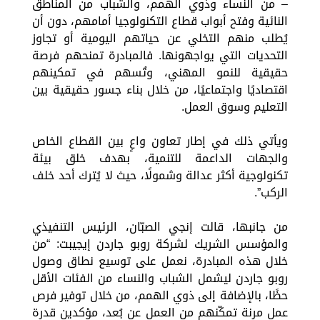
– من النساء وذوي الهمم، والشباب من المناطق
النائية وفتح أبواب قطاع التكنولوجيا أمامهم، دون أن
يُطلب منهم التخلي عن حياتهم اليومية أو تجاوز
التحديات التي يواجهونها. فالمبادرة تمنحهم فرصة
حقيقية للنمو المهني، وتُسهم في تمكينهم
اقتصاديًا واجتماعيًا، من خلال بناء جسور حقيقية بين
التعليم وسوق العمل.
ويأتي ذلك في إطار تعاون واعٍ بين القطاع الخاص
والجهات الداعمة للتنمية، بهدف خلق بيئة
تكنولوجية أكثر عدالة وشمولًا، حيث لا يُترك أحد خلف
الركب”.
من جانبها، قالت إنجي الصبّان، الرئيس التنفيذي
والمؤسس الشريك لشركة روبو جاردن إيجيبت: “من
خلال هذه المبادرة، نعمل على توسيع نطاق وصول
روبو جاردن ليشمل الشباب والنساء من الفئات الأقل
حظًا، بالإضافة إلى ذوي الهمم، من خلال توفير فرص
عمل مرنة تمكّنهم من العمل عن بُعد، مؤكدين قدرة