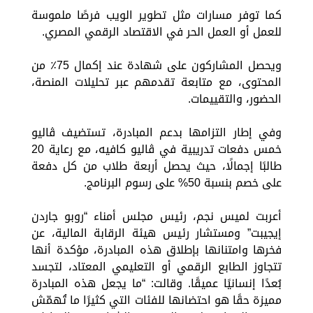
كما توفر مسارات مثل تطوير الويب فرصًا ملموسة
للعمل أو العمل الحر في الاقتصاد الرقمي المصري.
ويحصل المشاركون على شهادة عند إكمال 75٪ من
المحتوى، مع متابعة تقدمهم عبر تحليلات المنصة،
الحضور، والتقييمات.
وفي إطار التزامها بدعم المبادرة، تستضيف ڤاليو
خمس دفعات تدريبية في ڤاليو كافيه، مع رعاية 20
طالبًا إجمالًا، حيث يحصل أربعة طلاب من كل دفعة
على خصم بنسبة 50% على رسوم البرنامج.
أعربت لميس نجم، رئيس مجلس أمناء “روبو جاردن
إيجيبت” ومستشار رئيس هيئة الرقابة المالية، عن
فخرها وامتنانها بإطلاق هذه المبادرة، مؤكدة أنها
تتجاوز الطابع الرقمي أو التعليمي المعتاد، لتجسد
بُعدًا إنسانيًا عميقًا. وقالت: “ما يجعل هذه المبادرة
مميزة حقًا هو احتضانها للفئات التي كثيرًا ما تُهمّش