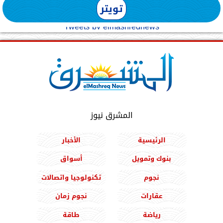
تويتر
Tweets by elmashreqnews
المشرق نيوز
الرئيسية
الأخبار
بنوك وتمويل
أسواق
نجوم
تكنولوجيا واتصالات
عقارات
نجوم زمان
رياضة
طاقة