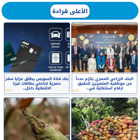
الأعلى قراءة
البنك الزراعي المصري يكرّم عدداً
بنك قناة السويس يطلق مزايا سفر
من موظفيه المتميزين لتحقيق
حصرية لحاملي بطاقات فيزا
ارقام استثنائية في...
الائتمانية داخل...