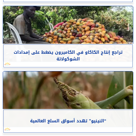
تراجع إنتاج الكاكاو في الكاميرون يضغط على إمدادات
الشوكولاتة
“النينيو” تهدد أسواق السلع العالمية