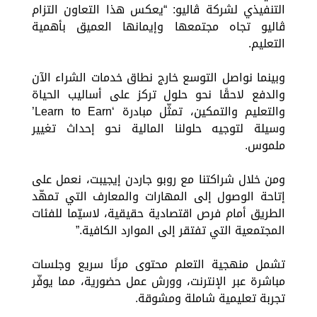
التنفيذي لشركة ڤاليو: “يعكس هذا التعاون التزام
ڤاليو تجاه مجتمعها وإيمانها العميق بأهمية
التعليم.
وبينما نواصل التوسع خارج نطاق خدمات الشراء الآن
والدفع لاحقًا نحو حلول تركز على أساليب الحياة
والتعليم والتمكين، تمثّل مبادرة ‘Learn to Earn’
وسيلة لتوجيه حلولنا المالية نحو إحداث تغيير
ملموس.
ومن خلال شراكتنا مع روبو جاردن إيجيبت، نعمل على
إتاحة الوصول إلى المهارات والمعارف التي تمهّد
الطريق أمام فرص اقتصادية حقيقية، لاسيّما للفئات
المجتمعية التي تفتقر إلى الموارد الكافية.”
تشمل منهجية التعلم محتوى مرنًا سريع وجلسات
مباشرة عبر الإنترنت، وورش عمل حضورية، مما يوفّر
تجربة تعليمية شاملة ومشوقة.