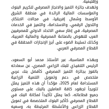
وإقليمية.
وتهدف جائزة التميز والانجاز المصرفي لتكريم البنوك
والمؤسسات المالية الرائدة في منطقة الشرق
الأوسط وشمال إفريقيا، في مجالات الابتكار،
والتحول الرقمي، والاستدامة، والتميز في الخدمات
المصرفية، في إطار سعي الاتحاد الدولي للمصرفيين
العرب للنهوض بالصناعة المصرفية والمالية العربية،
وكذلك تسليط الضوء على أبرز الإنجازات المحققة في
القطاع المصرفي العربي.
وبهذه المناسبة، عبر الأستاذ محمد أبو السعود،
الرئيس التنفيذي للبنك الزراعي المصري، عن سعادته
بالفوز بجائزة التميز المصرفي كأفضل بنك عربي
متخصص في دعم وتمويل التنمية الزراعية
المستدامة لعام 2025، مؤكداً أن هذه التميز يمثل
تتويجاً لجهود كافة العاملين بالبنك على مستوى
جميع قطاعاته، كما يمثل تأكيداً لمكانة البنك في
القطاع المصرفي كأكبر البنوك المتخصصة في تمويل
القطاع الزراعي والأنشطة المرتبطة به، وسعيه