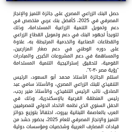
حصل البنك الزراعي المصري على جائزة التميز والإنجاز
المصرفي في 2025، كأفضل بنك عربي متخصص في
دعم وتمويل التنمية الزراعية المستدامة، وذلك
تتويجاً لجهود البنك في دعم وتمويل القطاع الزراعي
والقطاعات الصناعية والخدمية المرتبطة به، علاوة
على دوره الوطني في دعم صغار المزارعين،
والمساهمة في دعم المشروعات الكبرى والمبادرات
القومية، لتحقيق إستراتيجية التنمية المستدامة
"رؤية مصر ٢٠٣٠".
استلم الجائزة الأستاذ محمد أبو السعود، الرئيس
التنفيذي للبنك الزراعي المصري، والأستاذ سامي عبد
الصادق، نائب الرئيس التنفيذي، والأستاذ منير رجب،
رئيس المنطقة الفرعية بالإسكندرية، وذلك في
الحفل السنوي الذي نظمه الاتحاد الدولي للمصرفيين
العرب بالعاصمة اللبنانية بيروت، احتفالاً بتوزيع جوائز
التميز والإنجاز المصرفي للعام 2025، بحضور حشد من
قيادات المصارف العربية وشخصيات ومؤسسات دولية