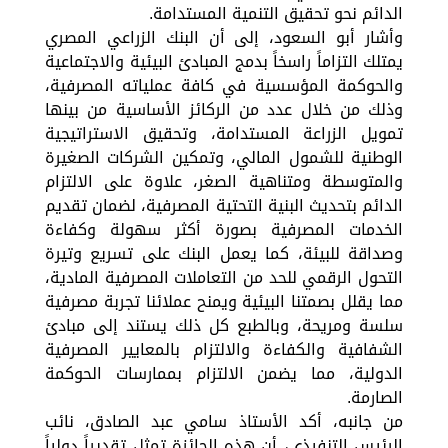
الدائم نحو تحقيق التنمية المستدامة.
وأشار أبو السعود، إلى أن البنك الزراعي المصري
يمتلك التزاماً راسخاً بدمج المبادئ البيئية والاجتماعية
والحوكمة المؤسسية في كافة عملياته المصرفية،
وذلك من خلال عدد من الركائز الأساسية من بينها
تمويل الزراعة المستدامة، وتحقيق الاستراتيجية
الوطنية للشمول المالي، وتمكين الشركات الصغيرة
والمتوسطة ومتناهية الصغر، علاوة على الالتزام
الدائم بتحديث البنية التحتية المصرفية، لضمان تقديم
الخدمات المصرفية بصورة أكثر سهولة وكفاءة
وصداقة للبيئة، كما يعمل البنك على تسريع وتيرة
التحول الرقمي للحد من التعاملات المصرفية المادية،
مما يقلل بصمتنا البيئية ويمنح عملائنا تجربة مصرفية
سلسة ومريحة، وبالطبع كل ذلك يستند إلى مبادئ
الشفافية والكفاءة والالتزام بالمعايير المصرفية
الدولية، مما يضمن الالتزام بممارسات الحوكمة
الصارمة.
من جانبه، أكد الأستاذ سامي عبد الصادق، نائب
الرئيس التنفيذي، أن هذه الجائزة تمثل تقديراً دولياً