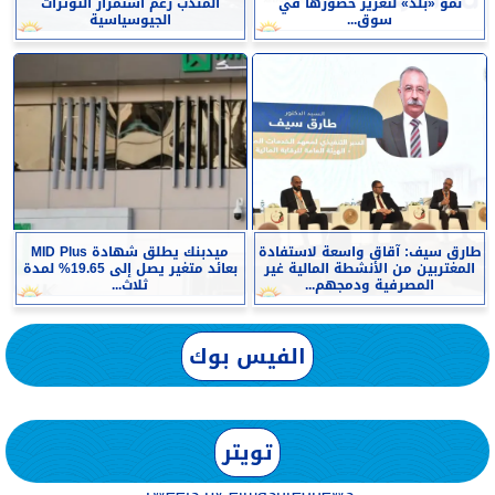
نمو «بلد» لتعزيز حضورها في
المندب رغم استمرار التوترات
سوق...
الجيوسياسية
طارق سيف: آقاق واسعة لاستفادة
ميدبنك يطلق شهادة MID Plus
المغتربين من الأنشطة المالية غير
بعائد متغير يصل إلى 19.65% لمدة
المصرفية ودمجهم...
ثلاث...
الفيس بوك
تويتر
Tweets by elmashreqnews