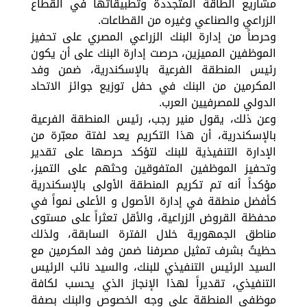
مشاريع الطاقة المتجددة وتطبيقاتها في القطاع
الزراعي والصناعي وغيره من القطاعات.
وحرصاً من إدارة البنك الزراعي المصري على تحفيز
الموظفين المميزين، حرصت إدارة البنك على أن يكون
رئيس المنطقة الفرعية بالإسكندرية، ضمن وفد
المكرمين من البنك في حفل توزيع جوائز الاتحاد
الدولي للمصرفيين العرب.
وعن ذلك، يقول منير رجب، رئيس المنطقة الفرعية
بالإسكندرية، أن هذا التكريم يعد لفتة معبّرة من
الإدارة التنفيذية للبنك لتؤكد حرصها على تقدير
وتحفيز الموظفين المتفوقين وحثهم على التميز،
مؤكداً أنه تم تكريم المنطقة الأولى بالإسكندرية
كأفضل منطقة في إدارة الأصول و الأعلى نمواً في
محفظة القروض الزراعية، والأقل تعثراً على مستوى
مناطق الجمهورية خلال الفترة السابقة، ولذلك
حظيتُ بشرف تمثيل مصرفنا ضمن وفد المكرمين مع
السيد الرئيس التنفيذي للبنك، والسيد نائب الرئيس
التنفيذي، تقديراً لهذا الإنجاز الذي يحسب لكافة
موظفي المنطقة على وجه الخصوص والبنك بصفة