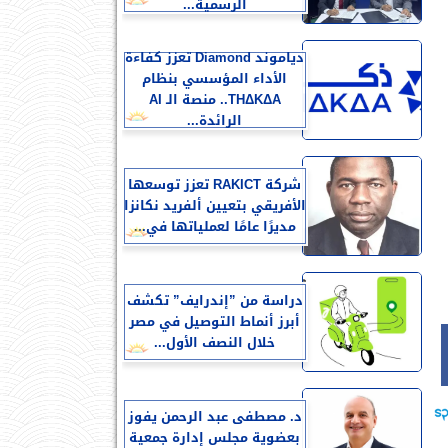
الرسمية...
دياموند Diamond تعزز كفاءة
الأداء المؤسسي بنظام
THΔKΔA.. منصة الـ AI
الرائدة...
شركة RAKICT تعزز توسعها
الأفريقي بتعيين ألفريد نكانزا
مديرًا عامًا لعملياتها في...
دراسة من ”إندرايف” تكشف
أبرز أنماط التوصيل في مصر
خلال النصف الأول...
د. مصطفى عبد الرحمن يفوز
بعضوية مجلس إدارة جمعية