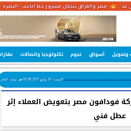
ر والعراق يبحثان مشروع خط أنابيب «البصرة – العقبة» لربط 
 وتمويل
أسواق
نجوم
تكنولوجيا واتصالات
عقارا
السبت، 26 يوليو 2025
11:32 صـ
بتوقيت القاهرة
كة فودافون مصر بتعويض العملاء إثر
عطل فني