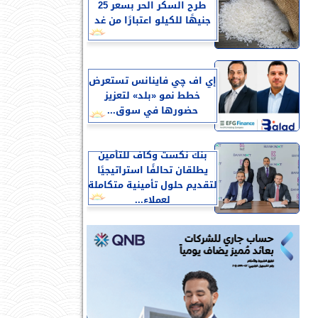
طرح السكر الحر بسعر 25
جنيهًا للكيلو اعتبارًا من غد
إي اف چي فاينانس تستعرض
خطط نمو «بلد» لتعزيز
حضورها في سوق...
بنك نكست وكاف للتأمين
يطلقان تحالفًا استراتيجيًا
لتقديم حلول تأمينية متكاملة
لعملاء...