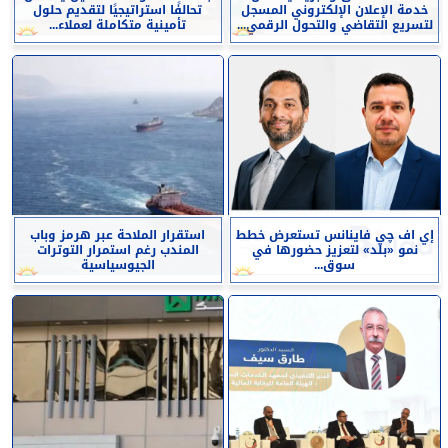
خدمة الإعلان الإلكتروني المسجل
تحالفًا استراتيجيًا لتقديم حلول
لتسريع التقاضي والتحول الرقمي...
تأمينية متكاملة لعملاء...
إي اف چي فاينانس تستعرض خطط
استقرار الملاحة عبر هرمز وباب
نمو «بلد» لتعزيز حضورها في
المندب رغم استمرار التوترات
سوق...
الجيوسياسية