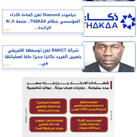
دياموند Diamond تعزز كفاءة الأداء
المؤسسي بنظام THΔKΔA.. منصة الـ AI
الرائدة...
شركة RAKICT تعزز توسعها الأفريقي
بتعيين ألفريد نكانزا مديرًا عامًا لعملياتها
في...