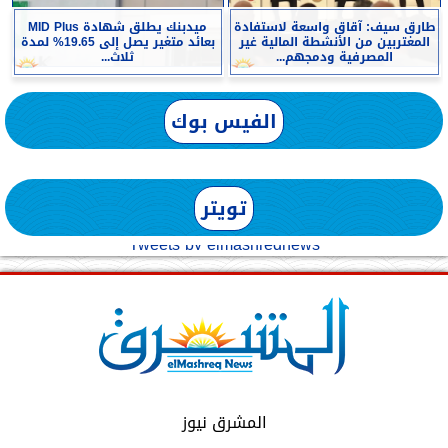
طارق سيف: آقاق واسعة لاستفادة
ميدبنك يطلق شهادة MID Plus
المغتربين من الأنشطة المالية غير
بعائد متغير يصل إلى 19.65% لمدة
المصرفية ودمجهم...
ثلاث...
الفيس بوك
تويتر
Tweets by elmashreqnews
المشرق نيوز