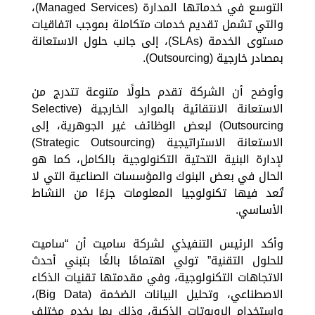
التوسع في خدماتها المدارة (Managed Services)،
والتي تشمل تقديم خدمات متكاملة بموجب اتفاقيات
مستوى الخدمة (SLAs)، إلى جانب حلول الاستعانة
بمصادر خارجية (Outsourcing).
وأوضح أن الشركة تقدم حلولًا متنوعة تتدرج من
الاستعانة الانتقائية بالموارد الخارجية (Selective
Outsourcing) لبعض الوظائف غير الجوهرية، إلى
الاستعانة الاستراتيجية (Strategic Outsourcing)
لإدارة البنية التحتية التكنولوجية بالكامل، كما هو
الحال في بعض البنوك والمؤسسات الصناعية التي لا
تُعد فيها تكنولوجيا المعلومات جزءًا من النشاط
الأساسي.
وأكد الرئيس التنفيذي لشركة ساميت أن “ساميت
للحلول التقنية” تولي اهتمامًا بالغًا بتبني أحدث
الاتجاهات التكنولوجية، وفي مقدمتها تقنيات الذكاء
الاصطناعي، وتحليل البيانات الضخمة (Big Data)،
واستخدام الروبوتات الذكية، وذلك بما يخدم مختلف