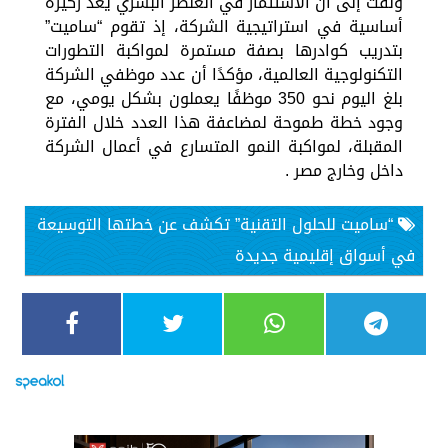
ولفت إلى أن الاستثمار في العنصر البشري يُعد ركيزة
أساسية في استراتيجية الشركة، إذ تقوم “ساميت”
بتدريب كوادرها بصفة مستمرة لمواكبة التطورات
التكنولوجية العالمية، مؤكدًا أن عدد موظفي الشركة
بلغ اليوم نحو 350 موظفًا يعملون بشكل يومي، مع
وجود خطة طموحة لمضاعفة هذا العدد خلال الفترة
المقبلة، لمواكبة النمو المتسارع في أعمال الشركة
داخل وخارج مصر .
“ساميت للحلول التقنية” تكشف عن خطتها التوسيعة
في أسواق إقليمية جديدة