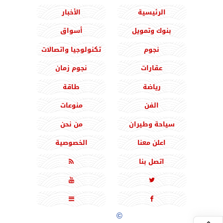
الرئيسية
الأخبار
بنوك وتمويل
أسواق
نجوم
تكنولوجيا واتصالات
عقارات
نجوم زمان
رياضة
طاقة
الفن
منوعات
سياحة وطيران
من نحن
اعلن معنا
الخصوصية
اتصل بنا





جميع الحقوق محفوظة
©
2020 - 2026 - المشرق نيوز