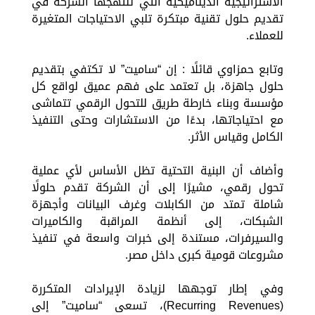
الاستراتيجية الديناميكية التي تنتهجها الشركة في
تقديم حلول تقنية مبتكرة تلبي الاحتياجات المتغيرة
للعملاء.
وتابع حمزاوي قائلًا : إن “ساميت” لا تكتفي بتقديم
حلول جاهزة، بل تعتمد على فهم عميق لواقع كل
مؤسسة وبناء خارطة طريق للتحول الرقمي تتماشى
مع احتياجاتها، بدءًا من الاستشارات وحتى التنفيذ
الكامل وقياس الأثر.
وأضاف أن البنية التحتية تظل الأساس لأي عملية
تحول رقمي، مشيرًا إلى أن الشركة تقدم حلولًا
شاملة تمتد من الكابلات وغرف البيانات وأجهزة
الشبكات، إلى أنظمة المراقبة والكاميرات
والسيرفرات، مستندة إلى خبرات واسعة في تنفيذ
مشروعات قومية كبرى داخل مصر.
وفي إطار توجهها لزيادة الإيرادات المتكررة
(Recurring Revenues)، تسعى “ساميت” إلى