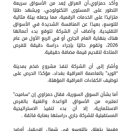
وأكد حمزاوي،أن العراق يُعد من الأسواق سريعة
التطور على المستوى التكنولوجي، ويشهد طلبًا
متزايدًا على الخدمات الرقمية، مما يجعله بيئة مثالية
للتوسع، بعيدًا عن المنافسة الشديدة في الأسواق
التقليدية. وأضاف أن الشركة تتوقع بدء أعمالها
هناك بنهاية العام الجاري أو في الربع الأول من عام
2026، وتقوم حاليًا بإجراء دراسة دقيقة للفرص
المتاحة لتقديم قيمة مضافة حقيقية.
وأشار إلى أن الشركة تنفذ مشروع ضخم بمدينة
“الورد” بالعاصمة العراقية بغداد، مؤكدًا الحرص على
توظيف الكفاءات العراقية المؤهلة.
أما بشأن السوق السورية، فقال حمزاوي إن “ساميت”
تعتبره من الأسواق الواعدة والغنية بالفرص
الاستثمارية، إلا أن بدء تنفيذ الاستراتيجية
المستقبلية للشركة جاري دراستها بعناية فائقة .
وفيما يتعلق بالتوسع في شمال إفريقيا، أوضح