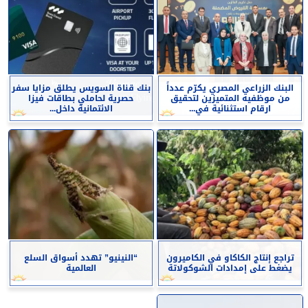
البنك الزراعي المصري يكرّم عدداً
بنك قناة السويس يطلق مزايا سفر
من موظفيه المتميزين لتحقيق
حصرية لحاملي بطاقات فيزا
ارقام استثنائية في...
الائتمانية داخل...
تراجع إنتاج الكاكاو في الكاميرون
“النينيو” تهدد أسواق السلع
يضغط على إمدادات الشوكولاتة
العالمية