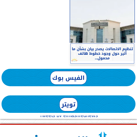
تنظيم الاتصالات يصدر بيان بشأن ما
أثير حول وجود خطوط هاتف
محمول...
الفيس بوك
تويتر
Tweets by elmashreqnews