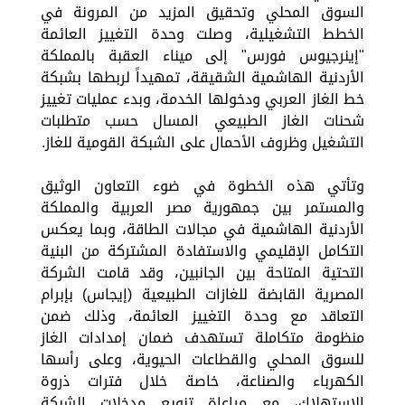
السوق المحلي وتحقيق المزيد من المرونة في
الخطط التشغيلية، وصلت وحدة التغييز العائمة
"إينرجيوس فورس" إلى ميناء العقبة بالمملكة
الأردنية الهاشمية الشقيقة، تمهيداً لربطها بشبكة
خط الغاز العربي ودخولها الخدمة، وبدء عمليات تغييز
شحنات الغاز الطبيعي المسال حسب متطلبات
التشغيل وظروف الأحمال على الشبكة القومية للغاز.
وتأتي هذه الخطوة في ضوء التعاون الوثيق
والمستمر بين جمهورية مصر العربية والمملكة
الأردنية الهاشمية في مجالات الطاقة، وبما يعكس
التكامل الإقليمي والاستفادة المشتركة من البنية
التحتية المتاحة بين الجانبين، وقد قامت الشركة
المصرية القابضة للغازات الطبيعية (إيجاس) بإبرام
التعاقد مع وحدة التغييز العائمة، وذلك ضمن
منظومة متكاملة تستهدف ضمان إمدادات الغاز
للسوق المحلي والقطاعات الحيوية، وعلى رأسها
الكهرباء والصناعة، خاصة خلال فترات ذروة
الاستهلاك، مع مراعاة تنويع مدخلات الشبكة