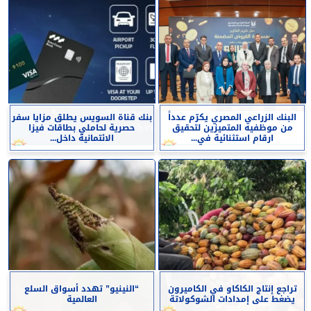
البنك الزراعي المصري يكرّم عدداً
بنك قناة السويس يطلق مزايا سفر
من موظفيه المتميزين لتحقيق
حصرية لحاملي بطاقات فيزا
ارقام استثنائية في...
الائتمانية داخل...
تراجع إنتاج الكاكاو في الكاميرون
“النينيو” تهدد أسواق السلع
يضغط على إمدادات الشوكولاتة
العالمية