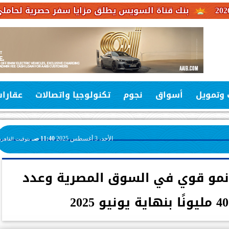
قناة السويس يطلق مزايا سفر حصرية لحاملي بطاقات فيزا ا
 وتمويل
أسواق
نجوم
تكنولوجيا واتصالات
عقارا
الأحد، 3 أغسطس 2025
11:40 صـ
بتوقيت القاهرة
اراتية: نمو قوي في السوق المصرية وعدد