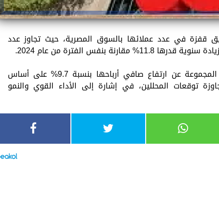
اتية عن تحقيق قفزة في عدد عملائها بالسوق المصرية، حيث تجاوز عدد
وفي نتائجها المالية للربع الثاني، أعلنت المجموعة عن ارتفاع صافي أرباحها بنسبة 9.7% على أساس
مليار درهم، متجاوزة توقعات المحللين، في إشارة إلى الأداء القوي والنمو