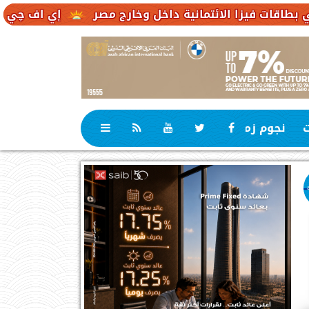
لائتمانية داخل وخارج مصر
إي اف چي فاينانس تستعر
ت
نجوم زمان
رياضة