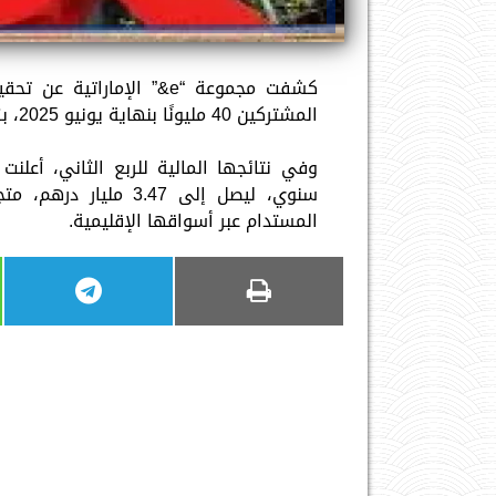
كشفت مجموعة “e&” الإمار
المشتركين 40 مليونًا بنهاية يونيو 2025، بزيادة سنوية قدرها 11.8% مقارنة بنفس الفترة من عام 2024.
سنوي، ليصل إلى 3.47 
المستدام عبر أسواقها الإقليمية.