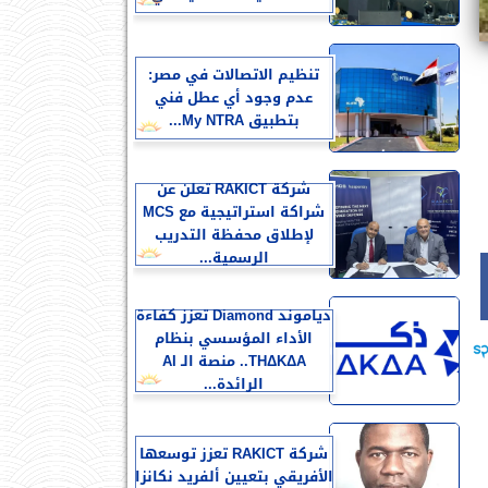
تنظيم الاتصالات في مصر:
عدم وجود أي عطل فني
بتطبيق My NTRA...
شركة RAKICT تعلن عن
شراكة استراتيجية مع MCS
لإطلاق محفظة التدريب
الرسمية...
دياموند Diamond تعزز كفاءة
الأداء المؤسسي بنظام
THΔKΔA.. منصة الـ AI
الرائدة...
شركة RAKICT تعزز توسعها
الأفريقي بتعيين ألفريد نكانزا