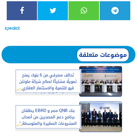
موضوعات متعلقة
تحالف مصرفي من 6 بنوك يمنح
تمويلًا مشتركًا لصالح شركة ماونتن
ڤيو للتنمية والاستثمار العقاري
بقيمة 6.2 مليار جنيه
بنك QNB مصر و EBRD يطلقان
برنامج دعم المصدرين من أصحاب
المشروعات الصغيرة والمتوسطة ”