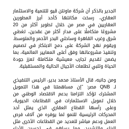
الجدير بالذكر أن شركة ماونتن ڤيو للتنمية والاستثمار
العقاري، رسخت مكانتها كأحد أبرز المطورين
العقاريين في مصر من خلال تطوير أكثر من 20
مشروعًا متكاملًا على مدار أكثر من عقدين، تغطي
شرق وغرب القاهرة وساحلي البحر الأحمر والمتوسط.
ويقوم نهج الشركة على دمج الابتكار في تصميم
وتنفيذ مشروعاتها وفق أعلى المعايير العالمية، بما
يضمن تقديم تجارب معيشية متكاملة تعزز جودة
الحياة وتلبي تطلعات الأجيال الحالية والمستقبلية.
ومن جانبه، قال الأستاذ محمد بدير، الرئيس التنفيذي
لـ QNB مصر: "إن مساهمتنا في هذا التمويل
المشترك تؤكد التزامنا بدعم الاقتصاد الوطني من
خلال تمويل الاستثمارات في القطاعات الحيوية،
وعلى رأسها القطاع العقاري الذي يمثل أحد
المحركات الرئيسية للنمو لما يوفره من آلاف فرص
العمل ودعم مباشر للعديد من القطاعات الأخرى مثل
البناء والتشييد، مما يساهم في تحسين الأداء