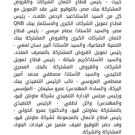
خيرت - رئيس قطاع ائتمان الشركات والقروض
المشتركة ببنك مصر، بالتوقيع على عقد التمويل مع
كل من السيد الأستاذ/عبد الرحمن طلعـت - رئيس
قطـاع تمويل الشركات الكبرى والاستثمار ببنك QNB
مصر، والسيد الأستاذ/ عصام مرسي - رئيس قطاع
ائتمان الشركات الكبرى والقروض المشتركة ببنك
التنمية الصناعية، والسيد الأستاذ/ ألبير نسان لمعي -
رئيس تمويل القروض المشتركة بالمصرف المتحد،
والسيد الأستاذ/كريم شبانة - رئيس قطاع تمويل
الشركات والقروض المشتركة بالبنك المصري
الخليجي، والسيد الأستاذ/ مصطفي محمد أمين
مصطفي العروسي - نائب الرئيس التنفيذي ببنك
البركة، والسادة المهندس/ عمرو سليمان - المؤسس
ورئيس مجلس الإدارة التنفيذي بشركة ماونتن ڤيو،
والمهندس/ وائل لطفي - الرئيس التنفيذي
بالمشاركة بماونتن ڤيو، والدكتور/ عمرو الخولي -
رئيس قطاع لأعمال بالمجموعة لشركة ماونتن ڤيو،
وقد حضر التوقيع لفيف متميز من قيادات البنوك
المشاركة والشركة.