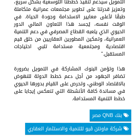
التمويل سيدعم تنفيذ خططنا التوسعية بشكل سريع،
وتعزيز قدرتنا على تطوير مجتمعات عمرانية متكاملة
طبقًا لأعلى معايير الاستدامة وجودة الحياة. في
الوقت نفسه، يُجسد هذا التعاون المالي الدور
الحيوي الذي يلعبه القطاع المصرفي في دعم التنمية
العمرانية، وتمكين المطورين العقاريين من خلق قيم
اقتصادية ومجتمعية مستدامة تلبي احتياجات
المستقبل."
هذا وتؤمن البنوك المشاركة في التمويل بضرورة
تضافر الجهود من أجل دعم خطط الدولة للنهوض
بالاقتصاد الوطني، وتحرص على القيام بدورها الحيوي
في مساندة كافة الأنشطة التي تنعكس إيجابا على
خطط التنمية المستدامة.
بنك QNB مصر
شركة ماونتن ڤيو للتنمية والاستثمار العقاري