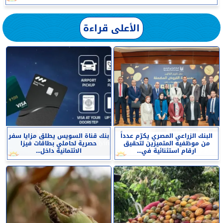
الأعلى قراءة
البنك الزراعي المصري يكرّم عدداً
بنك قناة السويس يطلق مزايا سفر
من موظفيه المتميزين لتحقيق
حصرية لحاملي بطاقات فيزا
ارقام استثنائية في...
الائتمانية داخل...