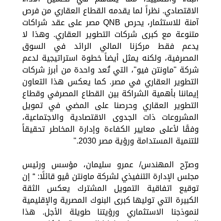
الاقتصادي. نظراً لما يقدمه القطاع العقاري من فرص
آمنة للاستثمار، يحرص QNB مصر على عقد شراكات
متنوعة مع كبرى شركات التطوير العقاري. وهذا لا
يدعم فقط مركزنا المالي الرائد في السوق
المصرفية، ولكنه يمثل أيضاً خطوة استراتيجية لدعم
شركة "ماونتن فيو"، التي تُعد واحدة من أبرز شركات
التطوير العقاري في مصر. كما يعكس هذا التعاون
إيماننا بأهمية الشراكة بين القطاع المصرفي وقطاع
التطوير العقاري وحرصنا على المضي في تمويل
المشروعات ذات الجدوى الاقتصادية والاجتماعية،
وفقًا لأعلى معايير الكفاءة وإدارة المخاطر تحقيقاً
للتنمية المستدامة ورؤية مصر 2030."
وصرّح المهندس/ عمرو سليمان، مؤسس ورئيس
مجلس الإدارة التنفيذي لشركة ماونتن ڤيو قائلًا: “ إن
توقيع اتفاقية التمويل المشترك يعكس الثقة
الكبيرة التي توليها كبرى البنوك المصرية والإقليمية
لنموذجنا الاستثماري ورؤيتنا طويلة الأجل. هذا