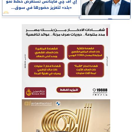
إي اف چي فاينانس تستعرض خطط نمو
«بلد» لتعزيز حضورها في سوق...