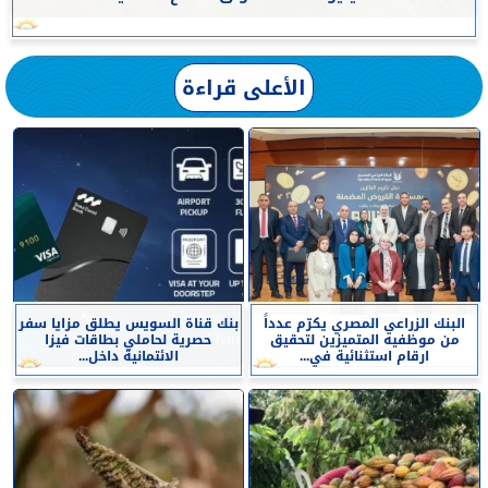
الأعلى قراءة
البنك الزراعي المصري يكرّم عدداً
بنك قناة السويس يطلق مزايا سفر
من موظفيه المتميزين لتحقيق
حصرية لحاملي بطاقات فيزا
ارقام استثنائية في...
الائتمانية داخل...