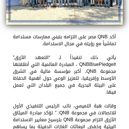
أكد QNB مصر على التزامه بتبني ممارسات مستدامة
تماشياً مع رؤيته في مجال الاستدامة.
يأتي ذلك تنفيذاً لـ “التعهد الأزرق”
#QNBBluePledge ، المبادرة العالمية التي أطلقتها
مجموعة QNB، أكبر مؤسسة مالية في الشرق
الأوسط وإفريقيا، لتعزيز الوعي حول أهمية الحفاظ
على البيئة البحرية في جميع البلدان التي تعمل
فيها.
وقالت هبة التميمي، نائب الرئيس التنفيذي الأول
للاتصالات في مجموعة QNB: ” تؤكد مبادرة الميثاق
الأزرق التزام مجموعة QNB بترسيخ معايير الاستدامة
البيئية وخفض انبعاثات الغازات الدفيئة بما يساهم