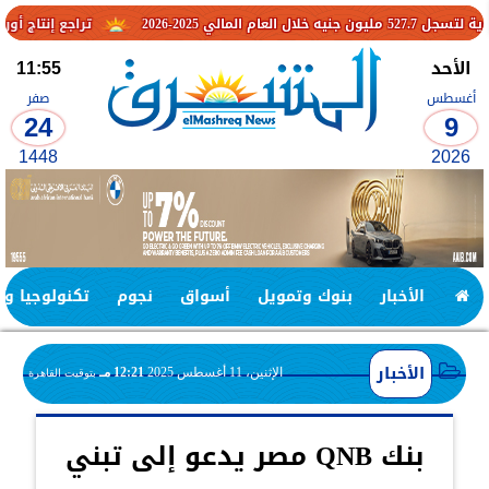
تراجع إنتاج أوروبا والتوترات ال
الأحد
11:55
أغسطس
صفر
24
9
1448
2026
الأخبار
بنوك وتمويل
أسواق
نجوم
تكنولوجيا وا
الأخبار
الإثنين، 11 أغسطس 2025
12:21 مـ
بتوقيت القاهرة
بنك QNB مصر يدعو إلى تبني