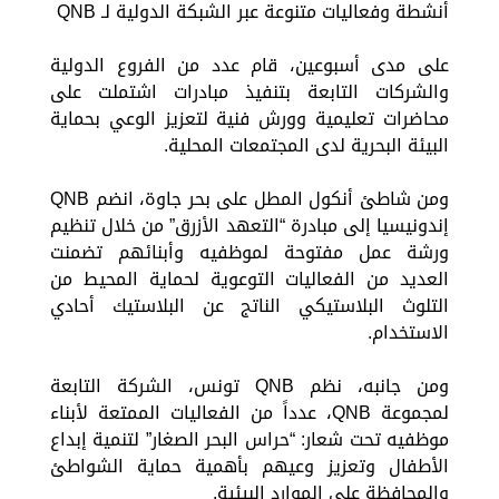
أنشطة وفعاليات متنوعة عبر الشبكة الدولية لـ QNB
على مدى أسبوعين، قام عدد من الفروع الدولية
والشركات التابعة بتنفيذ مبادرات اشتملت على
محاضرات تعليمية وورش فنية لتعزيز الوعي بحماية
البيئة البحرية لدى المجتمعات المحلية.
ومن شاطئ أنكول المطل على بحر جاوة، انضم QNB
إندونيسيا إلى مبادرة “التعهد الأزرق” من خلال تنظيم
ورشة عمل مفتوحة لموظفيه وأبنائهم تضمنت
العديد من الفعاليات التوعوية لحماية المحيط من
التلوث البلاستيكي الناتج عن البلاستيك أحادي
الاستخدام.
ومن جانبه، نظم QNB تونس، الشركة التابعة
لمجموعة QNB، عدداً من الفعاليات الممتعة لأبناء
موظفيه تحت شعار: “حراس البحر الصغار” لتنمية إبداع
الأطفال وتعزيز وعيهم بأهمية حماية الشواطئ
والمحافظة على الموارد البيئية.