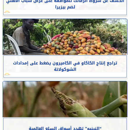
الكشف عن شروط الزمالك للموافقة على عرض شباب الأهلي
لضم بيزيرا
تراجع إنتاج الكاكاو في الكاميرون يضغط على إمدادات
الشوكولاتة
“النينيو” تهدد أسواق السلع العالمية