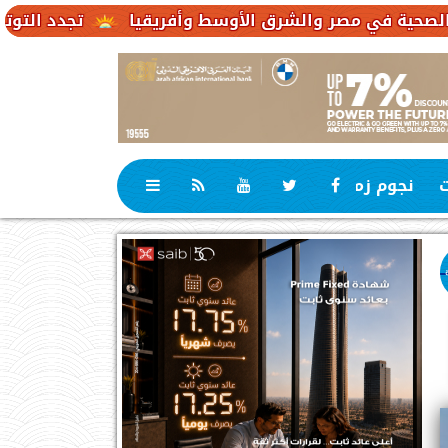
تجدد التوترات يخفض صادرات النفط ال
ت
نجوم زمان
رياضة