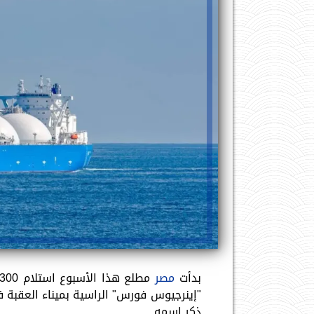
بدأت
مصر
مطلع هذا الأسبوع استلام 300 مليون قدم مكعب من
"إينرجيوس فورس" الراسية بميناء العقبة
ذكر اسمه.