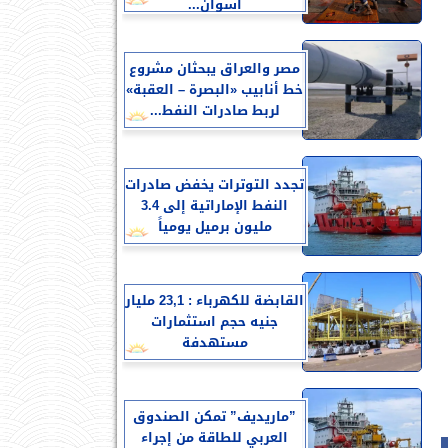
أسوان...
مصر والعراق يبحثان مشروع
خط أنابيب «البصرة – العقبة»
لربط صادرات النفط...
تجدد التوترات يخفض صادرات
النفط الإماراتية إلى 3.4
مليون برميل يومياً
القابضة للكهرباء : 23,1 مليار
جنيه حجم استثمارات
مستهدفة
”ماريديف” تمكن الصندوق
العربي للطاقة من إجراء