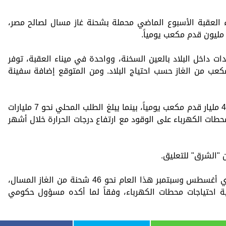
العقبة الأسبوع الماضي محملة بشحنة غاز مسال لصالح مصر،
ر حالياً 4 سفن تغويز، منهم 3 وحدات داخل البلاد بالعين السخنة، وواحدة في ميناء العقبة، توفر
مجموعه 2.8 مليار قدم مكعب من الغاز حسب احتياج البلاد. ومن المتوقع إضافة سفينة
يُقدَّر إنتاج مصر من الغاز الطبيعي حالياً 4.06 مليار قدم مكعب يومياً، بينما يبلغ الطلب المحلي نحو 7 مليارات
ات الكهرباء على الوقود مع ارتفاع درجات الحرارة خلال أشهر
ن "الشرق" للتعليق.
يُقدّر أن يبلغ حجم استيراد مصر خلال شهري أغسطس وسبتمبر هذا العام نحو 46 شحنة من الغاز المسال،
2. مليار دولار، لتلبية احتياجات محطات الكهرباء، وفقاً لما أكده مسؤول حكومي