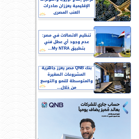
الإقليمية يعززان صادرات
العنب المصرى
تنظيم الاتصالات في مصر:
عدم وجود أي عطل فني
بتطبيق My NTRA...
بنك QNB مصر يعزز جاهزية
المشروعات الصغيرة
والمتوسطة للنمو والتوسع
من خلال...