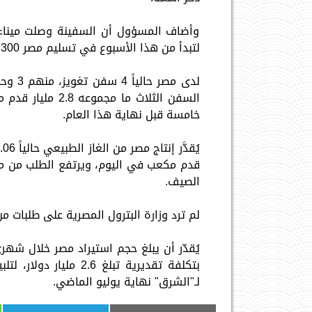
وأضاف المسؤول أن السفينة وصلت ميناء 
لتبدأ من هذا الأسبوع في تسليم مصر 300 مليون قدم مكعب يومياً.
لدى مص
السفن الثلاث ما 
خامسة قبل نهاية هذا العام.
قدم مكعب في اليوم، ويرتفع الطلب من محط
الصيف.
لم ترد وزارة البترول المصرية على طلبات م
بتكلفة تقديرية تبلغ 6
لـ"الشرق" نهاية يوليو الماضي.