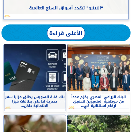
“النينيو” تهدد أسواق السلع العالمية
الأعلى قراءة
البنك الزراعي المصري يكرّم عدداً
بنك قناة السويس يطلق مزايا سفر
من موظفيه المتميزين لتحقيق
حصرية لحاملي بطاقات فيزا
ارقام استثنائية في...
الائتمانية داخل...