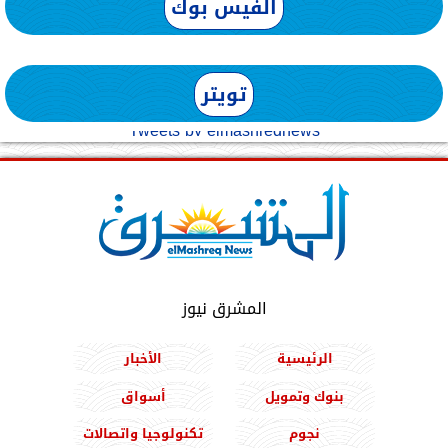
الفيس بوك
تويتر
Tweets by elmashreqnews
المشرق نيوز
الرئيسية
الأخبار
بنوك وتمويل
أسواق
نجوم
تكنولوجيا واتصالات