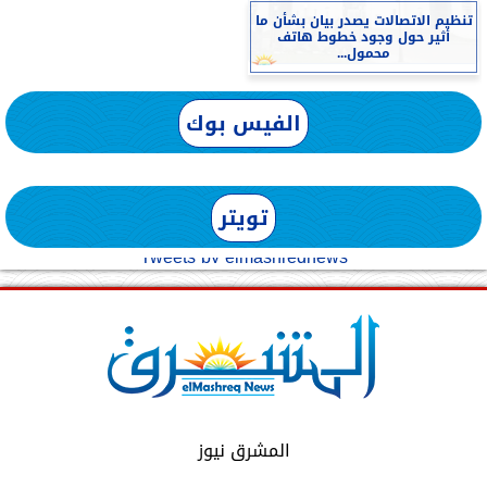
تنظيم الاتصالات يصدر بيان بشأن ما
أثير حول وجود خطوط هاتف
محمول...
الفيس بوك
تويتر
Tweets by elmashreqnews
المشرق نيوز