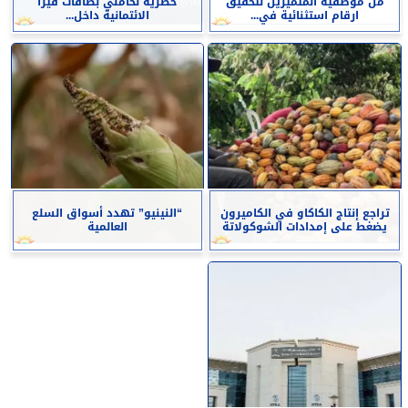
من موظفيه المتميزين لتحقيق
حصرية لحاملي بطاقات فيزا
ارقام استثنائية في...
الائتمانية داخل...
تراجع إنتاج الكاكاو في الكاميرون
“النينيو” تهدد أسواق السلع
يضغط على إمدادات الشوكولاتة
العالمية