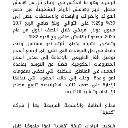
الربحية، وهو ما انعكس في ارتفاع كلٍ من هامش
مجمل الربح وهامش الأرباح التشغيلية قبل خصم
الفوائد والضرائب والإهلاك والاستهلاك ليصل إلى
30% و29% على التوالي. وبلغ صافي الربح 10.7
مليون دولار أمريكي خلال النصف الأول من عام
2025، مصحوبًا بهامش صافي ربح قدره 32%.
وتمضي الشركة بخطى ثابتة نحو مستقبل واعد،
خاصة في ظل التوقعات التي تشير إلى ارتفاع أسعار
توصيل الغاز الطبيعي، بالإضافة إلى تعديل أسعار
المصروفات الحكومية، فضلًا عن التوسع بقاعدة
العملاء في المناطق السكنية التي تحظى بمقومات
نمو واعدة، وذلك إلى جانب الجهود التي تبذلها
الإدارة على صعيد تنفيذ استراتيجية تنويع مصادر
الإيرادات وترشيد التكاليف.
قطاع الطاقة والأنشطة المرتبطة بها | شركة
"كهربا"
شهدت إيرادات شركة "كهربا" نموًا ملحوظًا خلال