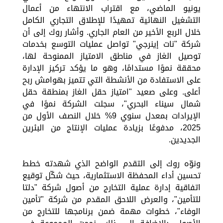
يونيو الماضي، مع اقتراب الانتهاء من أعمال
التشغيل النهائية تمهيدًا للإطلاق التجاري الكامل
خلال الربع الأخير من العام الجاري. وأشار روك إلى أن
شركة "نات إينرجي" تواصل عمليات التوسع بخدمات
توصيل الغاز في مناطق الامتياز الممنوحة لها،
محققة نموًا مستدامًا، وهو ما يؤكد تركيز الإدارة
على الاستفادة من الأنشطة التي تتميز بهوامش ربح
أعلى. وعلى صعيد "امتياز حقل الغاز بمنطقة حقل
شمال سيناء البحري"، سجلت الشركة نموًا في
الإيرادات بمعدل سنوي 9% خلال النصف الأول من
2025، مدفوعًا بزيادة عمليات الإنتاج من البئرين
الجديدين.
ونوّه روك إلى التقدم الواضح الذي شهدته خطط
تحسين أداء المحفظة الاستثمارية، حيث شكّل توقيع
اتفاقية إدارة عملية التخارج من أصول شركة "دلتا
للتأمين"، والعرض اللاحق المقدم من شركة "تأمين
الوفاء"، خطوات مهمة ضمن برنامجها للتخارج من