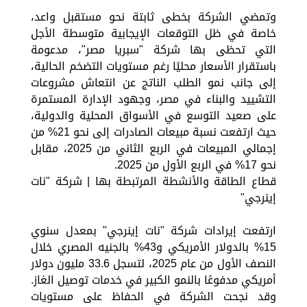
وتمضي الشركة بخطى ثابتة نحو مستقبل واعد،
خاصة في ظل التوقعات الإيجابية متوسطة الأجل
التي تحظى بها شركة "سبريا مصر"، مدعومة
باستقرار الأسعار محليًا رغم مستويات التضخم الحالية،
إلى جانب نمو الطلب الناتج عن انتعاش مشروعات
التشييد والبناء في مصر، وجهود الإدارة المستمرة
على صعيد التوسع في الأسواق المحلية والدولية،
حيث ارتفعت نسبة مبيعات الصادرات إلى نحو 21% من
إجمالي المبيعات في الربع الثاني من 2025، مقابل
نحو 17% في الربع الأول من 2025.
قطاع الطاقة والأنشطة المرتبطة بها | شركة "نات
إينرجي"
ارتفعت إيرادات شركة "نات إينرجي" بمعدل سنوي
15% بالدولار الأمريكي و43% بالجنيه المصري خلال
النصف الأول من عام 2025، لتسجل 33.6 مليون دولار
أمريكي مدفوعًا بالنمو الكبير في خدمات توصيل الغاز.
وقد نجحت الشركة في الحفاظ على مستويات