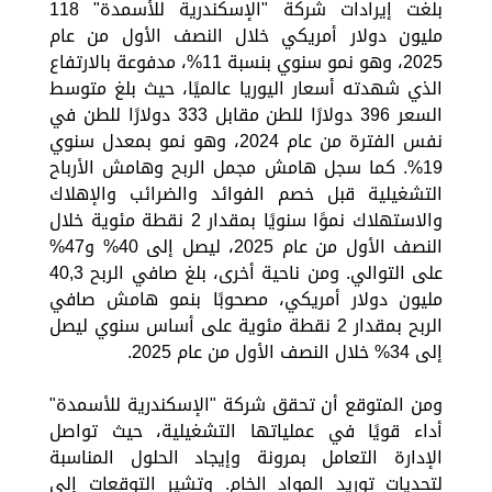
بلغت إيرادات شركة "الإسكندرية للأسمدة" 118
مليون دولار أمريكي خلال النصف الأول من عام
2025، وهو نمو سنوي بنسبة 11%، مدفوعة بالارتفاع
الذي شهدته أسعار اليوريا عالميًا، حيث بلغ متوسط
السعر 396 دولارًا للطن مقابل 333 دولارًا للطن في
نفس الفترة من عام 2024، وهو نمو بمعدل سنوي
19%. كما سجل هامش مجمل الربح وهامش الأرباح
التشغيلية قبل خصم الفوائد والضرائب والإهلاك
والاستهلاك نموًا سنويًا بمقدار 2 نقطة مئوية خلال
النصف الأول من عام 2025، ليصل إلى 40% و47%
على التوالي. ومن ناحية أخرى، بلغ صافي الربح 40,3
مليون دولار أمريكي، مصحوبًا بنمو هامش صافي
الربح بمقدار 2 نقطة مئوية على أساس سنوي ليصل
إلى 34% خلال النصف الأول من عام 2025.
ومن المتوقع أن تحقق شركة "الإسكندرية للأسمدة"
أداء قويًا في عملياتها التشغيلية، حيث تواصل
الإدارة التعامل بمرونة وإيجاد الحلول المناسبة
لتحديات توريد المواد الخام. وتشير التوقعات إلى