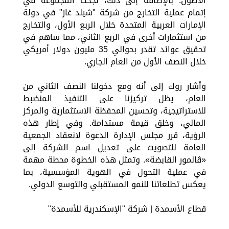
الأصول. بالإضافة إلى ذلك، نجحت المجموعة في
إتمام عملية التخارج من شركة "شيلد غاز" في دولة
الإمارات العربية المتحدة خلال الربع الأول، والتخارج
من استثمارات أخرى في الربع الثاني، مما ساهم في
تحقيق عوائد تقدر بحوالي 35 مليون دولار أمريكي
خلال النصف الأول من العام الجاري.
وأشار روك إلى أنه ومع دخولنا النصف الثاني من
العام، يظل تركيزنا على التنفيذ المنضبط
للاستراتيجية، وتحسين المحفظة الاستثمارية والمركز
المالي، وخلق قيمة مستدامة. وفي إطار هذه
الرؤية، قرر مجلس الإدارة الدعوة لانعقاد الجمعية
العامة للتصويت على تعديل اسم الشركة إلى
«ڤالمور القابضة». وتمثل هذه الخطوة محطة مهمة
في عملية التحول في الهوية المؤسسية، بما
يعكس تطلعاتنا للنمو المستقبلي والتوسع الدولي.
قطاع الأسمدة | شركة "الإسكندرية للأسمدة"