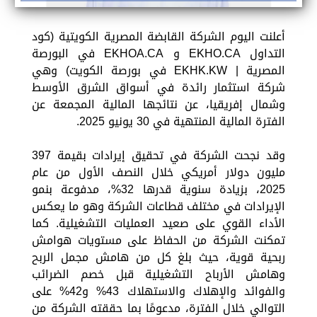
أعلنت اليوم الشركة القابضة المصرية الكويتية (كود
التداول EKHO.CA و EKHOA.CA في البورصة
المصرية | EKHK.KW في بورصة الكويت) وهي
شركة استثمار رائدة في أسواق الشرق الأوسط
وشمال إفريقيا، عن نتائجها المالية المجمعة عن
الفترة المالية المنتهية في 30 يونيو 2025.
وقد نجحت الشركة في تحقيق إيرادات بقيمة 397
مليون دولار أمريكي خلال النصف الأول من عام
2025، بزيادة سنوية قدرها 32%، مدفوعة بنمو
الإيرادات في مختلف قطاعات الشركة وهو ما يعكس
الأداء القوي على صعيد العمليات التشغيلية. كما
تمكنت الشركة من الحفاظ على مستويات هوامش
ربحية قوية، حيث بلغ كل من هامش مجمل الربح
وهامش الأرباح التشغيلية قبل خصم الضرائب
والفوائد والإهلاك والاستهلاك 43% و42% على
التوالي خلال الفترة، مدعومًا بما حققته الشركة من