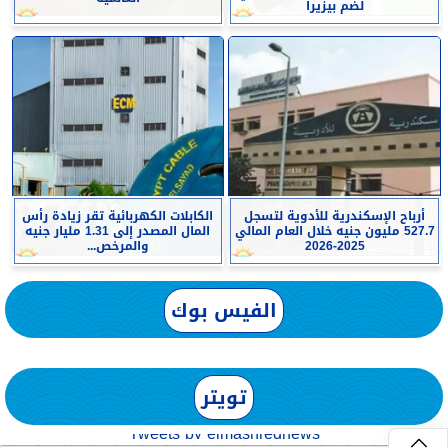
لضم بيزيرا
أرباح الإسكندرية للأدوية لتسجل
الكابلات الكهربائية تقر زيادة رأس
527.7 مليون جنيه خلال العام المالي
المال المصدر إلى 1.31 مليار جنيه
2025-2026
والمرخص...
الفيس بوك
تويتر
Tweets by elmashreqnews