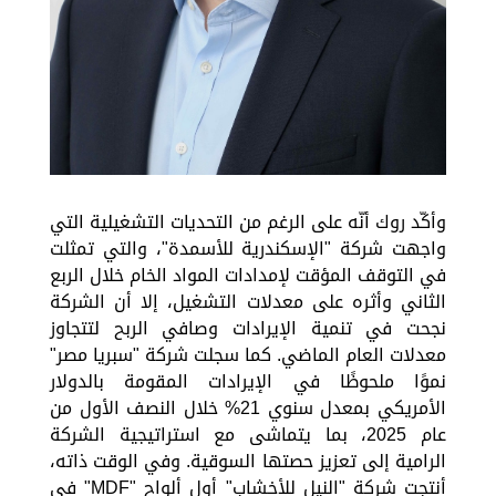
وأكّد روك أنّه على الرغم من التحديات التشغيلية التي
واجهت شركة "الإسكندرية للأسمدة"، والتي تمثلت
في التوقف المؤقت لإمدادات المواد الخام خلال الربع
الثاني وأثره على معدلات التشغيل، إلا أن الشركة
نجحت في تنمية الإيرادات وصافي الربح لتتجاوز
معدلات العام الماضي. كما سجلت شركة "سبريا مصر"
نموًا ملحوظًا في الإيرادات المقومة بالدولار
الأمريكي بمعدل سنوي 21% خلال النصف الأول من
عام 2025، بما يتماشى مع استراتيجية الشركة
الرامية إلى تعزيز حصتها السوقية. وفي الوقت ذاته،
أنتجت شركة "النيل للأخشاب" أول ألواح "MDF" في