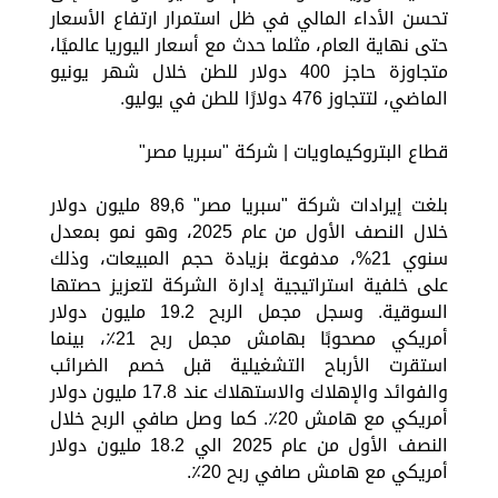
تحسن الأداء المالي في ظل استمرار ارتفاع الأسعار
حتى نهاية العام، مثلما حدث مع أسعار اليوريا عالميًا،
متجاوزة حاجز 400 دولار للطن خلال شهر يونيو
الماضي، لتتجاوز 476 دولارًا للطن في يوليو.
قطاع البتروكيماويات | شركة "سبريا مصر"
بلغت إيرادات شركة "سبريا مصر" 89,6 مليون دولار
خلال النصف الأول من عام 2025، وهو نمو بمعدل
سنوي 21%، مدفوعة بزيادة حجم المبيعات، وذلك
على خلفية استراتيجية إدارة الشركة لتعزيز حصتها
السوقية. وسجل مجمل الربح 19.2 مليون دولار
أمريكي مصحوبًا بهامش مجمل ربح 21٪، بينما
استقرت الأرباح التشغيلية قبل خصم الضرائب
والفوائد والإهلاك والاستهلاك عند 17.8 مليون دولار
أمريكي مع هامش 20٪. كما وصل صافي الربح خلال
النصف الأول من عام 2025 الي 18.2 مليون دولار
أمريكي مع هامش صافي ربح 20٪.