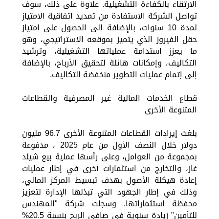
الارتقاء بالكفاءة التشغيلية. علاوة على ذلك، سوف
تواصل الشركة الاستفادة من تمديد اتفاقية الامتياز
لمدة 10 سنوات، بالإضافة إلى الحصول على امتياز
حقل الفيروز الذي يتميز بموقعه الاستراتيجي، وهو
ما يعزز استدامة عملياتها التشغيلية، وترشيد
التكاليف، وإمكانات هائلة لتحقيق الأرباح، بالإضافة
إلى إتمام عمليات التطوير منخفضة التكاليف.
قطاع الخدمات المالية غير المصرفية والقطاعات
المتنوعة الأخرى
بلغت إيرادات القطاعات المتنوعة الأخرى 96.7 مليون
دولار خلال النصف الأول من عام 2025 ، مدفوعة
بمجموعة من العوامل، وعلى رأسها عملية بيع شيلد
غاز، والتخارج من استثمارات أخرى في إطار عمليات
إعادة هيكلة الأصول بهدف تبسيط المركز المالي،
وذلك في إطار الجهود التي تبذلها الإدارة لتعزيز
محفظة استثماراتها. وسجلت شركة "المهندس
للتأمين" زيادة سنوية في صافي الربح بنسبة 20.5%