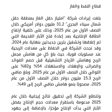
قطاع النفط والغاز
بلغت إيرادات شركة "امتياز حقل الغاز بمنطقة حقل
شمال سيناء البحري" 31.2 مليون دولار أمريكي خلال
النصف الأول من عام 2025، وذلك على خلفية ارتفاع
الطاقة الإنتاجية بعد إعادة فتح الآبار القديمة التي
تم إغلاقها وتشغيل بئرين جديدتين بنهاية عام 2024.
وقد نجحت الشركة في الحفاظ على معدلات الربحية
عند مستويات قوية، حيث بلغ كلٍ من هامش مجمل
الربح وهامش الأرباح التشغيلية قبل خصم الفوائد
والضرائب والإهلاك والاستهلاك 54% و82% على
التوالي خلال النصف الأول من عام 2025. وبلغ صافي
الربح 15.3 مليون دولار خلال النصف الأول من عام
2025، مصحوبًا بنمو هامش صافي الربح إلى 49%.
وتتطلع الشركة إلى تحقيق نتائج إيجابية خلال عام
2025 مدعومة باستقرار معدلات حجم الإنتاج بفضل
الآبار التي بدأت الإنتاج مؤخرًا، بالإضافة إلى جهود