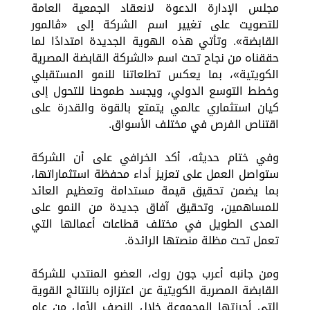
مجلس الإدارة الدعوة لانعقاد الجمعية العامة
للتصويت على تغيير اسم الشركة إلى «ڤالمور
القابضة». وتأتي هذه الهوية الجديدة امتدادًا لما
حققناه من نجاح تحت اسم «الشركة القابضة المصرية
الكويتية»، بما يعكس تطلعاتنا للنمو المستقبلي
وخطط التوسع الدولي، ويجسد طموحنا للتحول إلى
كيان استثماري عالمي يتمتع بالقوة والقدرة على
اقتناص الفرص في مختلف الأسواق.
وفي ختام حديثه، أكد الخرافي على أن الشركة
ستواصل العمل على تعزيز أداء محفظة استثماراتها،
بما يضمن تحقيق قيمة مستدامة وتعظيم العائد
للمساهمين، وتحقيق آفاق جديدة من النمو على
المدى الطويل في مختلف قطاعات أعمالها التي
تعمل تحت مظلة منصتها الرائدة.
ومن جانبه أعرب جون روك، العضو المنتدب للشركة
القابضة المصرية الكويتية عن اعتزازه بالنتائج القوية
التي أحرزتها المجموعة خلال النصف الأول من عام