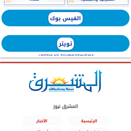
الفيس بوك
تويتر
Tweets by elmashreqnews
المشرق نيوز
الرئيسية
الأخبار