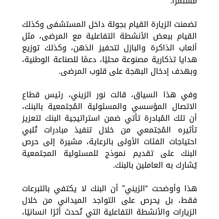
مستمرًا.
تضمنت الزيارة القيام بجولة داخل المستشفى وكذلك
القيام ببعض الأنشطة التفاعلية مع المرضى، مثل
ألعاب الذاكرة والبازل لتحفيز الذهن، وكذلك توزيع
هدايا تذكارية مصنوعة محليًا، دعمًا للصناعة الوطنية،
وبهدف إدخال البهجة على قلوب المرضى.
وفي هذا السياق، قالت نور الزيني، رئيس قطاع
الاتصال المؤسسي والمسئولية المُجتمعية بالبنك،
أن تلك المُبادرة تأتي ضمن استراتيجية البنك لتعزيز
تأثيره المُجتمعي من خلال تنفيذ مبادرات تُلبي
احتياجات الفئات الأولى بالرعاية، مشيرة إلى حرص
البنك على تقديم نموذج للمسئولية المجتمعية
يُشارك به العاملين بالبنك.
هذا وأوضحت “الزيني” أن البنك لا يكتفي بالتبرعات
فقط، بل يحرص على التواجد الميداني من خلال
الزيارات والأنشطة التفاعلية التي تُحدث أثرًا انسانيًا،