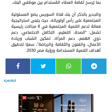
بما يُرسخ ثقافة العطاء المُستدام بين موظفي البنك.
والجدير بالذكر أن بنك قناة السويس يضع المسئولية
المجتمعية على رأس أولوياته، حيث يتبنى استراتيجية
فعالة لدعم التنمية المجتمعية في 8 مجالات رئيسية
تشمل: “الصحة، التعليم، التكافل الاجتماعي، دعم
ذوي الهمم، دعم المرأة، تمكين الشباب وريادة
الأعمال، والفنون والثقافة والرياضة”، سعيًا لتحقيق
أهداف التنمية المستدامة ورؤية مصر 2030.