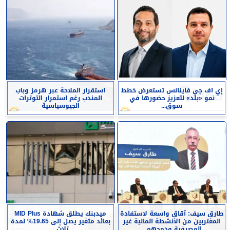
إي اف چي فاينانس تستعرض خطط
استقرار الملاحة عبر هرمز وباب
نمو «بلد» لتعزيز حضورها في
المندب رغم استمرار التوترات
سوق...
الجيوسياسية
طارق سيف: آقاق واسعة لاستفادة
ميدبنك يطلق شهادة MID Plus
المغتربين من الأنشطة المالية غير
بعائد متغير يصل إلى 19.65% لمدة
المصرفية ودمجهم...
ثلاث...