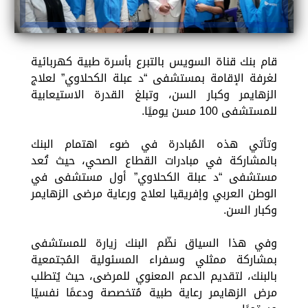
قام بنك قناة السويس بالتبرع بأسرة طبية كهربائية
لغرفة الإقامة بمستشفى “د عبلة الكحلاوي” لعلاج
الزهايمر وكبار السن، وتبلغ القدرة الاستيعابية
للمستشفى 100 مسن يوميًا.
وتأتي هذه المُبادرة في ضوء اهتمام البنك
بالمشاركة في مبادرات القطاع الصحي، حيث تُعد
مستشفى “د عبلة الكحلاوي” أول مستشفى في
الوطن العربي وإفريقيا لعلاج ورعاية مرضى الزهايمر
وكبار السن.
وفي هذا السياق نظّم البنك زيارة للمستشفى
بمشاركة ممثلي وسفراء المسئولية المُجتمعية
بالبنك، لتقديم الدعم المعنوي للمرضى، حيث يُتطلب
مرض الزهايمر رعاية طبية مُتخصصة ودعمًا نفسيًا