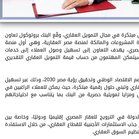
مبتكرة في مجال التمويل العقاري، وقّع البنك بروتوكول تعاون
للتكنولوجيا وإدارة المشروعات والمالكة لمنصة مصر العقارية، وهي أول منصة
صري، يهدف التعاون إلى تسهيل وصول العملاء إلى خدمات
سيتمكن المهتمون من حساب قيمة التمويل العقاري التقديري
يأتي هذا التعاون في إطار جهود البنك لدعم الاقتصاد الوطني وتحقيق رؤية مصر 2030، وذلك عبر تسهيل
ري وتبني حلول رقمية مبتكرة، حيث يمكن للعملاء الراغبين في
ومزايا تمويلية حصرية من البنك بما يتناسب مع احتياجاتهم
ة في الترويج للعقار المصري إقليميًا ودوليًا، وخاصة بين
ز جذب الاستثمارات الأجنبية للقطاع العقاري، من خلال الاستفادة
تنظيم السوق العقاري.