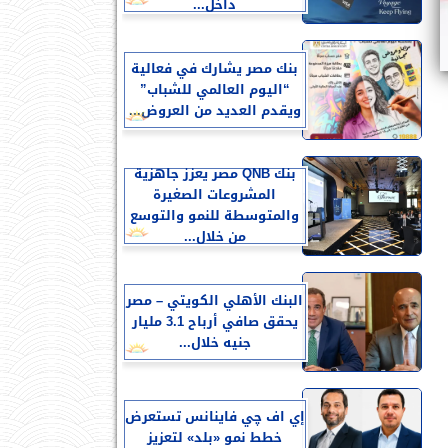
داخل...
بنك مصر يشارك في فعالية
“اليوم العالمي للشباب”
ويقدم العديد من العروض...
بنك QNB مصر يعزز جاهزية
المشروعات الصغيرة
والمتوسطة للنمو والتوسع
من خلال...
البنك الأهلي الكويتي – مصر
يحقق صافي أرباح 3.1 مليار
جنيه خلال...
إي اف چي فاينانس تستعرض
خطط نمو «بلد» لتعزيز