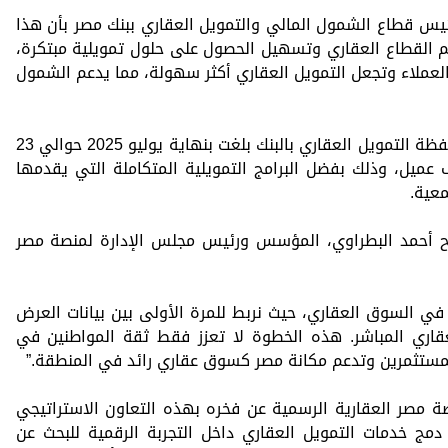
س قطاع الشمول المالي والتمويل العقاري ببنك مصر بأن هذا
م القطاع العقاري وتسهيل الحصول على حلول تمويلية مبتكرة،
عملاء وتجعل التمويل العقاري أكثر سهولة، مما يدعم الشمول
وأشارت الأستاذة / هند فهمي- إلى أن محفظة التمويل العقاري بالبنك بلغت بنهاية يوليو 2025 حوالي 23
جنيه، استفاد منها أكثر من 150 ألف عميل، وذلك بفضل البرامج التمويلية المتكاملة التي يقدمها
معية.
ّح أحمد البطراوي، المؤسس ورئيس مجلس الإدارة لمنصة مصر
 في السوق العقاري، حيث نربط للمرة الأولى بين بيانات العرض
عقاري المباشر. هذه الخطوة لا تعزز فقط ثقة المواطنين في
المستثمرين وتدعم مكانة مصر كسوق عقاري رائد في المنطقة.”
ة مصر العقارية الرسمية عن فخره بهذه التعاون الاستراتيجي
دمج خدمات التمويل العقاري داخل التجربة الرقمية للبحث عن