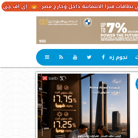
الائتمانية داخل وخارج مصر
إي اف چي فاينانس تستعر
ت
نجوم زمان
رياضة