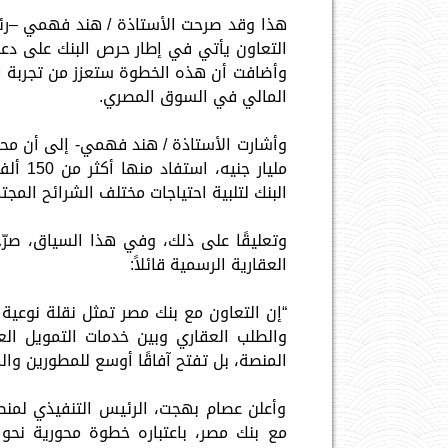
هذا وقد صرحت الأستاذة / هند فهمي –رئي
التعاون يأتي في إطار حرص البنك على دع
وأضافت أن هذه الخطوة ستعزز من تجربة ال
المالي في السوق المصري.
مليار 
البنك لتلبية احتياجات مختلف الشرائح المجت
وتعليقًا على ذلك، وفي هذا السياق، صر
العقارية الرسمية قائلاً:
“إن التعاون مع بنك مصر تمثل نقلة نوعية
والطلب العقاري وبين خدمات التمويل ال
المنصة، بل تفتح آفاقًا أوسع للمطورين و
وأعلن عصام بهجت، الرئيس التنفيذي لمنص
مع بنك مصر، باعتباره خطوة محورية نحو 