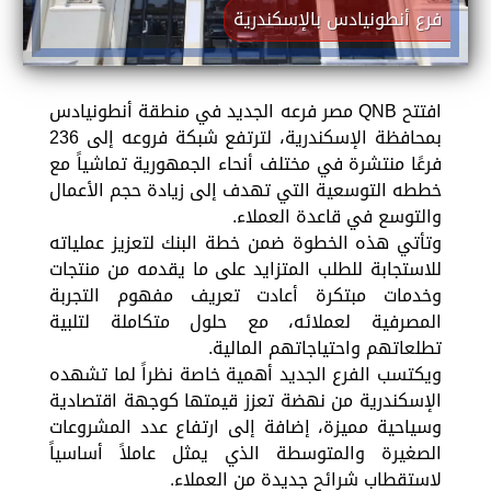
فرع أنطونيادس بالإسكندرية
افتتح QNB مصر فرعه الجديد في منطقة أنطونيادس
بمحافظة الإسكندرية، لترتفع شبكة فروعه إلى 236
فرعًا منتشرة في مختلف أنحاء الجمهورية تماشياً مع
خططه التوسعية التي تهدف إلى زيادة حجم الأعمال
والتوسع في قاعدة العملاء.
وتأتي هذه الخطوة ضمن خطة البنك لتعزيز عملياته
للاستجابة للطلب المتزايد على ما يقدمه من منتجات
وخدمات مبتكرة أعادت تعريف مفهوم التجربة
المصرفية لعملائه، مع حلول متكاملة لتلبية
تطلعاتهم واحتياجاتهم المالية.
ويكتسب الفرع الجديد أهمية خاصة نظراً لما تشهده
الإسكندرية من نهضة تعزز قيمتها كوجهة اقتصادية
وسياحية مميزة، إضافة إلى ارتفاع عدد المشروعات
الصغيرة والمتوسطة الذي يمثل عاملاً أساسياً
لاستقطاب شرائح جديدة من العملاء.