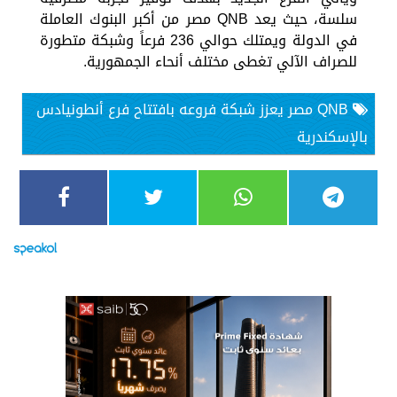
سلسة، حيث يعد QNB مصر من أكبر البنوك العاملة
في الدولة ويمتلك حوالي 236 فرعاً وشبكة متطورة
للصراف الآلي تغطى مختلف أنحاء الجمهورية.
QNB مصر يعزز شبكة فروعه بافتتاح فرع أنطونيادس
بالإسكندرية