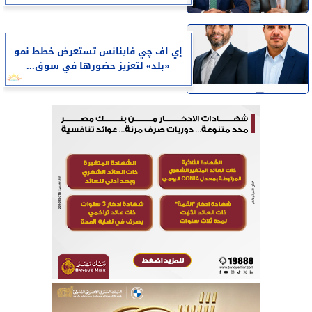
إي اف چي فاينانس تستعرض خطط نمو
«بلد» لتعزيز حضورها في سوق...