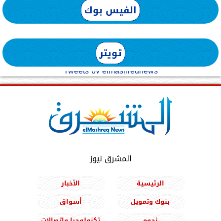
الفيس بوك
تويتر
Tweets by elmashreqnews
المشرق نيوز
الرئيسية
الأخبار
بنوك وتمويل
أسواق
نجوم
تكنولوجيا واتصالات