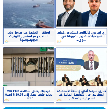
إي اف چي فاينانس تستعرض خطط
استقرار الملاحة عبر هرمز وباب
نمو «بلد» لتعزيز حضورها في
المندب رغم استمرار التوترات
سوق...
الجيوسياسية
طارق سيف: آقاق واسعة لاستفادة
ميدبنك يطلق شهادة MID Plus
المغتربين من الأنشطة المالية غير
بعائد متغير يصل إلى 19.65% لمدة
المصرفية ودمجهم...
ثلاث...