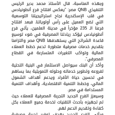
وبهذه المناسبة، قال الأستاذ محمد بدير الرئيس
التنفيذي QNB مصر: "يعكس افتتاح فرع أنطونيادس
في قلب الإسكندرية نجاح استراتيجيتنا التوسعية
التي تضع العميل على رأس أولوياتنا. فبعد افتتاح
فرعنا الـ 235 مؤخراً في مدينة العلمين، يأتي فرع
أنطونيادس ليؤكد ريادتنا المصرفية في ضوء توسيع
قاعدة الشرائح التي يستهدفها QNB مصر والتزامنا
بتقديم خدمات مصرفية متطورة تدعم خطط العملاء
المالية وتواكب التغيرات المتسارعة في القطاع
المصرفي".
وأكد أن البنك سيواصل الاستثمار في البنية التحتية
لفروعه وتطوير خدماته وحلوله التمويلية بما يساهم
في تحسين حياة الأفراد ويدعم أهداف الشمول
المالي، وخطط التنمية الاقتصادية، وأهداف التنمية
المستدامة في مصر.
وسيعزز الفرع الجديد التجربة المصرفية للعملاء حيث
تم تجهيزه بأحدث التقنيات لخدمة جميع العملاء بكل
كفاءة وتقديم الدعم لهم.
ويأتي الفرع الجديد بهدف توفير تجربة مصرفية