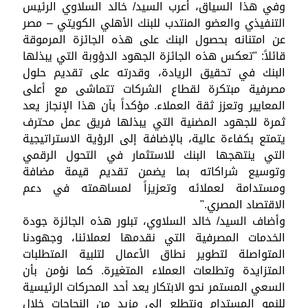
وفي هذا السياق، أعرب السيد/ خالد السلاوي الرئيس
التنفيذي والعضو المنتدب للبنك الأهلي الكويتي – مصر
عن امتنانه بحصول البنك على هذه الجائزة المرموقة
قائلاً: "تعكس هذه الجائزة الجهود الدؤوبة التي يبذلها
البنك في تحقيق الريادة، وقدرته على تقديم حلول
مصرفية مبتكرة لقطاع الشركات تتماشى مع أعلى
المعايير وتعزز ثقة العملاء. مؤكداً بأن هذا الإنجاز يعد
ثمرة للجهود المضنية التي يبذلها فريق عمل محترف
يتمتع بكفاءة عالية، بالإضافة إلى الرؤية الاستراتيجية
التي ينتهجها البنك للاستثمار في التحول الرقمي
وتوسيع شراكاته بما يضمن تقديم قيمة مضافة
ومستدامة لعملائه وتعزيزاً لمساهمته في دعم
الاقتصاد المصري."
وأضاف السيد/ خالد السلاوي، تبلور هذه الجائزة جودة
الخدمات المصرفية التي نقدمها لعملائنا، وجهودنا
المتواصلة لتطوير نطاق الأعمال لتلبية المتطلبات
المتزايدة وتطلعات العملاء المتغيرة. كما نؤمن بأن
السعي المستمر نحو الابتكار يعد أحد المحركات الرئيسية
للنمو المستدام ونتطلع إلى مزيد من النجاحات خلال