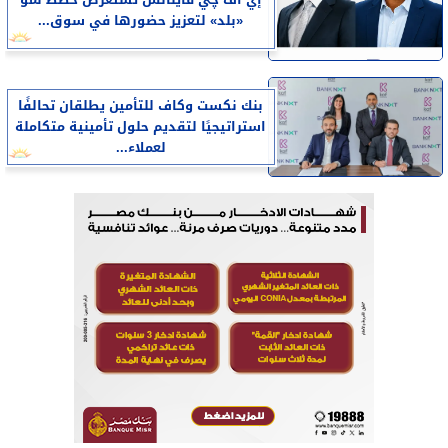
إي اف چي فاينانس تستعرض خطط نمو
«بلد» لتعزيز حضورها في سوق...
بنك نكست وكاف للتأمين يطلقان تحالفًا
استراتيجيًا لتقديم حلول تأمينية متكاملة
لعملاء...