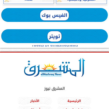
الفيس بوك
تويتر
Tweets by elmashreqnews
المشرق نيوز
الرئيسية
الأخبار