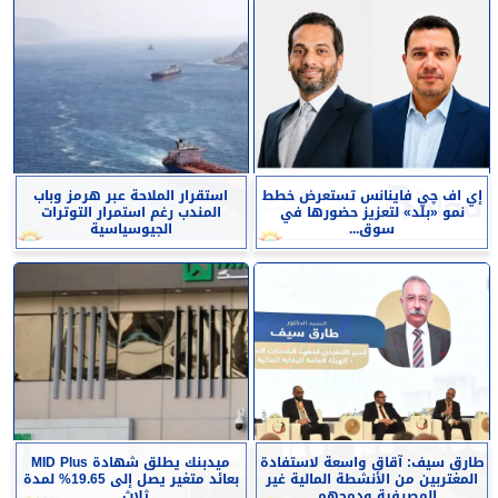
إي اف چي فاينانس تستعرض خطط
استقرار الملاحة عبر هرمز وباب
نمو «بلد» لتعزيز حضورها في
المندب رغم استمرار التوترات
سوق...
الجيوسياسية
طارق سيف: آقاق واسعة لاستفادة
ميدبنك يطلق شهادة MID Plus
المغتربين من الأنشطة المالية غير
بعائد متغير يصل إلى 19.65% لمدة
المصرفية ودمجهم...
ثلاث...