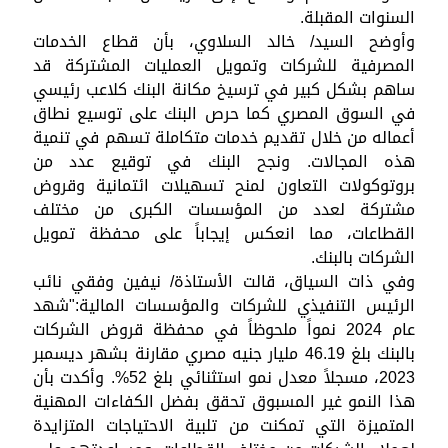
السنوات المقبلة.
وأوضح السيد/ خالد السلاوي، بأن قطاع الخدمات
المصرفية للشركات وتمويل العمليات المشتركة قد
ساهم بشكل كبير في ترسيخ مكانة البنك كلاعب رئيسي
في السوق المصري كما حرص البنك على توسيع نطاق
أعماله من خلال تقديم خدمات متكاملة تسهم في تنمية
هذه المجالات. ونجح البنك في توقيع عدد من
بروتوكولات التعاون لمنح تسهيلات ائتمانية وقروض
مشتركة لعدد من المؤسسات الكبرى من مختلف
القطاعات، مما انعكس إيجاباً على محفظة تمويل
الشركات بالبنك.
وفي ذات السياق، قالت الأستاذة/ نيفين وفقي نائب
الرئيس التنفيذي للشركات والمؤسسات المالية:"شهد
عام 2024 نمواً ملحوظاً في محفظة قروض الشركات
بالبنك بلغ 46.19 مليار جنيه مصري مقارنة بشهر ديسمبر
2023، مسجلاً معدل نمو استثنائي بلغ 52%. وأكدت بأن
هذا النمو غير المسبوق تحقق بفضل الكفاءات المهنية
المتميزة التي تمكنت من تلبية الاحتياجات المتزايدة