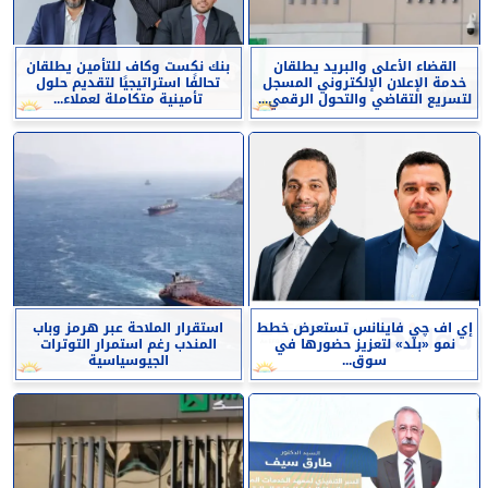
القضاء الأعلى والبريد يطلقان
بنك نكست وكاف للتأمين يطلقان
خدمة الإعلان الإلكتروني المسجل
تحالفًا استراتيجيًا لتقديم حلول
لتسريع التقاضي والتحول الرقمي...
تأمينية متكاملة لعملاء...
إي اف چي فاينانس تستعرض خطط
استقرار الملاحة عبر هرمز وباب
نمو «بلد» لتعزيز حضورها في
المندب رغم استمرار التوترات
سوق...
الجيوسياسية