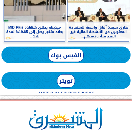
طارق سيف: آقاق واسعة لاستفادة
ميدبنك يطلق شهادة MID Plus
المغتربين من الأنشطة المالية غير
بعائد متغير يصل إلى 19.65% لمدة
المصرفية ودمجهم...
ثلاث...
الفيس بوك
تويتر
Tweets by elmashreqnews