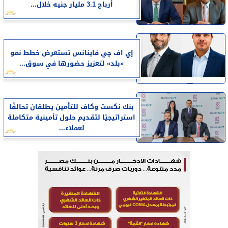
أرباح 3.1 مليار جنيه خلال...
إي اف چي فاينانس تستعرض خطط نمو
«بلد» لتعزيز حضورها في سوق...
بنك نكست وكاف للتأمين يطلقان تحالفًا
استراتيجيًا لتقديم حلول تأمينية متكاملة
لعملاء...