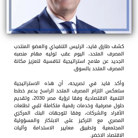
كشف طارق فايد، الرئيس التنفيذي والعضو المنتدب
المصرف المتحد، اليوم عقب توليه مهام منصبه
الجديد عن ملامح استراتيجية تنافسية لتعزيز مكانة
المصرف المتحد بالسوق.
وأكد فايد في تصريحه، أن هذه الاستراتيجية
ستعكس التزام المصرف المتحد الراسخ بدعم خطط
التنمية الاقتصادية وفقا لرؤية مصر 2030، وتقديم
حلول مصرفية وخدمات رقمية متكاملة تلبي تطلعات
الأفراد والشركات، وفقا لتوجهات البنك المركزي
المصري مع التركيز على الابتكار والمسؤولية
المجتمعية وتطبيق معايير الاستدامة وآليات
الاقتصاد الاخضر.