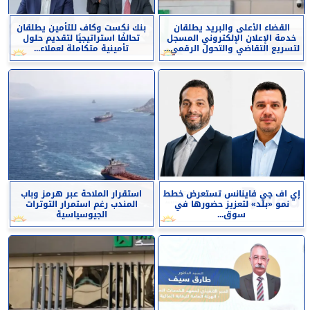
القضاء الأعلى والبريد يطلقان
بنك نكست وكاف للتأمين يطلقان
خدمة الإعلان الإلكتروني المسجل
تحالفًا استراتيجيًا لتقديم حلول
لتسريع التقاضي والتحول الرقمي...
تأمينية متكاملة لعملاء...
إي اف چي فاينانس تستعرض خطط
استقرار الملاحة عبر هرمز وباب
نمو «بلد» لتعزيز حضورها في
المندب رغم استمرار التوترات
سوق...
الجيوسياسية