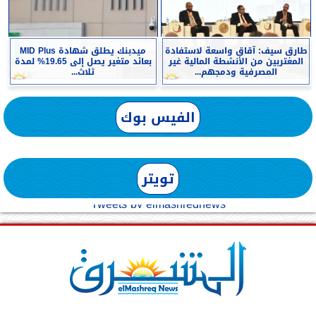
طارق سيف: آقاق واسعة لاستفادة
ميدبنك يطلق شهادة MID Plus
المغتربين من الأنشطة المالية غير
بعائد متغير يصل إلى 19.65% لمدة
المصرفية ودمجهم...
ثلاث...
الفيس بوك
تويتر
Tweets by elmashreqnews