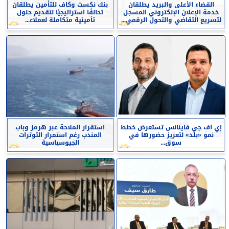
القضاء الأعلى والبريد يطلقان
بنك نكست وكاف للتأمين يطلقان
خدمة الإعلان الإلكتروني المسجل
تحالفًا استراتيجيًا لتقديم حلول
لتسريع التقاضي والتحول الرقمي...
تأمينية متكاملة لعملاء...
إي اف چي فاينانس تستعرض خطط
استقرار الملاحة عبر هرمز وباب
نمو «بلد» لتعزيز حضورها في
المندب رغم استمرار التوترات
سوق...
الجيوسياسية