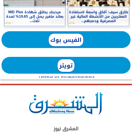
طارق سيف: آقاق واسعة لاستفادة
ميدبنك يطلق شهادة MID Plus
المغتربين من الأنشطة المالية غير
بعائد متغير يصل إلى 19.65% لمدة
المصرفية ودمجهم...
ثلاث...
الفيس بوك
تويتر
Tweets by elmashreqnews
المشرق نيوز