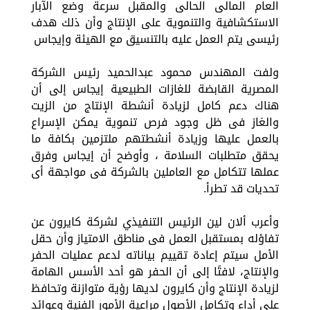
العام المالى الحالى والمقبل سرعة وضع الآبار
الاستكشافية والتنموية على الإنتاج وأن ذلك هدف
رئيسى يتم العمل عليه بالتنسيق مع الهيئة وإيجاس
ولفت المهندس محمود عبدالحميد رئيس الشركة
المصرية القابضة للغازات الطبيعية إيجاس إلى أن
هناك دعم كامل لزيادة أنشطة الإنتاج من الزيت
والغاز فى ظل وجود فرص تنموية يمكن الإسراع
بالعمل عليها وزيادة أنشطتهم ملتزمين بكافة ما
يحقق متطلبات السلامة ، وأوضح أن إيجاس وفرق
عملها تتكامل مع العاملين بالشركة فى مواجهة أى
تحديات قد تطرأ.
وأعرب ألان لين الرئيس التنفيذي لشركة كايرون عن
تفاؤله بمستقبل العمل فى مناطق الامتياز وأن حقل
الأمل سيتم إعادة تقييم بياناته لدعم عمليات الحفر
والإنتاج، لافتًا إلى أن الحفر هو أحد الأسس الهامة
لزيادة الإنتاج وأن كايرون لديها رؤية متوازنة وتحافظ
على أداء وتكامل الأصول مراعية الأمور الفنية وعوائد