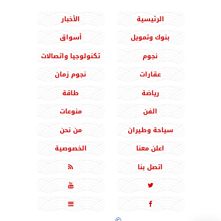
الرئيسية
الأخبار
بنوك وتمويل
أسواق
نجوم
تكنولوجيا واتصالات
عقارات
نجوم زمان
رياضة
طاقة
الفن
منوعات
سياحة وطيران
من نحن
اعلن معنا
الخصوصية
اتصل بنا





جميع الحقوق محفوظة
©
2020 - 2026 - المشرق نيوز