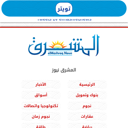
تويتر
Tweets by elmashreqnews
المشرق نيوز
الرئيسية
الأخبار
بنوك وتمويل
أسواق
نجوم
تكنولوجيا واتصالات
عقارات
نجوم زمان
رياضة
طاقة