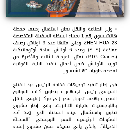
• وزير الصناعة والنقل يعلن استقبال رصيف محطة
هاتشيسون رقم 1 بميناء السخنة السفينة المتخصصة
ZHEN HUA 23 وعلى متنها عدد 3 أوناش رصيف
عملاقة (STS) وعدد 6 أوناش ساحة أوتوماتيكية
(RTG Cranes) تمثل المرحلة الثانية والأخيرة من
توريد الأوناش ضمن أعمال تنفيذ البنية الفوقية
لمحطة حاويات "هاتشيسون
في إطار تنفيذ توجيهات فخامة الرئيس عبد الفتاح
السيسي رئيس الجمهورية بتطوير كافة الموانئ
المصرية بهدف تحويل مصر إلى مركز إقليمي للنقل
واللوجستيات وتجارة الترانزيت، وفي إطار مشروع
تطوير واستكمال ميناء السخنة الذي يُعد أحد
المكونات الرئيسية للممر اللوجستي "السخنة/
الدخيلة"، والذي يأتي تنفيذه ضمن مشروع إنشاء