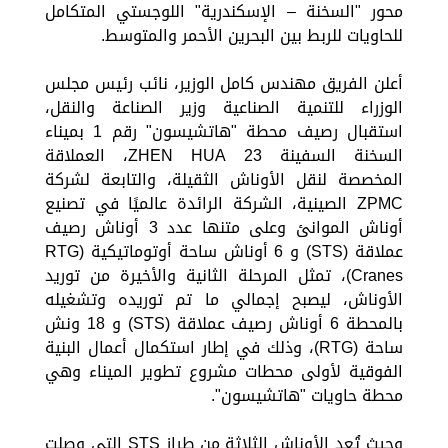
محور "السخنة – الإسكندرية" اللوجستي المتكامل
للحاويات للربط بين البحرين الأحمر والمتوسط.
أعلن الفريق مهندس كامل الوزير، نائب رئيس مجلس
الوزراء للتنمية الصناعية وزير الصناعة والنقل،
استقبال رصيف محطة "هاتشيسون" رقم 1 بميناء
السخنة السفينة ZHEN HUA 23، العملاقة
المخصصة لنقل الأوناش الثقيلة، والتابعة لشركة
ZPMC الصينية، الشركة الرائدة عالميًا في تصنيع
أوناش الموانئ وعلى متنها عدد 3 أوناش رصيف
عملاقة (STS) و 6 أوناش ساحة أوتوماتيكية (RTG
Cranes)، تمثل المرحلة الثانية والأخيرة من توريد
الأوناش، ليصبح إجمالي ما تم توريده وتشغيله
بالمحطة 6 أوناش رصيف عملاقة (STS) و 18 ونش
ساحة (RTG)، وذلك في إطار استكمال أعمال البنية
الفوقية لأولى محطات مشروع تطوير الميناء وهي
محطة حاويات "هاتشيسون".
وحيث تُعد الأوناش الثلاثة من طراز STS التي وصلت