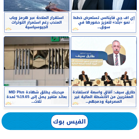
إي اف چي فاينانس تستعرض خطط
استقرار الملاحة عبر هرمز وباب
نمو «بلد» لتعزيز حضورها في
المندب رغم استمرار التوترات
سوق...
الجيوسياسية
طارق سيف: آقاق واسعة لاستفادة
ميدبنك يطلق شهادة MID Plus
المغتربين من الأنشطة المالية غير
بعائد متغير يصل إلى 19.65% لمدة
المصرفية ودمجهم...
ثلاث...
الفيس بوك