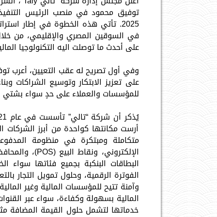
أعلن مجلس 
توفيق محمود في منصب الرئيس التنفيذي
2025. تأتي هذه الخطوة في إطار استر
في السوقين المصري والإقليمي، من خلال
على أحدث ما توصلت اليه التكنولوجيا المالي
وفي أول تصريح له عقب التعيين، أعرب توفي
على تعزيز الابتكار وتوسيع الشراكات وبن
للمؤسسات والعملاء على حدٍ سواء بشتي ال
أرست مكانتها كواحدة من أبرز الشركات ال
متكاملة ومبتكرة في منظومة المدفوعا
الإلكتروني، ونق
البطاقات البنكبة بجميع فئاتها سواء الخ
الفوترة الرقمية، وحلول تمويل التجار بالت
وآمنة تتيح للمؤسسات المالية وغير المالية،
المالية بسهولة وكفاءة، سواء عبر القنوات
خدماتها لتشمل حلول القيمة المضافة مثل ال