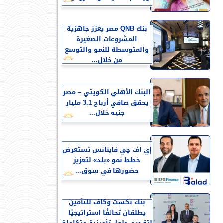
بنك QNB مصر يعزز جاهزية
المشروعات الصغيرة
والمتوسطة للنمو والتوسع
من خلال...
البنك الأهلي الكويتي – مصر
يحقق صافي أرباح 3.1 مليار
جنيه خلال...
إي اف چي فاينانس تستعرض
خطط نمو «بلد» لتعزيز
حضورها في سوق...
بنك نكست وكاف للتأمين
يطلقان تحالفًا استراتيجيًا