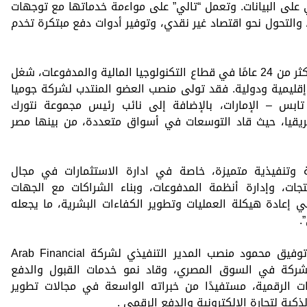
ي على البيانات. وتعمل “تالي” على مواءمة خدماتها مع توجهات
والتحول نحو اقتصاد غير نقدي، وتوفير أدوات دفع مبتكرة تخدم
ويمتلك توفيق محمود خبرة مهنية تمتد لأكثر من 24 عامًا في قطاع التكنولوجيا المالية والمدفوعات، شغل
قليمية ودولية. فقد تولى منصب العضو المنتدب لشركة جوميا
تابس – الإمارات، بالإضافة إلى نائب رئيس مجموعة نتورك
ريقيا، حيث قاد التوسعات في أسواق متعددة، من بينها مصر
ة وتنفيذية متميزة، خاصة في ادارة الاستثمارات في مجال
نتجات، وإدارة أنظمة المدفوعات، وبناء الشراكات مع الجهات
في إعادة هيكلة العمليات وتطوير الكفاءات البشرية، ما يجعله
.
وقبل انضمامه إلى “تالي”، شغل السيد توفيق محمود منصب المدير التنفيذي لشركة Arab Financial
ت الشركة في السوق المصري، وقاد نمو خدمات القبول والدفع
يات الرقمية، مستفيدًا من خبراته الواسعة في مجالات تطوير
ذكية لتجارة الإلكترونية والدفع الرقمي .