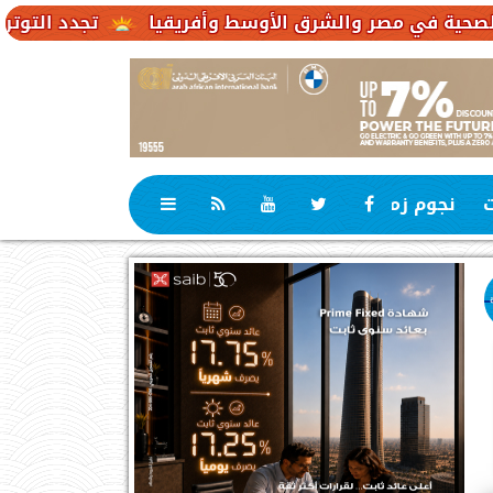
تجدد التوترات يخفض صادرات النفط ا
ت
نجوم زمان
رياضة