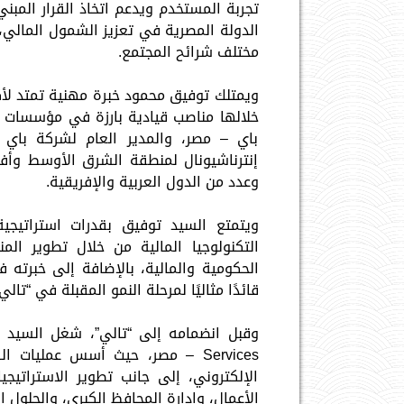
تجربة المستخدم ويدعم اتخاذ القرار المبن
الدولة المصرية في تعزيز الشمول المالي، 
مختلف شرائح المجتمع.
خلالها مناصب قيادية بارزة في مؤسسات إ
باي – مصر، والمدير العام لشركة باي 
إنترناشيونال لمنطقة الشرق الأوسط وأف
وعدد من الدول العربية والإفريقية.
ويتمتع السيد توفيق بقدرات استراتيجي
التكنولوجيا المالية من خلال تطوير الم
الحكومية والمالية، بالإضافة إلى خبرته 
قائدًا مثاليًا لمرحلة النمو المقبلة في “تالي”
Services – مصر، حيث أسس عمليا
الإلكتروني، إلى جانب تطوير الاستراتيج
الأعمال، وإدارة المحافظ الكبرى، والحلول ال