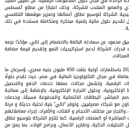
إدارة شركة “تالي Taly”، الشركة الرائدة في مجال حلول المدفوعات الرقمية، عن تعيين السيد
 والعضو المنتدب للشركة، وذلك اعتبارًا من مطلع أغسطس
اتيجية الشركة لتوسيع نطاق أعمالها وتعزيز موقعها التنافسي
 تقديم حلول مالية رقمية مبتكرة ومتكاملة مستندة في ذلك
ة.
ق محمود عن سعادته البالغة بالانضمام إلى تالي، مؤكدًا عزمه
اء قدرات الشركة لدعم استراتيجيات النمو وتقديم قيمة مضافة
مجالات.
يُذكر أن شركة “تالي” تأسست في عام 2021 باستثمارات أولية بلغت 650 مليون جنيه مصري، وُسرعان ما
عاملة في مجال التكنولوجيا المالية في مصر، حيث تقدم حلولًا
ت الرقمية. وتشمل مجالات عملها خدمات الدفع والتحصيل
اط البيع (POS)، والمحافظ الإلكترونية، وحلول التجارة الإلكترونية، بالإضافة إلى معالجة
صم المباشر، البطاقات الائتمانية والمدفوعة مسبقًا، وخدمات
عاون مع شركاء مصرفيين. وتوفر “تالي” بنية تحتية حديثة و مرنة
 والتجار من مختلف الأحجام و الفئات، والأفراد، إجراء معاملاتهم
 المباشرة أو المنصات الرقمية. كما تلتزم الشركة بتوسيع نطاق
تحليلات الذكية، وتقارير الأعمال، وبرامج الولاء، بما يعزز من