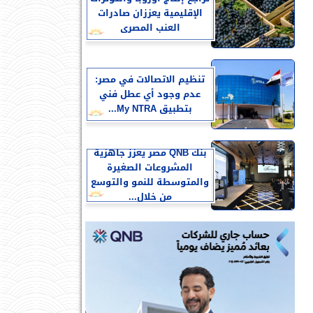
الإقليمية يعززان صادرات
العنب المصرى
تنظيم الاتصالات في مصر:
عدم وجود أي عطل فني
بتطبيق My NTRA...
بنك QNB مصر يعزز جاهزية
المشروعات الصغيرة
والمتوسطة للنمو والتوسع
من خلال...