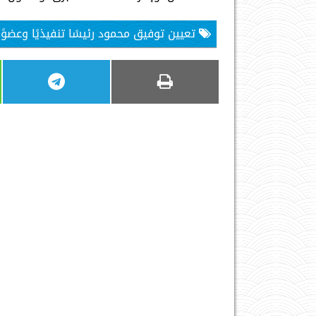
تعيين توفيق محمود رئيسًا تنفيذيًا وعضوًا منتدبًا لشركة “تالي