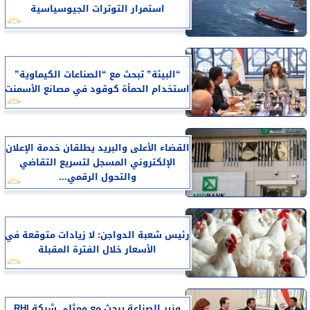
استمرار التوترات الجيوسياسية
“البيئة” تبحث مع “الصناعات الكيماوية”
استخدام الحمأة كوقود في مصانع الأسمنت
القضاء الأعلى والبريد يطلقان خدمة الإعلان
الإلكتروني المسجل لتسريع التقاضي
والتحول الرقمي...
رئيس شعبة الدواجن: لا زيادات متوقعة في
الأسعار خلال الفترة المقبلة
وزير الصناعة يبحث مع ممثلي شركة RHI