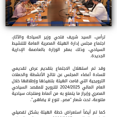
ترأس، السيد شريف فتحي وزير السياحة والآثار،
اجتماع مجلس إدارة الهيئة المصرية العامة للتنشيط
السياحي، وذلك بمقر الوزارة بالعاصمة الإدارية
الجديدة.
وقد تم استهلال الاجتماع بتقديم عرض تقديمي
للسادة أعضاء المجلس عن نتائج الأنشطة والحملات
الترويجية التي قامت الهيئة بتنفيذها وإطلاقها خلال
العام المالي 2024/2025 للترويج للمقصد السياحي
المصري وإبراز ما يتمتع به من أنماط ومنتجات سياحية
متنوعة، تحت شعار "مصر.. تنوع لا يضاهى".
كما تم أيضاً استعراض خطة الهيئة بشكل تفصيلي