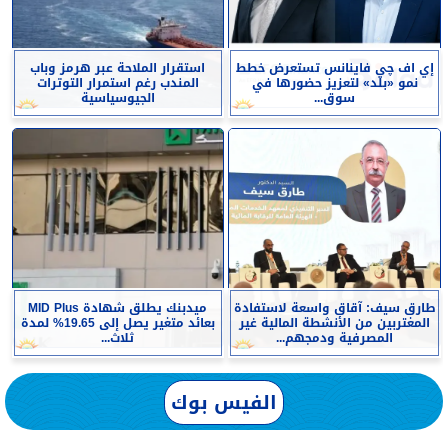
إي اف چي فاينانس تستعرض خطط
استقرار الملاحة عبر هرمز وباب
نمو «بلد» لتعزيز حضورها في
المندب رغم استمرار التوترات
سوق...
الجيوسياسية
طارق سيف: آقاق واسعة لاستفادة
ميدبنك يطلق شهادة MID Plus
المغتربين من الأنشطة المالية غير
بعائد متغير يصل إلى 19.65% لمدة
المصرفية ودمجهم...
ثلاث...
الفيس بوك