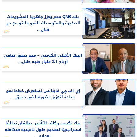
بنك QNB مصر يعزز جاهزية المشروعات
الصغيرة والمتوسطة للنمو والتوسع من
خلال...
البنك الأهلي الكويتي – مصر يحقق صافي
أرباح 3.1 مليار جنيه خلال...
إي اف چي فاينانس تستعرض خطط نمو
«بلد» لتعزيز حضورها في سوق...
بنك نكست وكاف للتأمين يطلقان تحالفًا
استراتيجيًا لتقديم حلول تأمينية متكاملة
لعملاء...