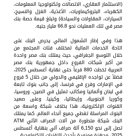
(الاستثمار العقاري، الاتصالات وتكنولوجيا المعلومات،
الكهرباء، البتروكيماويات، الأغذية، الغزل والنسيج،
السيارات، المقاولات والسياحة) وتبلغ قيمة حصة بنك
مصر في تلك العمليات نحو 66.8 مليار جنيه.
هذا وفي إطار الشمول المالي يحرص البنك على
اتاحة ﺍﻟﺨﺪﻣﺎﺕ ﺍﻟﻤﺎﻟﻴﺔ ﻟﻤﺨﺘﻠﻒ ﻓﺌﺎﺕ ﺍﻟﻤﺠﺘﻤﻊ من
خلال التوسع الجغرافي، حيث يمتلك بنك مصر واحدة
من أكبر شبكات الفروع داخل جمهورية بنك مصر
العربية تخطت 880 فرعاً حتى نهاية أغسطس 2025،
فضلاً عن تواجده الإقليمي والدولي من خلال 5 فروع
في الإمارات وفرع في فرنسا، إلى جانب بنوك تابعة
في لبنان وألمانيا ومكاتب تمثيل في الصين، وروسيا،
وكوريا الجنوبية، وإيطاليا، وكينيا. وعلى صعيد
القنوات الإلكترونية، هذا بخلاف شبكة واسعة من
البنوك المراسلة تغطي جميع أنحاء العالم. كما يمتلك
البنك شبكة متطورة من آلات الصراف الآلي ATM
تصل إلى نحو 6,150 آلة صراف آلي بنهاية أغسطس
2025، مجهزة ومزودة بأحدث التقنيات التكنولوجية.