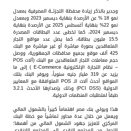
وجدير بالذكر زيادة محفظة التجزئــة المصرفية بمعدل
نمو 18 % عن الأرصدة بنهاية ديسمبر 2023 وبمعدل
نمو 22% بنهاية أغسطس 2025 عن الأرصدة بنهاية
ديسمبر 2024، كما تخطى عدد البطاقات المصدرة
15.5 مليون بطاقة، كما يصل عدد مواقع التجار
المتعاقدين بصورة مباشرة أو غير مباشرة مع البنك
425 ألف موقع بجميع محافظات الجمهورية، ووصل
حجم معاملات التجار المتعاقدين مع البنك (آلات POS
– نظام التجارة الإلكترونية E-Commerce ) إلى ما
يزيد عن 319 مليار جنيه سنوياً، ويوفر البنك بتلك
المواقع أحدث آلات الـ POS المتوافقة مع المعايير
الدولية (PCI DSS) وذلك بإصدارها الأحدث 3.2.1
طبقاً لمتطلبات المنظمات الدولية.
هذا ويولي بنك مصر اهتماماً كبيراً بالشمول المالي
ويعمل من خلال عدة محاور تماشياً مع خطة البنك
المركزي لتعزيز جهود الشمول المالي من أهمها؛
التحول من المجتمع النقدي الى المجتمع اللانقدي