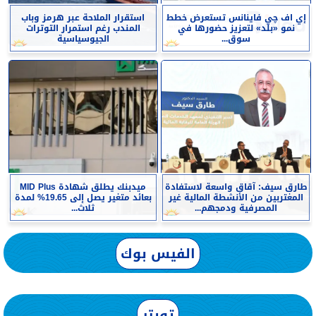
إي اف چي فاينانس تستعرض خطط
استقرار الملاحة عبر هرمز وباب
نمو «بلد» لتعزيز حضورها في
المندب رغم استمرار التوترات
سوق...
الجيوسياسية
طارق سيف: آقاق واسعة لاستفادة
ميدبنك يطلق شهادة MID Plus
المغتربين من الأنشطة المالية غير
بعائد متغير يصل إلى 19.65% لمدة
المصرفية ودمجهم...
ثلاث...
الفيس بوك
تويتر