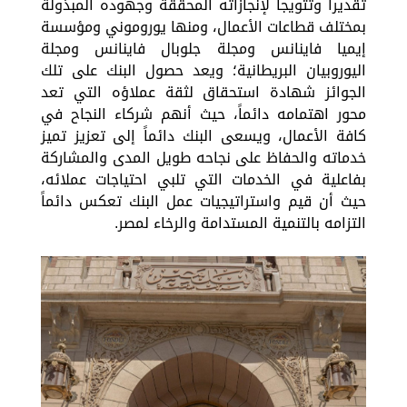
تقديراً وتتويجاً لإنجازاته المحققة وجهوده المبذولة
بمختلف قطاعات الأعمال، ومنها يوروموني ومؤسسة
إيميا فاينانس ومجلة جلوبال فاينانس ومجلة
اليوروبيان البريطانية؛ ويعد حصول البنك على تلك
الجوائز شهادة استحقاق لثقة عملاؤه التي تعد
محور اهتمامه دائماً، حيث أنهم شركاء النجاح في
كافة الأعمال، ويسعى البنك دائماً إلى تعزيز تميز
خدماته والحفاظ على نجاحه طويل المدى والمشاركة
بفاعلية في الخدمات التي تلبي احتياجات عملائه،
حيث أن قيم واستراتيجيات عمل البنك تعكس دائماً
التزامه بالتنمية المستدامة والرخاء لمصر.