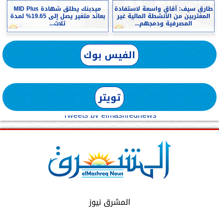
طارق سيف: آقاق واسعة لاستفادة
ميدبنك يطلق شهادة MID Plus
المغتربين من الأنشطة المالية غير
بعائد متغير يصل إلى 19.65% لمدة
المصرفية ودمجهم...
ثلاث...
الفيس بوك
تويتر
Tweets by elmashreqnews
المشرق نيوز