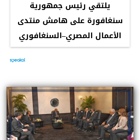
يلتقي رئيس جمهورية
سنغافورة على هامش منتدى
الأعمال المصري–السنغافوري