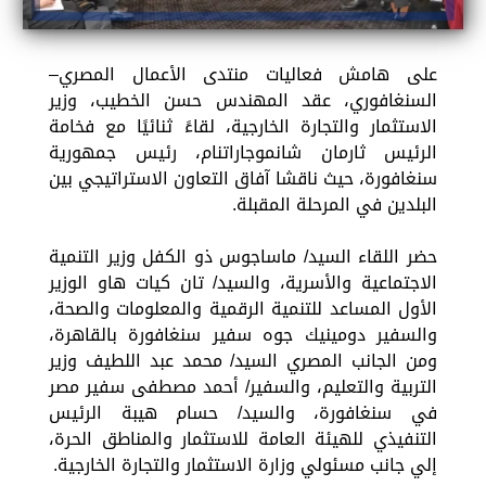
على هامش فعاليات منتدى الأعمال المصري–
السنغافوري، عقد المهندس حسن الخطيب، وزير
الاستثمار والتجارة الخارجية، لقاءً ثنائيًا مع فخامة
الرئيس ثارمان شانموجاراتنام، رئيس جمهورية
سنغافورة، حيث ناقشا آفاق التعاون الاستراتيجي بين
البلدين في المرحلة المقبلة.
حضر اللقاء السيد/ ماساجوس ذو الكفل وزير التنمية
الاجتماعية والأسرية، والسيد/ تان كيات هاو الوزير
الأول المساعد للتنمية الرقمية والمعلومات والصحة،
والسفير دومينيك جوه سفير سنغافورة بالقاهرة،
ومن الجانب المصري السيد/ محمد عبد اللطيف وزير
التربية والتعليم، والسفير/ أحمد مصطفى سفير مصر
في سنغافورة، والسيد/ حسام هيبة الرئيس
التنفيذي للهيئة العامة للاستثمار والمناطق الحرة،
إلي جانب مسئولي وزارة الاستثمار والتجارة الخارجية.