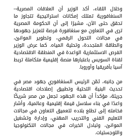
وخلال اللقاء، أكد الوزير أن العلاقات المصرية–
السنغافورية تمتلك إمكانات استراتيجية تتجاوز ما
تحقق حتى الآن، مشيرًا إلى أن الحكومة المصرية
ترى في التعاون مع سنغافورة فرصة لتعزيز جهودها
في مجالات التحول الرقمي، وتطوير الموانئ،
والطاقة المتجددة، وتحلية المياه. كما عرض الوزير
الفرص الاستثمارية الواعدة في المنطقة الاقتصادية
لقناة السويس باعتبارها منصة إقليمية متكاملة تربط
آسيا بأفريقيا وأوروبا.
من جانبه، ثمّن الرئيس السنغافوري جهود مصر في
تحديث البنية التحتية وتطبيق إصلاحات اقتصادية
جريئة، مؤكداً أن هذه الجهود تجعل من مصر شريكًا
واعدًا في بناء سلاسل قيمة إقليمية وعالمية. وأشار
فخامته إلى تطلع بلاده لتعميق التعاون في مجالات
التعليم الفني والتدريب المهني، وإدارة وتشغيل
الموانئ، وتبادل الخبرات في مجالات التكنولوجيا
واللوجستيات.