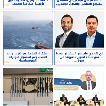
خدمة الإعلان الإلكتروني المسجل
تحالفًا استراتيجيًا لتقديم حلول
لتسريع التقاضي والتحول الرقمي...
تأمينية متكاملة لعملاء...
إي اف چي فاينانس تستعرض خطط
استقرار الملاحة عبر هرمز وباب
نمو «بلد» لتعزيز حضورها في
المندب رغم استمرار التوترات
سوق...
الجيوسياسية