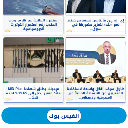
إي اف چي فاينانس تستعرض خطط
استقرار الملاحة عبر هرمز وباب
نمو «بلد» لتعزيز حضورها في
المندب رغم استمرار التوترات
سوق...
الجيوسياسية
طارق سيف: آقاق واسعة لاستفادة
ميدبنك يطلق شهادة MID Plus
المغتربين من الأنشطة المالية غير
بعائد متغير يصل إلى 19.65% لمدة
المصرفية ودمجهم...
ثلاث...
الفيس بوك