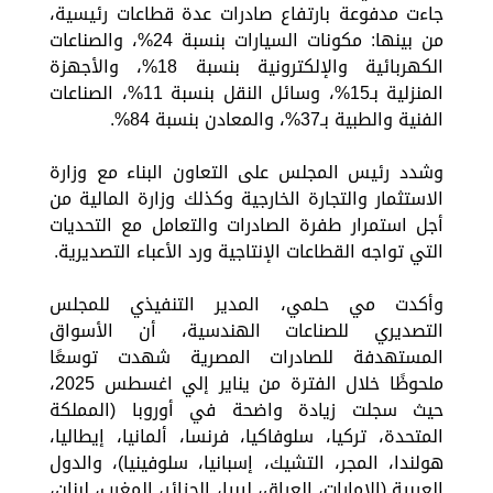
جاءت مدفوعة بارتفاع صادرات عدة قطاعات رئيسية،
من بينها: مكونات السيارات بنسبة 24%، والصناعات
الكهربائية والإلكترونية بنسبة 18%، والأجهزة
المنزلية بـ15%، وسائل النقل بنسبة 11%، الصناعات
الفنية والطبية بـ37%، والمعادن بنسبة 84%.
وشدد رئيس المجلس على التعاون البناء مع وزارة
الاستثمار والتجارة الخارجية وكذلك وزارة المالية من
أجل استمرار طفرة الصادرات والتعامل مع التحديات
التي تواجه القطاعات الإنتاجية ورد الأعباء التصديرية.
وأكدت مي حلمي، المدير التنفيذي للمجلس
التصديري للصناعات الهندسية، أن الأسواق
المستهدفة للصادرات المصرية شهدت توسعًا
ملحوظًا خلال الفترة من يناير إلي اغسطس 2025،
حيث سجلت زيادة واضحة في أوروبا (المملكة
المتحدة، تركيا، سلوفاكيا، فرنسا، ألمانيا، إيطاليا،
هولندا، المجر، التشيك، إسبانيا، سلوفينيا)، والدول
العربية (الإمارات، العراق، ليبيا، الجزائر، المغرب، لبنان،