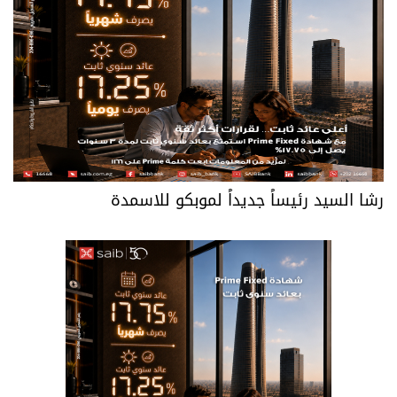
رشا السيد رئيساً جديداً لموبكو للاسمدة