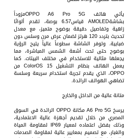
يأتي هاتف OPPO A6 Pro 5Gمزوداً
بشاشةAMOLED قياس6.57 بوصة، تقدم ألوانًا
زاهية وتفاصيل دقيقة بوضوح متميز، مع معدل
تحديث بتردد 120 هرتز لضمان عرض مرن وسلس دون
ضبابية. وتوفر الشاشة سطوعاً عالياً يتيح الرؤية
بوضوح حتى تحت أشعة الشمس المباشرة، مما
يجعلها مثالية للاستخدام في مختلف البيئات. كما
يعمل الهاتف بنظام التشغيل ColorOS 15 من
OPPO، الذي يقدم تجربة استخدام سريعة وسلسة
تضاهي الهواتف الرائدة.
متانة عالية من الداخل والخارج
يرسخ A6 Pro 5G مكانة OPPO الرائدة في السوق
المصري من خلال تقديم أجهزة عالية الاعتمادية،
وذلك بفضل اعتماده لمعيار IP69 لمقاومة المياة
والغبار، مع تصميم بمعايير عالية لمقاومة الصدمات