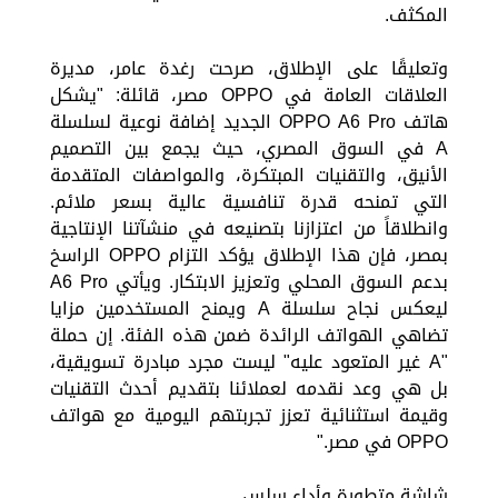
المكثف.
وتعليقًا على الإطلاق، صرحت رغدة عامر، مديرة
العلاقات العامة في OPPO مصر، قائلة: "يشكل
هاتف OPPO A6 Pro الجديد إضافة نوعية لسلسلة
A في السوق المصري، حيث يجمع بين التصميم
الأنيق، والتقنيات المبتكرة، والمواصفات المتقدمة
التي تمنحه قدرة تنافسية عالية بسعر ملائم.
وانطلاقاً من اعتزازنا بتصنيعه في منشآتنا الإنتاجية
بمصر، فإن هذا الإطلاق يؤكد التزام OPPO الراسخ
بدعم السوق المحلي وتعزيز الابتكار. ويأتي A6 Pro
ليعكس نجاح سلسلة A ويمنح المستخدمين مزايا
تضاهي الهواتف الرائدة ضمن هذه الفئة. إن حملة
"A غير المتعود عليه" ليست مجرد مبادرة تسويقية،
بل هي وعد نقدمه لعملائنا بتقديم أحدث التقنيات
وقيمة استثنائية تعزز تجربتهم اليومية مع هواتف
OPPO في مصر."
شاشة متطورة وأداء سلس