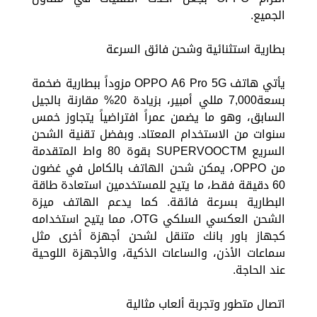
الجميع.
بطارية استثنائية وشحن فائق السرعة
يأتي هاتف OPPO A6 Pro 5G مزوداً ببطارية ضخمة
بسعة7,000 مللي أمبير، بزيادة 20% مقارنة بالجيل
السابق، وهو ما يضمن عمراً افتراضياً يتجاوز خمس
سنوات من الاستخدام المعتاد. وبفضل تقنية الشحن
السريع SUPERVOOCTM بقوة 80 واط المتقدمة
من OPPO، يمكن شحن الهاتف بالكامل في غضون
60 دقيقة فقط، ما يتيح للمستخدمين استعادة طاقة
البطارية بسرعة فائقة. كما يدعم الهاتف ميزة
الشحن العكسي السلكي OTG، مما يتيح استخدامه
كجهاز باور بانك متنقل لشحن أجهزة أخرى مثل
سماعات الأذن، والساعات الذكية، والأجهزة اللوحية
عند الحاجة.
اتصال متطور وتجربة ألعاب مثالية