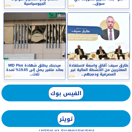
سوق...
الجيوسياسية
طارق سيف: آقاق واسعة لاستفادة
ميدبنك يطلق شهادة MID Plus
المغتربين من الأنشطة المالية غير
بعائد متغير يصل إلى 19.65% لمدة
المصرفية ودمجهم...
ثلاث...
الفيس بوك
تويتر
Tweets by elmashreqnews