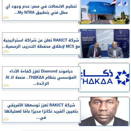
تنظيم الاتصالات في مصر: عدم وجود أي
عطل فني بتطبيق My NTRA...
شركة RAKICT تعلن عن شراكة استراتيجية
مع MCS لإطلاق محفظة التدريب الرسمية...
دياموند Diamond تعزز كفاءة الأداء
المؤسسي بنظام THΔKΔA.. منصة الـ AI
الرائدة...
شركة RAKICT تعزز توسعها الأفريقي
بتعيين ألفريد نكانزا مديرًا عامًا لعملياتها
في...