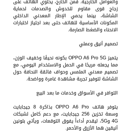
والعوامل الخارجية. فمن الخارج، يحتوي الهاتف على
زجاج قوى مقاوم للخدوش والصدمات لحماية
الشاشة، بينما يحمي الإطار المعدني الداخلي
المكونات الأساسية للهاتف حتى بعد اجتياز اختبارات
الانحناء والضغط الصارمة.
تصميم أنيق وعملي
يتميز OPPO A6 Pro 5G بكونه نحيفًا وخفيف الوزن،
مما يجعله مريحًا في الحمل والاستخدام اليومي، مع
تصميم معدني الملمس وحواف فائقة النحافة حول
الشاشة لتوفير تجربة مشاهدة غامرة وواضحة.
التوافر في الأسواق وخدمات ما بعد البيع
يتوفر هاتف OPPO A6 Pro بذاكرة 8 جيجابايت
وسعة تخزين 256 جيجابايت، مع دعم كامل لشبكات
4G و5G، ليقدم أداءاً يفوق التوقعات، ويأتي بلونين
أنيقين هما الأزرق والأحمر.