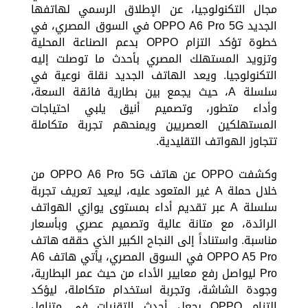
مجال التكنولوجيا، عن الإطلاق الرسمي لهاتفها
الجديد OPPO A6 Pro 5G في السوق المصري، في
خطوة تؤكد التزام OPPO بدعم الصناعة المحلية
وتزويد المستهلك المصري بأحدث ما توصلت إليه
التكنولوجيا. ويعد الهاتف الجديد نقلة نوعية في
سلسلة A، حيث يجمع بين بطارية فائقة السعة،
وأداء متطور، وتصميم أنيق يلبي احتياجات
المستهلكين العصريين ويمنحهم تجربة متكاملة
تتجاوز الهواتف التقليدية.
وكشفت OPPO عن هاتف OPPO A6 Pro 5G من
خلال حملة A غير المتعود عليه، ليعيد تعريف تجربة
سلسلة A عبر تقديم أداء بمستوى يوازي الهواتف
الرائدة، مع متانة عالية وتصميم عصري وبأسعار
مناسبة. واستناداً إلى النجاح الكبير الذي حققه هاتف
OPPO A5 Pro في السوق المصري، يأتي هاتف A6
Pro ليواصل رفع معايير الأداء من حيث عمر البطارية،
وجودة الشاشة، وتجربة استخدام متكاملة، ليؤكد
التزام OPPO بجعل أحدث التقنيات في متناول