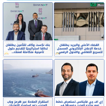
القضاء الأعلى والبريد يطلقان
بنك نكست وكاف للتأمين يطلقان
خدمة الإعلان الإلكتروني المسجل
تحالفًا استراتيجيًا لتقديم حلول
لتسريع التقاضي والتحول الرقمي...
تأمينية متكاملة لعملاء...
إي اف چي فاينانس تستعرض خطط
استقرار الملاحة عبر هرمز وباب
نمو «بلد» لتعزيز حضورها في
المندب رغم استمرار التوترات