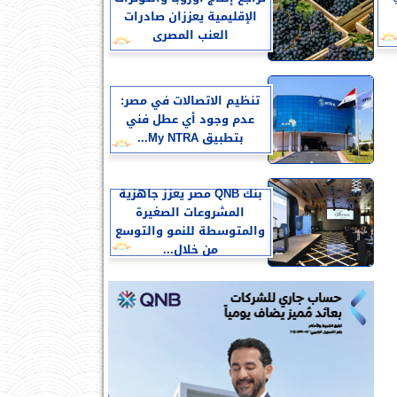
الإقليمية يعززان صادرات
العنب المصرى
تنظيم الاتصالات في مصر:
عدم وجود أي عطل فني
بتطبيق My NTRA...
بنك QNB مصر يعزز جاهزية
المشروعات الصغيرة
والمتوسطة للنمو والتوسع
من خلال...