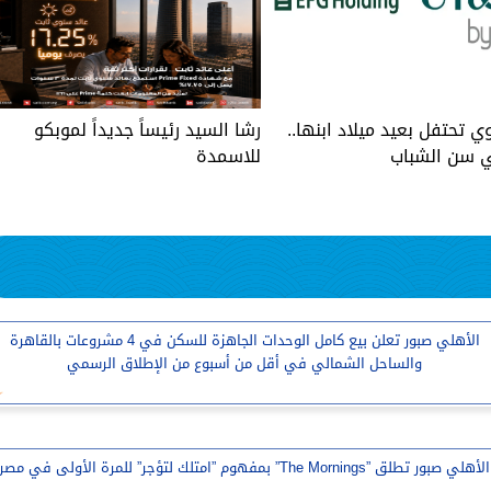
ي تحتفل بعيد ميلاد ابنها..
رشا السيد رئيساً جديداً لموبكو
 سن الشباب
للاسمدة
الأهلي صبور تعلن بيع كامل الوحدات الجاهزة للسكن في 4 مشروعات بالقاهرة
والساحل الشمالي في أقل من أسبوع من الإطلاق الرسمي
الأهلي صبور تطلق ”The Mornings” بمفهوم ”امتلك لتؤجر” للمرة الأولى في مصر