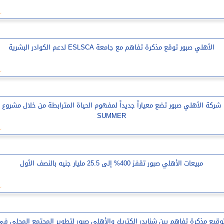
الأهلي صبور توقع مذكرة تفاهم مع جامعة ESLSCA لدعم الكوادر البشرية
شركة الأهلي صبور تضع معياراً جديداً لمفهوم الحياة المترابطة من خلال مشروع
SUMMER
مبيعات الأهلي صبور تقفز 400% إلى 25.5 مليار جنيه بالنصف الأول
وقيع مذكرة تفاهم بين شنايدر إلكتريك والأهلي صبور لتطوير المجتمع المحلي في