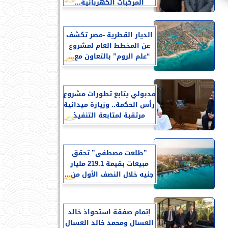
المركبات الكهربائية...
الديار القطرية -مصر تكشف
عن المخطط العام لمشروع
“علم الروم” بالتعاون مع...
مدبولي يتابع تطورات مشروع
رأس الحكمة.. وزيارة ميدانية
مرتقبة لمتابعة التنفيذ
​”طلعت مصطفى” تحقق
مبيعات بقيمة 219.1 مليار
جنيه خلال النصف الأول من...
إتمام صفقة استحواذ خالد
العسال ومحمد خالد العسال