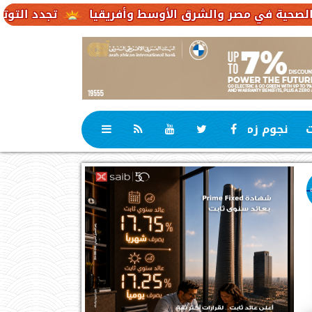
تجدد التوترات يخفض صادرات النفط ا
ت
نجوم زمان
رياضة