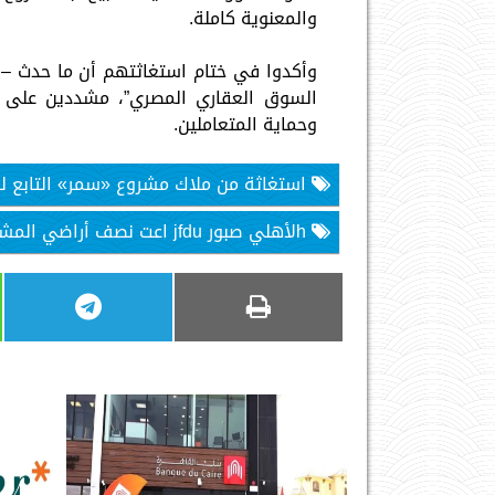
والمعنوية كاملة.
وأكدوا في ختام استغاثتهم أن ما حدث –
السوق العقاري المصري”، مشددين على ض
وحماية المتعاملين.
استغاثة من ملاك مشروع «سمر» التابع لل
hلأهلي صبور jfdu اعت نصف أراضي المشروع وخالفت المواصفات»