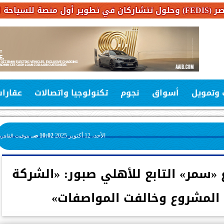
 وتمويل
أسواق
نجوم
تكنولوجيا واتصالات
عقارا
الأحد، 12 أكتوبر 2025
10:02 صـ
بتوقيت القاهرة
«سمر» التابع للأهلي صبور: «الشركة
المشروع وخالفت المواصفات»