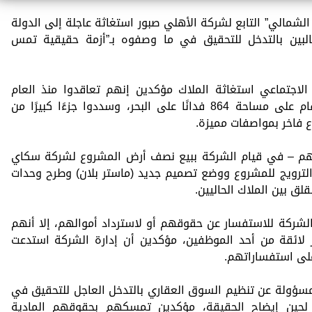
شمالي” التابع لشركة الأهلي صبور استغاثة عاجلة إلى الدولة
البين بالتدخل للتحقيق في ما وصفوه بـ”أزمة حقيقية تمس
الاجتماعي استغاثة الملاك مؤكدين إنهم تعاقدوا منذ العام
الماضي على وحدات ضمن المشروع المقام على مساحة 864 فدانًا على البحر، وسددوا جزءًا كبيرًا من
 فاخر بمواصفات مميزة.
تهم – في قيام الشركة ببيع نصف أرض المشروع لشركة سكاي
بالفعل في الترويج للمشروع ووضع تصميم جديد (ماستر بلان) وطرح وحدات
قلق بين الملاك الحاليين.
لشركة للاستفسار عن حقوقهم أو لاسترداد أموالهم، إلا أنهم
 لائقة من أحد الموظفين، مؤكدين أن إدارة الشركة استدعت
على استفساراتهم.
مسؤولة عن تنظيم السوق العقاري بالتدخل العاجل للتحقيق في
لحين إيضاح الحقيقة، مؤكدين تمسكهم بحقوقهم المادية