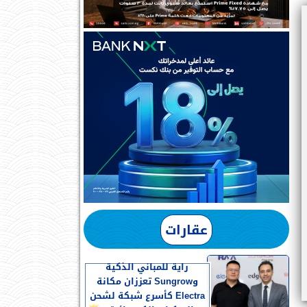
عقارات
راية للمباني الذكية
وSungrow تعززان مكانة
Electra كأسرع شبكة لشحن