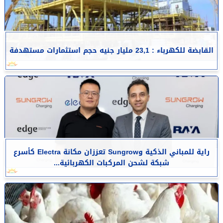
القابضة للكهرباء : 23,1 مليار جنيه حجم استثمارات مستهدفة
راية للمباني الذكية وSungrow تعززان مكانة Electra كأسرع
شبكة لشحن المركبات الكهربائية...