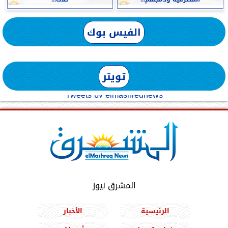
الفيس بوك
تويتر
Tweets by elmashreqnews
المشرق نيوز
الرئيسية
الأخبار