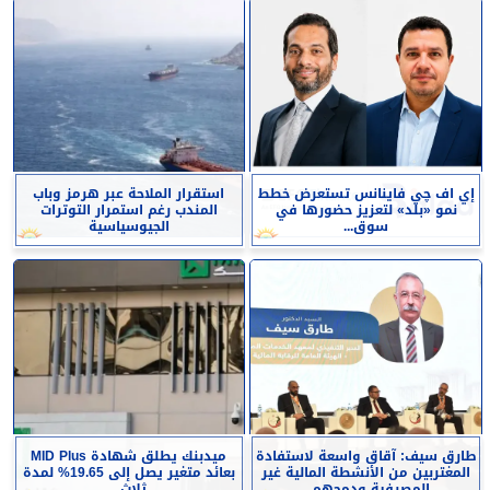
إي اف چي فاينانس تستعرض خطط
استقرار الملاحة عبر هرمز وباب
نمو «بلد» لتعزيز حضورها في
المندب رغم استمرار التوترات
سوق...
الجيوسياسية
طارق سيف: آقاق واسعة لاستفادة
ميدبنك يطلق شهادة MID Plus
المغتربين من الأنشطة المالية غير
بعائد متغير يصل إلى 19.65% لمدة
المصرفية ودمجهم...
ثلاث...