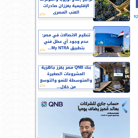
الإقليمية يعززان صادرات
العنب المصرى
تنظيم الاتصالات في مصر:
عدم وجود أي عطل فني
بتطبيق My NTRA...
بنك QNB مصر يعزز جاهزية
المشروعات الصغيرة
والمتوسطة للنمو والتوسع
من خلال...