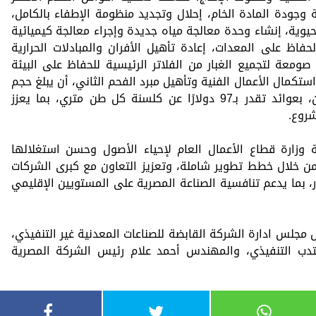
ى البيئة وجودة المادة الخام، إحلال وتجديد منظومة الإطفاء بالكامل،
يوية، إنشاء وحدة معالجة مياه جديدة وإجراء معالجة كيميائية
اظ على المعدات، إعادة تأهيل الأفران والمبادلات الحرارية
صومعة لتجميع الغبار من الفلاتر الرئيسية للحفاظ على البيئة
تكمال الأعمال الفنية وتأهيل مبرد الفحم الثاني، أن يبلغ حجم
الإنتاج السنوي للمصنع نحو 250 ألف طن، بعوائد تقدر بـ97 دولارًا عن كلسنة كل طن متري، بما يعزز
شروع.
 وزارة قطاع الأعمال العام لإحياء الأصول وحسن استغلالها
ن خلال خطط تطوير شاملة، وتعزيز التعاون مع كبرى الشركات
ر، بما يدعم تنافسية الصناعة المصرية على المستويين الإقليمي
جلس ادارة الشركة القابضة للصناعات المعدنية غير التنفيذي،
دب التنفيذي، والمهندس أحمد علام رئيس الشركة المصرية