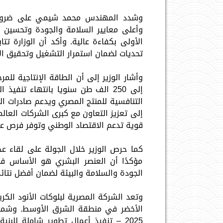
وشدد المهندس محمد شيمي على ضرورة الا
وأعلى معايير السلامة والجودة وتحسين بي
الأولى بكفاءة عالية. وأكد أن الوزارة ت
تحديات لضمان استمرار التشغيل وتحقيق الا
التنافسية للمنتج المصري ويدعم صادرات ال
إلى تعزيز التعاون مع كبرى الشركات العال
قوية تدعم الاقتصاد الوطني وتوفر فرص عم
كما حرص الوزير خلال الجولة على لقاء ع
مؤكدًا أن العنصر البشري هو الأساس في ت
الجودة والسلامة والبيئة لضمان أفضل نتائج
وتعد الشركة المصرية لبلوكات الأنود الك
الأخضر في منطقة الشرق الأوسط. وشملت 
2025 – تنفيذ أعمال تطوير شاملة للب