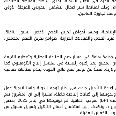
نطقة الحرة في العين السخنة، إحدى شركات القابضة للصناعات
ام، وذلك لمتابعة سير أعمال التشغيل التجريبي للمرحلة الأولى
وقف تجاوزت العامين.
نتاجية، ومنها أحواض تخزين الفحم الأخضر، السيور الناقلة،
مبرد الفحم، والمبادلات الحرارية، صوامع تخزين الفحم المحمص،
ثل خطوة هامة في مسار دعم الصناعة الوطنية وتعظيم القيمة
أن المصنع يعد ركيزة رئيسية في سلاسل إنتاج الألومنيوم، كما
لارية، فضلًا عن توفير منتج عالي الجودة يخدم قطاعات صناعية
ادة التأهيل جاءت في إطار توجه الدولة واستراتيجية عمل
وتحويلها إلى كيانات إنتاجية فاعلة، مشيرًا إلى أن المشروع يتم
بالتعاون مع شركة بريتش بتروليوم العالمية (BP) بموجب اتفاقية تم توقيعها في يناير 2025، بحضور
راء، وتهدف إلى استكمال أعمال التأهيل بتمويل مسبق من
ات الخمس المقبلة.