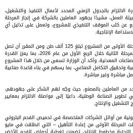
لتزام بالجدول الزمني المحدد لأعمال التنفيذ والتشغيل،
ئة العمل، مشيدًا بجهود العاملين بالشركة في إنجاز المرحلة
تابع عن كثب الموقف التنفيذي للمشروع، وتعمل على تذليل أي
ستدامة الإنتاجية.
وأشار الوزير إلى أن الطاقة الإنتاجية للمرحلة الأولى من المشروع تبلغ 125 ألف طن ومن المقرر أن تصل
إلى 250 الف طن سنويا بانتهاء تنفيذ المرحلة الثانية خلال الربع الأول من عام 2026، بما يعزز القدرة
صناعات المعدنية. وأكد أن الوزارة تسعى من خلال هذا المشروع
مية وتحقيق التكامل الصناعي، بما يسهم في بناء قاعدة صناعية
ل مباشرة وغير مباشرة.
دد من العاملين بالمصنع، حيث وجّه لهم الشكر على جهودهم،
طوير الصناعة الوطنية، داعيًا إلى مواصلة الالتزام بمعايير
 التشغيل والإنتاج.
ربونية من أوائل الشركات المتخصصة في تحميص الفحم البترولي
المرحلة الأولى من إعادة التأهيل – التي انطلقت في مايو
نية التحتية وخطوط الإنتاج، تضمنت تغطية أحواض الفحم الأخضر