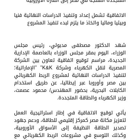
المتجددة المنتجة في مصر إلى القارة الأوروبية
الاتفاقية تشمل إعداد وتنفيذ الدراسات النهائية فنيا
وبيئيا وماليا واتخاذ ما يلزم لبدء تنفيذ المشروع
شهد الدكتور مصطفى مدبولي، رئيس مجلس
الوزراء، اليوم بمقر مجلس الوزراء بالعاصمة الإدارية
الجديدة، مراسم توقيع اتفاقية تعاون بين الشركة
المصرية لنقل الكهرباء وشركة K&K" "الإماراتية؛
لتنفيذ الدراسات النهائية لمشروع الربط الكهربائي
بين مصر وأوروبا عبر إيطاليا، عن طريق استخدام
الكابلات البحرية، بحضور المهندس/ محمود عصمت،
وزير الكهرباء والطاقة المتجددة.
يأتي توقيع الاتفاقية في إطار استراتيجية العمل
لتعزيز مكانة مصر كمركز إقليمي للطاقة، ودعم جهود
تصدير الطاقة النظيفة إلى الأسواق الأوروبية،
وكذلك التوسع في مشروعات الربط الكهربائي مع