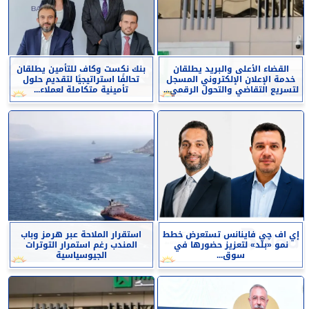
القضاء الأعلى والبريد يطلقان
بنك نكست وكاف للتأمين يطلقان
خدمة الإعلان الإلكتروني المسجل
تحالفًا استراتيجيًا لتقديم حلول
لتسريع التقاضي والتحول الرقمي...
تأمينية متكاملة لعملاء...
إي اف چي فاينانس تستعرض خطط
استقرار الملاحة عبر هرمز وباب
نمو «بلد» لتعزيز حضورها في
المندب رغم استمرار التوترات
سوق...
الجيوسياسية