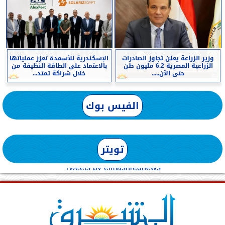
وزير الزراعة يعلن تجاوز الصادرات
الإسكندرية للأسمدة تعزز عملياتها
الزراعية المصرية 6.2 مليون طن
بالاعتماد على الطاقة النظيفة من
حتى الآن.....
خلال شراكة تمتد...
الفيس بوك
تويتر
Tweets by elmashreqnews