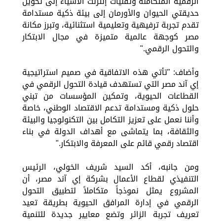
الرقمية المتكاملة وتقنيات إنترنت الأشياء إلى تحويل
حديقتي الحيوان والأورمان إلى بيئة ذكية مستدامة
تقدم تجربة ترفيهية وتعليمية استثنائية، وتبرز مكانة
مصر كوجهة عالمية متميزة في مجال الابتكار
والتحول الرقمي."
وأضاف: "تأتي هذه الاتفاقية في صميم استراتيجية
إي آند مصر التي تستهدف قيادة التحول الرقمي في
القطاعات الحيوية، وتمكين المؤسسات من تبني
حلول ذكية ومستدامة تدعم الاقتصاد الوطني، خاصة
وأننا نعمل على تعزيز التكامل بين التكنولوجيا والبيئة
والثقافة، بما يتماشى مع أهداف الدولة في بناء
اقتصاد رقمي قائم على المعرفة والابتكار."
ومن جانبه، أكد السيد شريف الخولي، الرئيس
التنفيذي لقطاع الأعمال بشركة إي آند مصر، أن
المشروع يمثل نموذجاً متكاملاً لتطبيق التحول
الرقمي في إدارة المرافق الحيوية بطريقة تعيد
تعريف تجربة الزائر وتضع معايير جديدة للتنمية