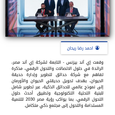
احمد رضا ريحان
وقعت إي آند بيزنس - التابعة لشركة إي آند مصر،
الرائدة في حلول الاتصالات والتحول الرقمي، مذكرة
تفاهم مع شركة حدائق لتطوير وإدارة حديقة
الحيوان، بهدف تحويل حديقتي الحيوان والأورمان
إلى نموذج عالمي للحدائق الذكية، عبر تطوير شامل
للبنية التحتية التكنولوجية وتطبيق أحدث حلول
التحول الرقمي، بما يواكب رؤية مصر 2030 للتنمية
المستدامة والتحول إلى مجتمع ذكي متكامل.