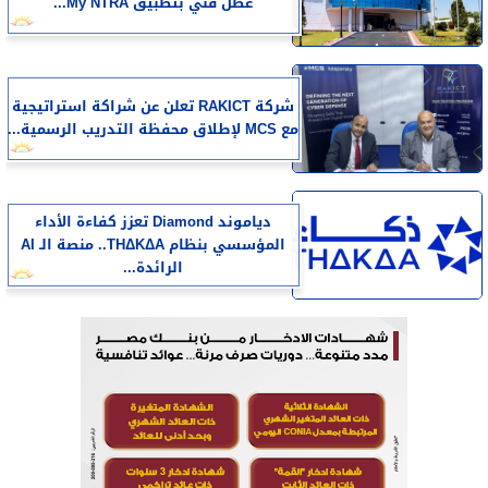
عطل فني بتطبيق My NTRA...
شركة RAKICT تعلن عن شراكة استراتيجية
مع MCS لإطلاق محفظة التدريب الرسمية...
دياموند Diamond تعزز كفاءة الأداء
المؤسسي بنظام THΔKΔA.. منصة الـ AI
الرائدة...