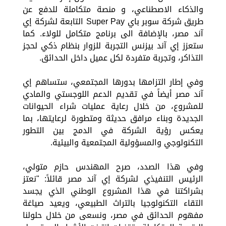
والذكاء الاصطناعي، و منصة متكاملة للدفع عن
طريق شركة سوبر باي Super Pay التابعة لشركة إي
آند مصر، بالإضافة الى برنامج متكامل للولاء. كما
ستعزز إي آند بيزنس التجربة للزوار بنظام ذكي لحجز
التذاكر، وتجربة متفردة لكل عميل داخل الحدائق.
وفي إطار التزامها بدورها المجتمعي، ستساهم إي
آند مصر أيضاً في تقديم الدعم اللوجستي والمادي
للمشروع، من خلال رعاية عمليات شراء الحيوانات
الجديدة وبناء مرافق حديثة ومتطورة لرعايتها، بما
يعكس رؤية الشركة في الدمج بين التطور
التكنولوجي والمسؤولية المجتمعية والبيئية.
وفي هذا الصدد، صرح المهندس حازم متولي،
الرئيس التنفيذي لشركة إي آند مصر قائلاً: "نعتز
بشراكتنا في هذا المشروع الوطني الذي يجسد
التقاء التكنولوجيا بالتراث الطبيعي، ويعيد صياغة
مفهوم الحدائق في مصر، ونسعى من خلال حلولنا