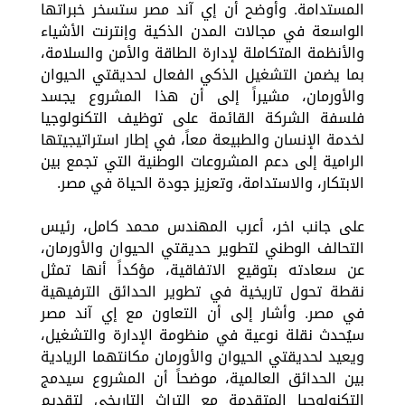
المستدامة. وأوضح أن إي آند مصر ستسخر خبراتها
الواسعة في مجالات المدن الذكية وإنترنت الأشياء
والأنظمة المتكاملة لإدارة الطاقة والأمن والسلامة،
بما يضمن التشغيل الذكي الفعال لحديقتي الحيوان
والأورمان، مشيراً إلى أن هذا المشروع يجسد
فلسفة الشركة القائمة على توظيف التكنولوجيا
لخدمة الإنسان والطبيعة معاً، في إطار استراتيجيتها
الرامية إلى دعم المشروعات الوطنية التي تجمع بين
الابتكار، والاستدامة، وتعزيز جودة الحياة في مصر.
على جانب اخر، أعرب المهندس محمد كامل، رئيس
التحالف الوطني لتطوير حديقتي الحيوان والأورمان،
عن سعادته بتوقيع الاتفاقية، مؤكداً أنها تمثل
نقطة تحول تاريخية في تطوير الحدائق الترفيهية
في مصر. وأشار إلى أن التعاون مع إي آند مصر
سيُحدث نقلة نوعية في منظومة الإدارة والتشغيل،
ويعيد لحديقتي الحيوان والأورمان مكانتهما الريادية
بين الحدائق العالمية، موضحاً أن المشروع سيدمج
التكنولوجيا المتقدمة مع التراث التاريخي لتقديم