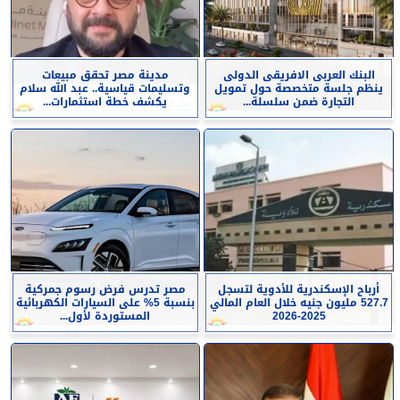
البنك العربى الافريقى الدولى
مدينة مصر تحقق مبيعات
ينظم جلسة متخصصة حول تمويل
وتسليمات قياسية.. عبد الله سلام
التجارة ضمن سلسلة...
يكشف خطة استثمارات...
أرباح الإسكندرية للأدوية لتسجل
مصر تدرس فرض رسوم جمركية
527.7 مليون جنيه خلال العام المالي
بنسبة 5% على السيارات الكهربائية
2025-2026
المستوردة لأول...