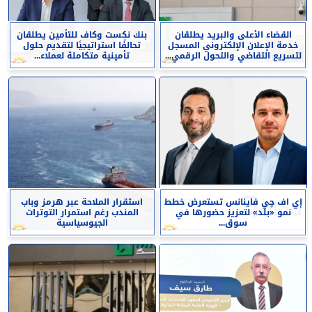
القضاء الأعلى والبريد يطلقان
بنك نكست وكاف للتأمين يطلقان
خدمة الإعلان الإلكتروني المسجل
تحالفًا استراتيجيًا لتقديم حلول
لتسريع التقاضي والتحول الرقمي...
تأمينية متكاملة لعملاء...
إي اف چي فاينانس تستعرض خطط
استقرار الملاحة عبر هرمز وباب
نمو «بلد» لتعزيز حضورها في
المندب رغم استمرار التوترات
سوق...
الجيوسياسية