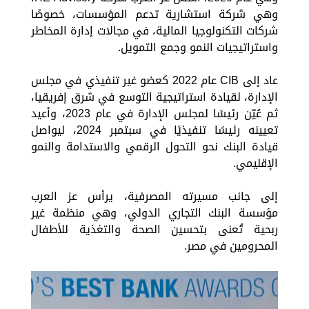
وهي شركة استشارية تدعم المؤسسات، خصوصًا
شركات التكنولوجيا المالية، في مجالات إدارة المخاطر
واستراتيجيات النمو وجمع التمويل.
عاد إلى CIB عام 2022 كعضو غير تنفيذي في مجلس
الإدارة، لقيادة استراتيجية التوسع في شرق إفريقيا،
ثم عُيّن رئيسًا لمجلس الإدارة في عام 2023، وأعيد
تعيينه رئيسًا تنفيذيًا في سبتمبر 2024، ليواصل
قيادة البنك نحو التحول الرقمي والاستدامة والنمو
الإقليمي.
إلى جانب مسيرته المصرفية، يرأس عز العرب
مؤسسة البنك التجاري الدولي، وهي منظمة غير
ربحية تُعنى بتحسين الصحة والتغذية للأطفال
المحرومين في مصر.