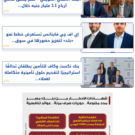
أرباح 3.1 مليار جنيه خلال...
إي اف چي فاينانس تستعرض خطط نمو
«بلد» لتعزيز حضورها في سوق...
بنك نكست وكاف للتأمين يطلقان تحالفًا
استراتيجيًا لتقديم حلول تأمينية متكاملة
لعملاء...