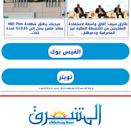
طارق سيف: آقاق واسعة لاستفادة
ميدبنك يطلق شهادة MID Plus
المغتربين من الأنشطة المالية غير
بعائد متغير يصل إلى 19.65% لمدة
المصرفية ودمجهم...
ثلاث...
الفيس بوك
تويتر
Tweets by elmashreqnews