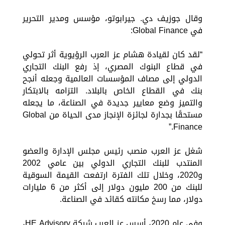
وقال جوزيف دي. جيرابوتو، مؤسس ومدير التحرير
في Global Finance:
“لقد كان لقيادة هشام عز العرب الرؤيوية أثر تحولي
في قطاع البنوك المصري، إذ رفع البنك التجاري
الدولي إلى مصاف المؤسسات العالمية وجعله أنجح
بنك في القطاع الخاص بالبلاد. التزامه بالابتكار
والتميز وضع معايير جديدة في الصناعة، ما يجعله
مستحقًا بجدارة لجائزة الإنجاز مدى الحياة من Global
Finance.”
شغل عز العرب منصب رئيس مجلس الإدارة والعضو
المنتدب للبنك التجاري الدولي بين عامي 2002
و2020، وخلال تلك الفترة ارتفعت القيمة السوقية
للبنك من 200 مليون دولار إلى أكثر من 6 مليارات
دولار، مما رسخ مكانته كقائد في الصناعة.
وفي عام 2020، أسس عز العرب شركة HE Advisory،