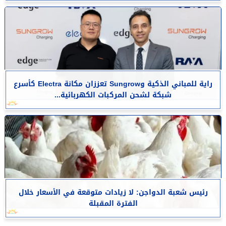
راية للمباني الذكية وSungrow تعززان مكانة Electra كأسرع
شبكة لشحن المركبات الكهربائية...
رئيس شعبة الدواجن: لا زيادات متوقعة في الأسعار خلال
الفترة المقبلة