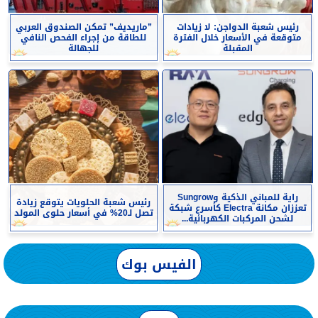
رئيس شعبة الدواجن: لا زيادات
”ماريديف” تمكن الصندوق العربي
متوقعة في الأسعار خلال الفترة
للطاقة من إجراء الفحص النافي
المقبلة
للجهالة
راية للمباني الذكية وSungrow
رئيس شعبة الحلويات يتوقع زيادة
تعززان مكانة Electra كأسرع شبكة
تصل لـ20% في أسعار حلوى المولد
لشحن المركبات الكهربائية...
الفيس بوك