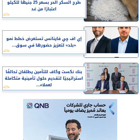
طرح السكر الحر بسعر 25 جنيهًا للكيلو
اعتبارًا من غد
إي اف چي فاينانس تستعرض خطط نمو
«بلد» لتعزيز حضورها في سوق...
بنك نكست وكاف للتأمين يطلقان تحالفًا
استراتيجيًا لتقديم حلول تأمينية متكاملة
لعملاء...