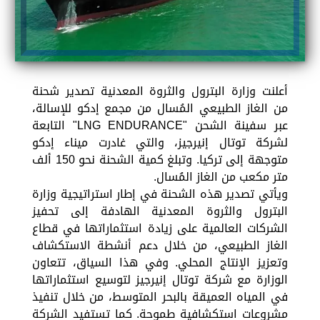
أعلنت وزارة البترول والثروة المعدنية تصدير شحنة
من الغاز الطبيعي المُسال من مجمع إدكو للإسالة،
عبر سفينة الشحن "LNG ENDURANCE" التابعة
لشركة توتال إنيرجيز، والتي غادرت ميناء إدكو
متوجهة إلى تركيا. وتبلغ كمية الشحنة نحو 150 ألف
متر مكعب من الغاز المُسال.
ويأتي تصدير هذه الشحنة في إطار استراتيجية وزارة
البترول والثروة المعدنية الهادفة إلى تحفيز
الشركات العالمية على زيادة استثماراتها في قطاع
الغاز الطبيعي، من خلال دعم أنشطة الاستكشاف
وتعزيز الإنتاج المحلي. وفي هذا السياق، تتعاون
الوزارة مع شركة توتال إنيرجيز لتوسيع استثماراتها
في المياه العميقة بالبحر المتوسط، من خلال تنفيذ
مشروعات استكشافية طموحة. كما تستفيد الشركة