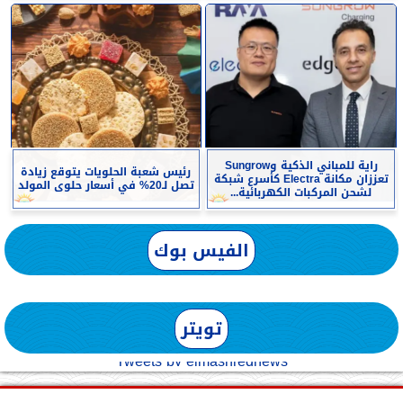
راية للمباني الذكية وSungrow
رئيس شعبة الحلويات يتوقع زيادة
تعززان مكانة Electra كأسرع شبكة
تصل لـ20% في أسعار حلوى المولد
لشحن المركبات الكهربائية...
الفيس بوك
تويتر
Tweets by elmashreqnews