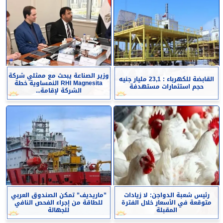
وزير الصناعة يبحث مع ممثلي شركة
القابضة للكهرباء : 23,1 مليار جنيه
RHI Magnesita النمساوية خطة
حجم استثمارات مستهدفة
الشركة لإقامة...
رئيس شعبة الدواجن: لا زيادات
”ماريديف” تمكن الصندوق العربي
متوقعة في الأسعار خلال الفترة
للطاقة من إجراء الفحص النافي
المقبلة
للجهالة