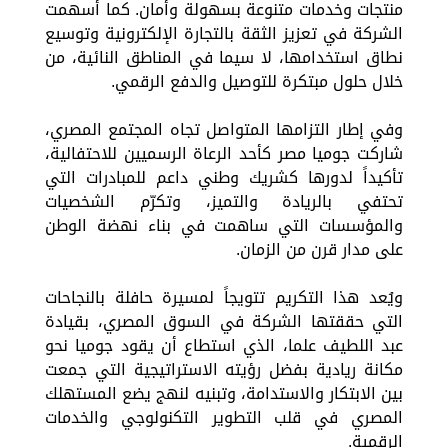
منتجات وخدمات متنوعة بسهولة وأمان. كما أسهمت
الشركة في تعزيز الثقة بالتجارة الإلكترونية وتوسيع
نطاق استخدامها، لا سيما في المناطق النائية، من
خلال حلول مبتكرة للتوصيل والدفع الرقمي.
وفي إطار التزامها المتواصل تجاه المجتمع المصري،
شاركت جوميا مصر كأحد الرعاة الرسميين للاحتفالية،
تأكيداً لدورها كشريك وطني داعم للمبادرات التي
تحتفي بالريادة والتميز، وتكرّم الشخصيات
والمؤسسات التي ساهمت في بناء نهضة الوطن
على مدار قرن من الزمان.
ويُعد هذا التكريم تتويجاً لمسيرة حافلة بالنجاحات
التي حققتها الشركة في السوق المصري، بقيادة
عبد اللطيف علما، الذي استطاع أن يقود جوميا نحو
مكانة ريادية بفضل رؤيته الاستراتيجية التي جمعت
بين الابتكار والاستدامة، وتبنيه لنهج يضع المستهلك
المصري في قلب التطوير التكنولوجي والخدمات
الرقمية.