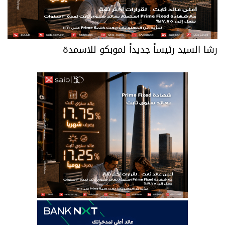
رشا السيد رئيساً جديداً لموبكو للاسمدة