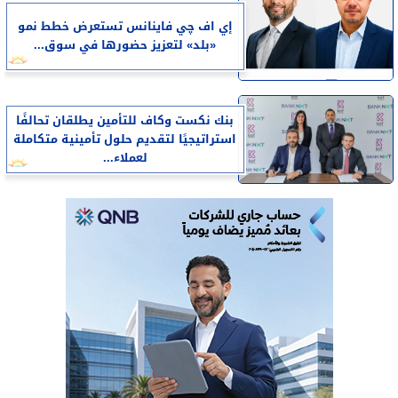
إي اف چي فاينانس تستعرض خطط نمو
«بلد» لتعزيز حضورها في سوق...
بنك نكست وكاف للتأمين يطلقان تحالفًا
استراتيجيًا لتقديم حلول تأمينية متكاملة
لعملاء...