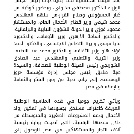
وقد أُقيمت الاحتفالية تحت رعاية دولة رئيس مجلس
الوزراء الدكتور مصطفى مدبولي، وبحضور كوكبة من
كبار المسؤولين وصناع القرار،من بينهم المهندس
محمد شيمي وزير قطاع الأعمال العام، والمستشار
محمود فوزي وزير الدولة للشؤون النيابية والبرلمانية،
والدكتور أسامة الأزهري وزير الأوقاف، والدكتورة
مايا مرسي وزيرة التضامن الاجتماعي، والدكتور أحمد
فؤاد هنو وزير الثقافة، و الدكتور محمد عبد اللطيف
وزير التربية والتعليم، والمهندس عبد الصادق
الشوربجي رئيس الهيئة الوطنية للصحافة، والسيدة
هبة صادق رئيس مجلس إدارة مؤسسة «روز
اليوسف»، إلى جانب نخبة من رموز الفكر والثقافة
والإعلام في مصر.
ويأتي تكريم جوميا في هذه المناسبة الوطنية
العريقة كاعتراف مستحق بجهودها في تمكين رواد
الأعمال ودعم المشروعات الصغيرة والمتوسطة من
خلال منصتها الرقمية، التي أصبحت بوابة رئيسية
آلاف التجار والمستهلكين في مصر للوصول إلى