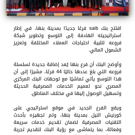
افتتح بنك saib فرعًا جديدًا بمدينة بنها، في إطار
استراتيجيته الهادفة إلى التوسع وتطوير شبكة
فروعه لتلبية احتياجات العملاء المختلفة وتعزيز
الشمول المالي.
وأوضح البنك أن فرع بنها يُعد إضافة جديدة لسلسلة
فروعه التي بلغ عددها حاليًا 44 فرعًا، مشيرًا إلى أن
هذا التوسع يأتي تماشيًا مع توجهات البنك المركزي
المصري نحو تعميم الخدمات المصرفية الحديثة
وتسهيل الوصول إليها في مختلف المناطق.
ويقع الفرع الجديد في موقع استراتيجي على
كورنيش النيل بمدينة بنها، وتم تجهيزه بأحدث
التقنيات المصرفية لضمان تقديم خدمات سريعة
وفعالة، بما يتماشى مع رؤية البنك لتقديم تجربة