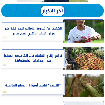
آخر الأخبار
الكشف عن شروط الزمالك للموافقة على
عرض شباب الأهلي لضم بيزيرا
تراجع إنتاج الكاكاو في الكاميرون يضغط
على إمدادات الشوكولاتة
“النينيو” تهدد أسواق السلع العالمية