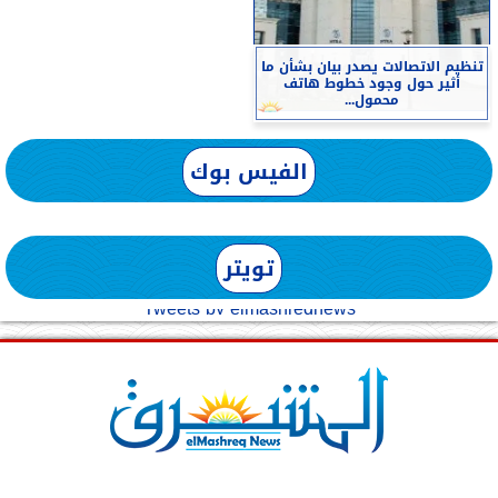
تنظيم الاتصالات يصدر بيان بشأن ما
أثير حول وجود خطوط هاتف
محمول...
الفيس بوك
تويتر
Tweets by elmashreqnews