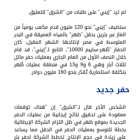
لم ترد "إيني" على طلبات من "الشرق" للتعليق.
ستضيف "إيني" نحو 120 مليون قدم مكعب يومياً من
الغاز عبر بئرين بحقل "ظهر" بالمياه العميقة في البحر
المتوسط في مصر لإنتاجها الشهر المقبل، كان
الحفار "ظُهر-سايبم 10000"، التابع لـ"إيني"، قد قام
خلال النصف الأول من العام الجاري بعمليات حفر مائل
لثلاث آبار وهي 6 و9 و13 في منطقة عمليات ظُهر
بتكلفة استثمارية تُقدّر بنحو 160 مليون دولار.
حفر جديد
الشخص الآخر قال لـ"الشرق" إن "هناك توقعات
معقودة على تحقيق نتائج إيجابية من عمليات الحفر
الجديدة بموقع ظهر في ظل التزام الشركة الإيطالية
بخطة للتوسع بعمليات الحفر في الحقل مما يساعد
على زيادة في حجم الإنتاج. تخطط الشركة لحفر بئر