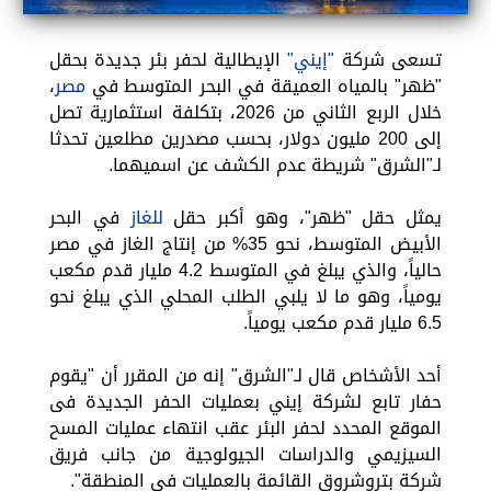
تسعى شركة
"إيني"
الإيطالية لحفر بئر جديدة بحقل
"ظهر" بالمياه العميقة في البحر المتوسط في
مصر
،
خلال الربع الثاني من 2026، بتكلفة استثمارية تصل
إلى 200 مليون دولار، بحسب مصدرين مطلعين تحدثا
لـ"الشرق" شريطة عدم الكشف عن اسميهما.
يمثل حقل "ظهر"، وهو أكبر حقل
للغاز
في البحر
الأبيض المتوسط، نحو 35% من إنتاج الغاز في مصر
حالياً، والذي يبلغ في المتوسط 4.2 مليار قدم مكعب
يومياً، وهو ما لا يلبي الطلب المحلي الذي يبلغ نحو
6.5 مليار قدم مكعب يومياً.
أحد الأشخاص قال لـ"الشرق" إنه من المقرر أن "يقوم
حفار تابع لشركة إيني بعمليات الحفر الجديدة فى
الموقع المحدد لحفر البئر عقب انتهاء عمليات المسح
السيزيمي والدراسات الجيولوجية من جانب فريق
شركة بتروشروق القائمة بالعمليات في المنطقة".