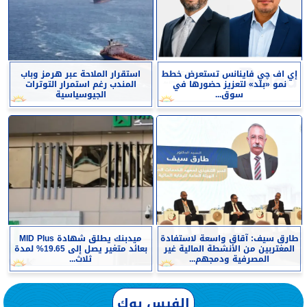
إي اف چي فاينانس تستعرض خطط
استقرار الملاحة عبر هرمز وباب
نمو «بلد» لتعزيز حضورها في
المندب رغم استمرار التوترات
سوق...
الجيوسياسية
طارق سيف: آقاق واسعة لاستفادة
ميدبنك يطلق شهادة MID Plus
المغتربين من الأنشطة المالية غير
بعائد متغير يصل إلى 19.65% لمدة
المصرفية ودمجهم...
ثلاث...
الفيس بوك