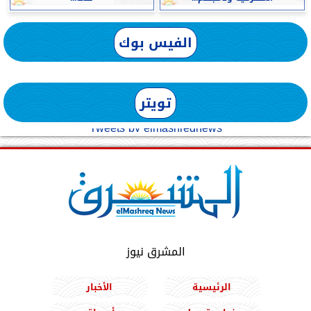
الفيس بوك
تويتر
Tweets by elmashreqnews
المشرق نيوز
الرئيسية
الأخبار