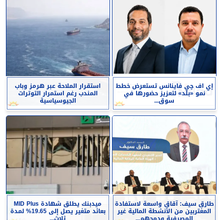
إي اف چي فاينانس تستعرض خطط
استقرار الملاحة عبر هرمز وباب
نمو «بلد» لتعزيز حضورها في
المندب رغم استمرار التوترات
سوق...
الجيوسياسية
طارق سيف: آقاق واسعة لاستفادة
ميدبنك يطلق شهادة MID Plus
المغتربين من الأنشطة المالية غير
بعائد متغير يصل إلى 19.65% لمدة
المصرفية ودمجهم...
ثلاث...