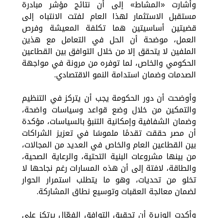
وأشارت «المشاط» إلى أن نتائج مؤشر مبادرة
مستقبل الاستثمار لهذا العام لفتت الانتباه إلى
قضيتين أساسيتين هما تكلفة المعيشة وفرص
العمل، موضحة أن الحل في التعامل مع هذين
الملفين لا يتحقق إلا من خلال التوافق بين القطاعين
الحكومي والخاص، لما توفره من مرونة في مواجهة
الصدمات وضمان استدامة النمو الاقتصادي.
وأوضحت أن دور الحكومة يجب أن يتركز في التنظيم
والتمكين من خلال وضع قواعد وسياسات واضحة،
وضمان الشفافية وإمكانية التنبؤ بالسياسات، مؤكدة
أن مصر حققت تقدمًا ملموسًا في تعزيز الشراكات
بين القطاعين العام والخاص في العديد من المجالات،
من بينها مشروعات البنية التحتية، والرعاية الصحية،
والطاقة، لافتة إلى أن هذه المسارات رغم نجاحها لا
تخلو من تحديات، وهو ما يتطلب استمرار الحوار
لضمان معالجة العقبات وتوسيع نطاق المشاركة.
وأكدت الوزيرة أن تحقيق التوافق الفعّال يرتكز على