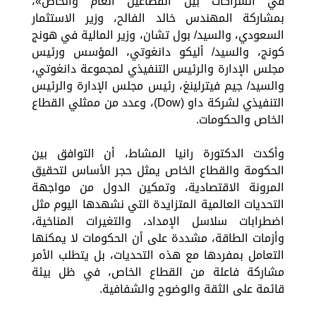
في الشراكات بين القطاعين العام والخاص»،
بمشاركة المهندس خالد الفالح، وزير الاستثمار
السعودي، والسيد/ بول تشان، وزير المالية في هونج
كونج، والسيد/ أليكو دانغوتي، المؤسس ورئيس
مجلس الإدارة والرئيس التنفيذي لمجموعة دانغوتي،
والسيد/ جيم فيترلينغ، رئيس مجلس الإدارة والرئيس
التنفيذي لشركة داو (Dow)، وعدد من ممثلي القطاع
الخاص والحكومات.
وأكدت الدكتورة رانيا المشاط، أن التوافق بين
الحكومة والقطاع الخاص يمثل حجر الأساس لتحقيق
المرونة الاقتصادية، وتمكين الدول من مواجهة
التحديات العالمية المتزايدة التي نشهدها اليوم مثل
اضطرابات سلاسل الإمداد، والتغيرات المناخية،
وأزمات الطاقة، مشددة على أن الحكومات لا يمكنها
التعامل بمفردها مع هذه التحديات، بل يتطلب الأمر
مشاركة فاعلة من القطاع الخاص، في ظل بيئة
قائمة على الثقة والوضوح والشفافية.