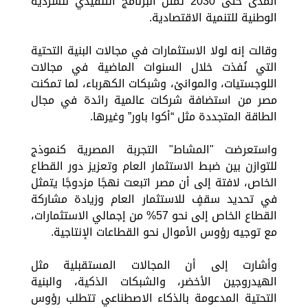
المدى حتى 2030 تُمثل البرنامج التنفيذي للسردية
الوطنية للتنمية الاقتصادية.
وقالت إنه لولا الاستثمارات في مجالات البنية التحتية
التي نُفذت خلال السنوات الماضية في مجالات
اللوجستيات، والموانئ، وشبكات الكهرباء، لما تمكنت
مصر من استضافة شركات عالمية رائدة في مجال
الطاقة المتجددة مثل “أكوا باور” وغيرها.
واستعرضت "المشاط" التجربة المصرية كنموذج
للتوازن بين ضبط الاستثمار العام وتعزيز دور القطاع
الخاص، لافتة إلى أن مصر اتبعت نهجًا مزدوجًا يتمثل
في تحديد سقفٍ للاستثمار العام وزيادة مشاركة
القطاع الخاص إلى نحو 57% من إجمالي الاستثمارات،
مع توجيه رؤوس الأموال نحو القطاعات الإنتاجية.
وأشارت إلى أن المجالات المستقبلية مثل
الهيدروجين الأخضر، والشبكات الذكية، والبنية
التحتية المدعومة بالذكاء الاصطناعي تتطلب رؤوس