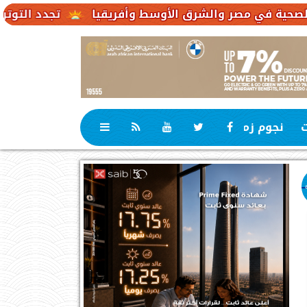
تجدد التوترات يخفض صادرات النفط 
ت
نجوم زمان
رياضة