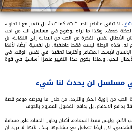
شق
، لا تبقى مشاعر الحب ثابتة كما تبدأ، بل تتغير مع التجارب،
أو لحظة ضعف. وهذا ما نراه بوضوح في مسلسل انت من احب
الأبطال نفس الفكرة عن الحب من البداية إلى النهاية، بل
ه. هذه الرحلة ليست فقط عاطفية، بل نفسية أيضًا، لأنها
الإنسان لأبسط المشاعر وأكثرها تعقيدًا في نفس الوقت. في
طال للحب، ولماذا يكون هذا التغيير عنصرًا أساسيًا في قوة
في مسلسل لن يحدث لنا شيء
ة الحب من زاوية الحذر والتردد. من خلال ما يعرضه موقع قصة
قة بدافع الاندفاع، بل بدافع الفضول الممزوج بالخوف.
ب الألم، وليس فقط السعادة. أكتان يحاول الحفاظ على مسافة
الشخصي. لال أيضًا تتعامل مع مشاعرها بحذر، لأنها لا تريد أن