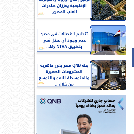
الإقليمية يعززان صادرات
العنب المصرى
تنظيم الاتصالات في مصر:
عدم وجود أي عطل فني
بتطبيق My NTRA...
بنك QNB مصر يعزز جاهزية
المشروعات الصغيرة
والمتوسطة للنمو والتوسع
من خلال...