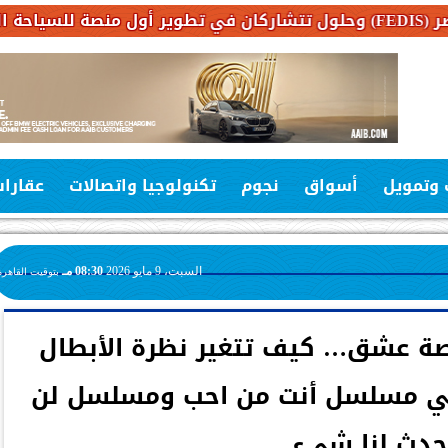
 وتمويل
أسواق
نجوم
تكنولوجيا واتصالات
عقارا
السبت، 9 مايو 2026
08:30 مـ
بتوقيت القاهرة
 عشق… كيف تتغير نظرة الأبطال
 في مسلسل أنت من احب ومسلسل لن
حدث لنا شيء