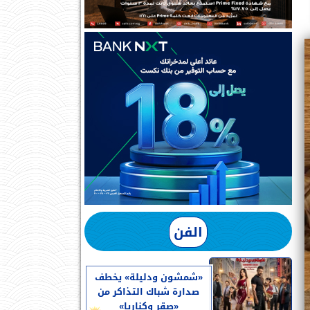
الفن
«شمشون ودليلة» يخطف
صدارة شباك التذاكر من
«صقر وكناريا»