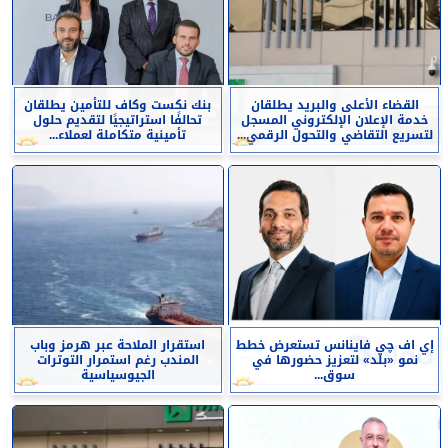
القضاء الأعلى والبريد يطلقان
بنك نكست وكاف للتأمين يطلقان
خدمة الإعلان الإلكتروني المسجل
تحالفًا استراتيجيًا لتقديم حلول
لتسريع التقاضي والتحول الرقمي...
تأمينية متكاملة لعملاء...
إي اف چي فاينانس تستعرض خطط
استقرار الملاحة عبر هرمز وباب
نمو «بلد» لتعزيز حضورها في
المندب رغم استمرار التوترات
سوق...
الجيوسياسية