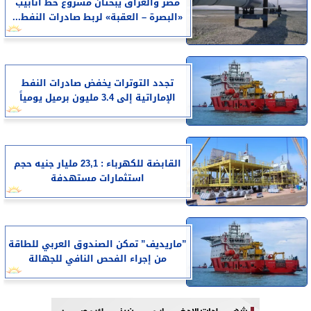
مصر والعراق يبحثان مشروع خط أنابيب
«البصرة – العقبة» لربط صادرات النفط...
تجدد التوترات يخفض صادرات النفط
الإماراتية إلى 3.4 مليون برميل يومياً
القابضة للكهرباء : 23,1 مليار جنيه حجم
استثمارات مستهدفة
”ماريديف” تمكن الصندوق العربي للطاقة
من إجراء الفحص النافي للجهالة