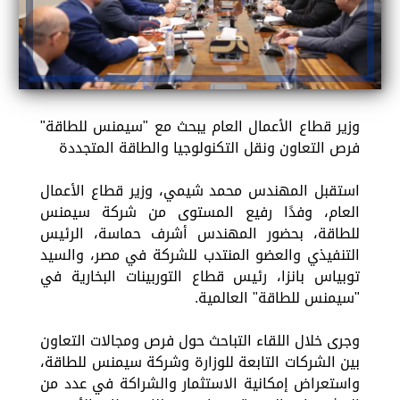
وزير قطاع الأعمال العام يبحث مع "سيمنس للطاقة"
فرص التعاون ونقل التكنولوجيا والطاقة المتجددة
استقبل المهندس محمد شيمي، وزير قطاع الأعمال
العام، وفدًا رفيع المستوى من شركة سيمنس
للطاقة، بحضور المهندس أشرف حماسة، الرئيس
التنفيذي والعضو المنتدب للشركة في مصر، والسيد
توبياس بانزا، رئيس قطاع التوربينات البخارية في
"سيمنس للطاقة" العالمية.
وجرى خلال اللقاء التباحث حول فرص ومجالات التعاون
بين الشركات التابعة للوزارة وشركة سيمنس للطاقة،
واستعراض إمكانية الاستثمار والشراكة في عدد من