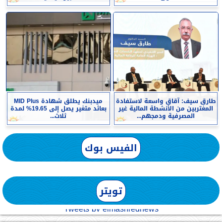
طارق سيف: آقاق واسعة لاستفادة
ميدبنك يطلق شهادة MID Plus
المغتربين من الأنشطة المالية غير
بعائد متغير يصل إلى 19.65% لمدة
المصرفية ودمجهم...
ثلاث...
الفيس بوك
تويتر
Tweets by elmashreqnews