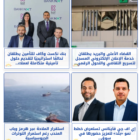
القضاء الأعلى والبريد يطلقان
بنك نكست وكاف للتأمين يطلقان
خدمة الإعلان الإلكتروني المسجل
تحالفًا استراتيجيًا لتقديم حلول
لتسريع التقاضي والتحول الرقمي...
تأمينية متكاملة لعملاء...
إي اف چي فاينانس تستعرض خطط
استقرار الملاحة عبر هرمز وباب
نمو «بلد» لتعزيز حضورها في
المندب رغم استمرار التوترات
سوق...
الجيوسياسية